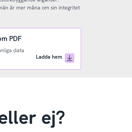
män är mer måna om sin integritet
som PDF
onliga data
Ladda hem
eller ej?