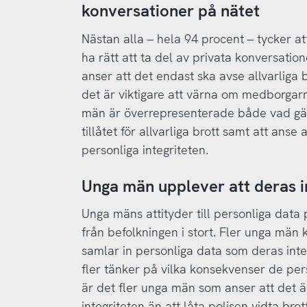
konversationer på nätet
Nästan alla – hela 94 procent – tycker at
ha rätt att ta del av privata konversatio
anser att det endast ska avse allvarliga 
det är viktigare att värna om medborgarn
män är överrepresenterade både vad gäll
tillåtet för allvarliga brott samt att anse
personliga integriteten.
Unga män upplever att deras i
Unga mäns attityder till personliga data på
från befolkningen i stort. Fler unga män
samlar in personliga data som deras int
fler tänker på vilka konsekvenser de pe
är det fler unga män som anser att det ä
integriteten än att låta polisen vidta br