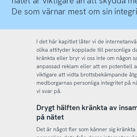
nätet är viktigare än att skydda m
De som värnar mest om sin integri
I det här kapitlet låter vi de internetanv
olika attityder kopplade till personliga d
kränkta eller bryr vi oss inte om någon 
anpassad reklam eller att en potentiell a
viktigare att vidta brottsbekämpande åt
medborgarnas personliga integritet på n
vi svar på.
Drygt hälften kränkta av insam
på nätet
Det är något fler som känner sig kränkta