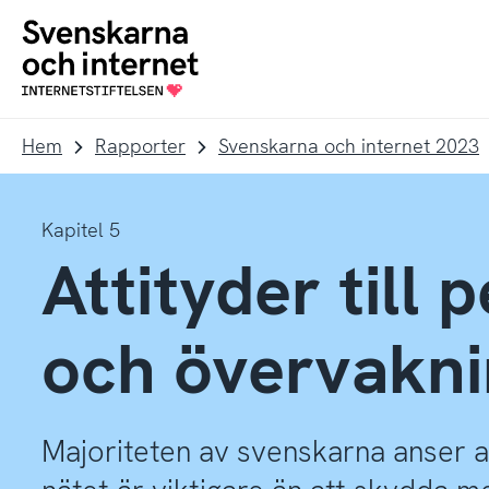
Till
Till
navigation
innehåll
To
startpage
Hem
Rapporter
Svenskarna och internet 2023
Kapitel 5
Attityder till 
och övervakni
Majoriteten av svenskarna anser 