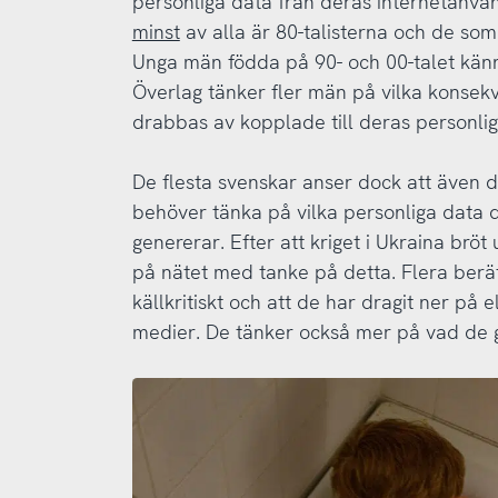
personliga data från deras internetanvän
minst
av alla är 80-talisterna och de som
Unga män födda på 90- och 00-talet känne
Överlag tänker fler män på vilka konsek
drabbas av kopplade till deras personlig
De flesta svenskar anser dock att även d
behöver tänka på vilka personliga data 
genererar. Efter att kriget i Ukraina bröt
på nätet med tanke på detta. Flera berät
källkritiskt och att de har dragit ner på e
medier. De tänker också mer på vad de gi