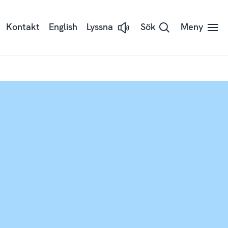
Kontakt
English
Lyssna
Sök
Meny
Lyssna
på
sidans
text
med
Readspeaker