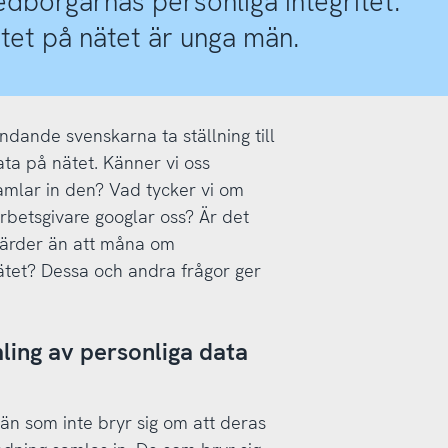
edborgarnas personliga integritet.
tet på nätet är unga män.
ändande svenskarna ta ställning till
ata på nätet. Känner vi oss
samlar in den? Vad tycker vi om
rbetsgivare googlar oss? Är det
gärder än att måna om
ätet? Dessa och andra frågor ger
ling av personliga data
 än som inte bryr sig om att deras