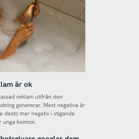
klam är ok
passad reklam utifrån den
dning genererar. Mest negativa är
e desto mer negativ i stigande
är unga kvinnor.
arbetsgivare googlar dem