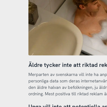
Äldre tycker inte att riktad re
Merparten av svenskarna vill inte ha an
personliga data som deras internetanvän
den äldre halvan av befolkningen, ju äldr
ordning. Mest positiva till riktad reklam 
Unga vill inte att potentiella 