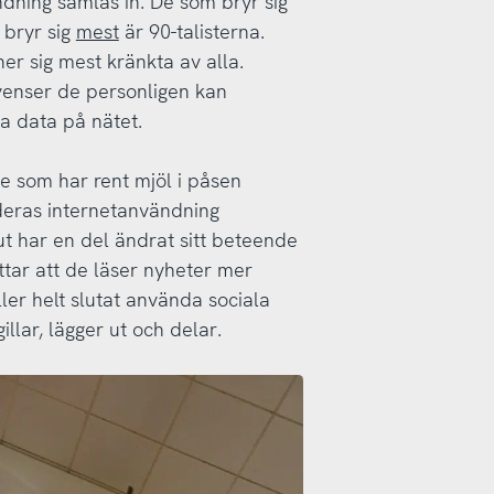
dning samlas in. De som bryr sig
 bryr sig
mest
är 90-talisterna.
r sig mest kränkta av alla.
venser de personligen kan
a data på nätet.
e som har rent mjöl i påsen
deras internetanvändning
 ut har en del ändrat sitt beteende
tar att de läser nyheter mer
ller helt slutat använda sociala
llar, lägger ut och delar.