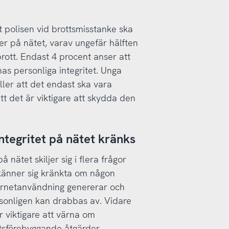
t polisen vid brottsmisstanke ska
ner på nätet, varav ungefär hälften
brott. Endast 4 procent anser att
as personliga integritet. Unga
er att det endast ska vara
 att det är viktigare att skydda den
ntegritet på nätet kränks
 nätet skiljer sig i flera frågor
 känner sig kränkta om någon
ernetanvändning genererar och
rsonligen kan drabbas av. Vidare
r viktigare att värna om
ottsförebyggande åtgärder.