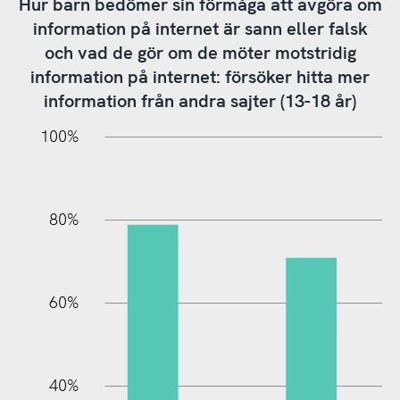
Hur barn bedömer sin förmåga att avgöra om
information på internet är sann eller falsk
och vad de gör om de möter motstridig
information på internet: försöker hitta mer
information från andra sajter (13-18 år)
10%
20%
10%
20%
90%
70%
50%
30%
100%
80%
60%
L
40%