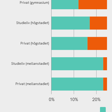
Privat (gymnasium)
Studieliv (högstadiet)
Studieliv (mellanstadiet)
Privat (högstadiet)
Studieliv (mellanstadiet)
Privat (mellanstadiet)
110%
-10%
-20%
0%
10%
20%
var