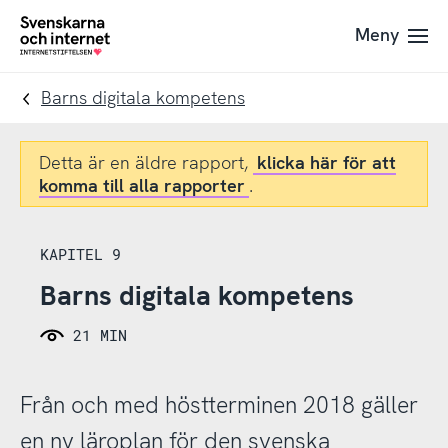
Till
Till
Meny
navigation
innehåll
To
startpage
Barns digitala kompetens
Detta är en äldre rapport,
klicka här för att
komma till alla rapporter
.
KAPITEL 9
Barns digitala kompetens
21 MIN
Från och med höstterminen 2018 gäller
en ny läroplan för den svenska