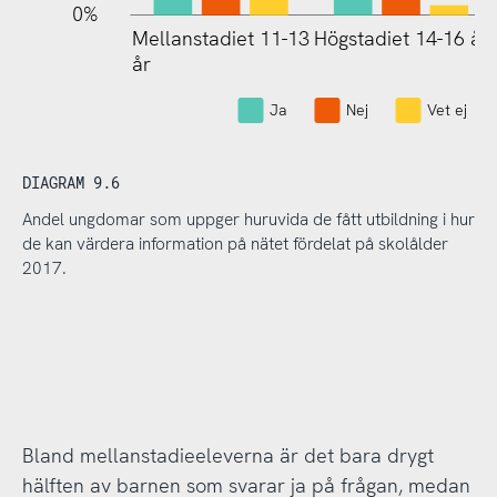
0%
Mellanstadiet 11-13
Högstadiet 14-16 år
Mellanstadiet 11-13
år
år
Ja
Nej
Vet ej
DIAGRAM 9.6
Andel ungdomar som uppger huruvida de fått utbildning i hur
de kan värdera information på nätet fördelat på skolålder
2017.
Bland mellanstadieeleverna är det bara drygt
hälften av barnen som svarar ja på frågan, medan