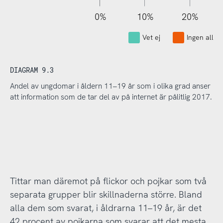
110%
-10%
-20%
0%
10%
20%
Vet ej
Ingen alls
DIAGRAM 9.3
Andel av ungdomar i åldern 11–19 år som i olika grad anser
att information som de tar del av på internet är pålitlig 2017.
Tittar man däremot på flickor och pojkar som två
separata grupper blir skillnaderna större. Bland
alla dem som svarat, i åldrarna 11–19 år, är det
42 procent av pojkarna som svarar att det mesta