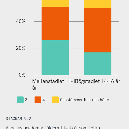
10%
40%
20%
0%
Mellanstadiet 11-13
Högstadiet 14-16 år
Mellanstadiet 11-13
år
år
3
4
5 Instämmer helt och hållet
DIAGRAM 9.2
Andel av ungdomar i åldern 11–15 år som i olika