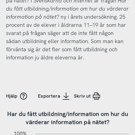
på nätet? I
Svenskarna och internet
är frågan
Har
du fått utbildning/information om hur du värderar
information på nätet?
ny i årets undersökning. 25
procent av de elever i åldrarna 11–19 år som har
svarat på frågan säger att de inte fått någon
sådan utbildning eller information. Som man kan
förvänta sig är det fler som fått utbildning och
information ju äldre eleverna är.
Hjälp
Exportera
Skriv ut
Har du fått utbildning/information om hur du
värderar information på nätet?
20%
10%
20%
10%
90%
70%
50%
30%
100%