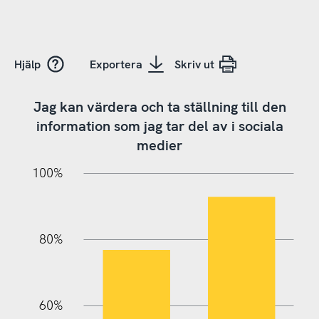
Hjälp
Exportera
Skriv ut
Jag kan värdera och ta ställning till den
information som jag tar del av i sociala
medier
20%
10%
20%
10%
90%
70%
50%
30%
100%
80%
60%