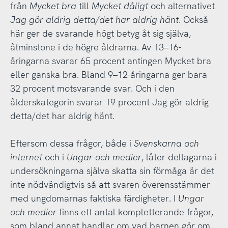
från
Mycket bra
till
Mycket dåligt
och alternativet
Jag gör aldrig detta/det har aldrig hänt
. Också
här ger de svarande högt betyg åt sig själva,
åtminstone i de högre åldrarna. Av 13–16-
åringarna svarar 65 procent antingen Mycket bra
eller ganska bra. Bland 9–12-åringarna ger bara
32 procent motsvarande svar. Och i den
ålderskategorin svarar 19 procent Jag gör aldrig
detta/det har aldrig hänt.
Eftersom dessa frågor, både i
Svenskarna och
internet
och i
Ungar och medier
, låter deltagarna i
undersökningarna själva skatta sin förmåga är det
inte nödvändigtvis så att svaren överensstämmer
med ungdomarnas faktiska färdigheter. I
Ungar
och medier
finns ett antal kompletterande frågor,
som bland annat handlar om vad barnen gör om