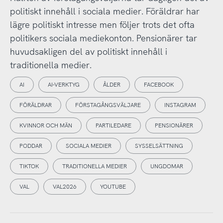
politiskt innehåll i sociala medier. Föräldrar har
lägre politiskt intresse men följer trots det ofta
politikers sociala mediekonton. Pensionärer tar
huvudsakligen del av politiskt innehåll i
traditionella medier.
AI
AI-VERKTYG
ÅLDER
FACEBOOK
FÖRÄLDRAR
FÖRSTAGÅNGSVÄLJARE
INSTAGRAM
KVINNOR OCH MÄN
PARTILEDARE
PENSIONÄRER
PODDAR
SOCIALA MEDIER
SYSSELSÄTTNING
TIKTOK
TRADITIONELLA MEDIER
UNGDOMAR
VAL
VAL2026
YOUTUBE