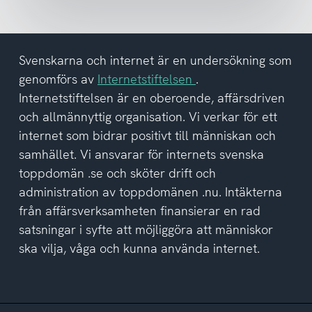
och
har
tagit
del
Svenskarna och internet är en undersökning som
av
genomförs av
Internetstiftelsen
.
integritetspolicyn
Internetstiftelsen är en oberoende, affärsdriven
och allmännyttig organisation. Vi verkar för ett
internet som bidrar positivt till människan och
samhället. Vi ansvarar för internets svenska
toppdomän .se och sköter drift och
administration av toppdomänen .nu. Intäkterna
från affärsverksamheten finansierar en rad
satsningar i syfte att möjliggöra att människor
ska vilja, våga och kunna använda internet.