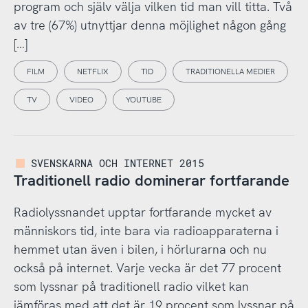
program och själv välja vilken tid man vill titta. Två
av tre (67%) utnyttjar denna möjlighet någon gång
[…]
FILM
NETFLIX
TID
TRADITIONELLA MEDIER
TV
VIDEO
YOUTUBE
SVENSKARNA OCH INTERNET 2015
Traditionell radio dominerar fortfarande
Radiolyssnandet upptar fortfarande mycket av
människors tid, inte bara via radioapparaterna i
hemmet utan även i bilen, i hörlurarna och nu
också på internet. Varje vecka är det 77 procent
som lyssnar på traditionell radio vilket kan
jämföras med att det är 19 procent som lyssnar på