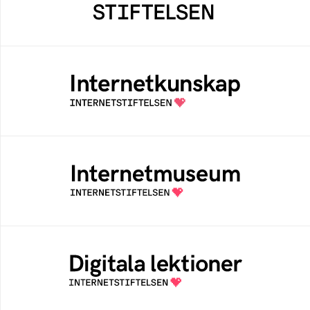
bidrar positivt till människan och samhället
Internetkunskap
Samlad kunskap som hjälper dig att bli en
säker och medveten internetanvändare
Internetmuseum
Ett digitalt museum som byggts, och kureras
av Internetstiftelsen
Digitala lektioner
Öppen digital lärresurs med färdiga lektioner
för alla stadier i grundskolan