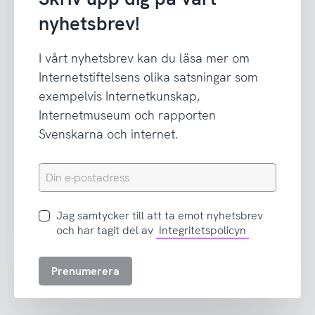
nyhetsbrev!
I vårt nyhetsbrev kan du läsa mer om
Internetstiftelsens olika satsningar som
exempelvis Internetkunskap,
Internetmuseum och rapporten
Svenskarna och internet.
Din
e-
postadress
Jag
Jag samtycker till att ta emot nyhetsbrev
samtycker
och har tagit del av
Integritetspolicyn
till
att
Prenumerera
ta
emot
nyhetsbrev