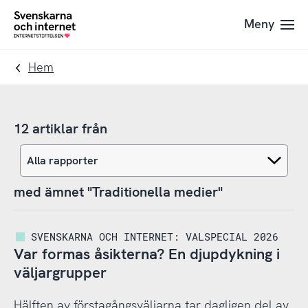
Till
Till
Meny
navigation
innehåll
To
startpage
Hem
12 artiklar från
med ämnet "Traditionella medier"
SVENSKARNA OCH INTERNET: VALSPECIAL 2026
Var formas åsikterna? En djupdykning i
väljargrupper
Hälften av förstagångsväljarna tar dagligen del av