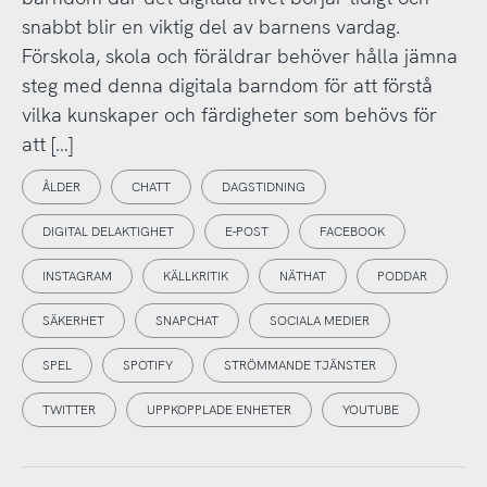
snabbt blir en viktig del av barnens vardag.
Förskola, skola och föräldrar behöver hålla jämna
steg med denna digitala barndom för att förstå
vilka kunskaper och färdigheter som behövs för
att […]
ÅLDER
CHATT
DAGSTIDNING
DIGITAL DELAKTIGHET
E-POST
FACEBOOK
INSTAGRAM
KÄLLKRITIK
NÄTHAT
PODDAR
SÄKERHET
SNAPCHAT
SOCIALA MEDIER
SPEL
SPOTIFY
STRÖMMANDE TJÄNSTER
TWITTER
UPPKOPPLADE ENHETER
YOUTUBE