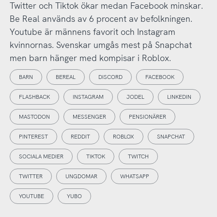
Twitter och Tiktok ökar medan Facebook minskar.
Be Real används av 6 procent av befolkningen.
Youtube är männens favorit och Instagram
kvinnornas. Svenskar umgås mest på Snapchat
men barn hänger med kompisar i Roblox.
BARN
BEREAL
DISCORD
FACEBOOK
FLASHBACK
INSTAGRAM
JODEL
LINKEDIN
MASTODON
MESSENGER
PENSIONÄRER
PINTEREST
REDDIT
ROBLOX
SNAPCHAT
SOCIALA MEDIER
TIKTOK
TWITCH
TWITTER
UNGDOMAR
WHATSAPP
YOUTUBE
YUBO