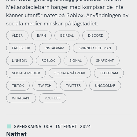
Mellanstadiebarn hänger med kompisar de inte
känner utanför nätet på Roblox. Användningen av
sociala medier minskar på lågstadiet.
ÅLDER
BARN
BE REAL
DISCORD
FACEBOOK
INSTAGRAM
KVINNOR OCH MÄN
LINKEDIN
ROBLOX
SIGNAL
SNAPCHAT
SOCIALA MEDIER
SOCIALA NÄTVERK
TELEGRAM
TIKTOK
TWITCH
TWITTER
UNGDOMAR
WHATSAPP
YOUTUBE
SVENSKARNA OCH INTERNET 2024
Näthat