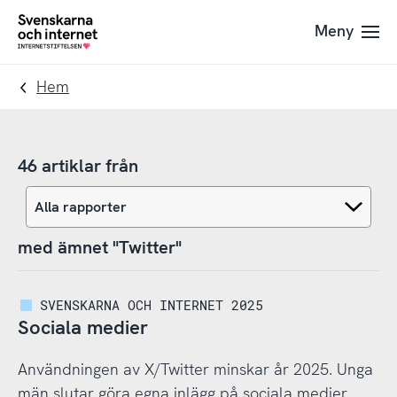
Till
Till
Meny
navigation
innehåll
To
startpage
Hem
46 artiklar från
med ämnet "Twitter"
SVENSKARNA OCH INTERNET 2025
Sociala medier
Användningen av X/Twitter minskar år 2025. Unga
män slutar göra egna inlägg på sociala medier.