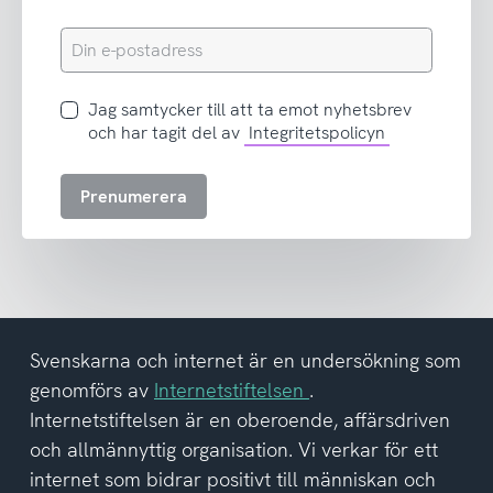
Din
e-
postadress
Jag
Jag samtycker till att ta emot nyhetsbrev
samtycker
och har tagit del av
Integritetspolicyn
till
att
Prenumerera
ta
emot
nyhetsbrev
och
har
tagit
del
Svenskarna och internet är en undersökning som
av
genomförs av
Internetstiftelsen
.
integritetspolicyn
Internetstiftelsen är en oberoende, affärsdriven
och allmännyttig organisation. Vi verkar för ett
internet som bidrar positivt till människan och