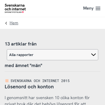
Till
Till
Meny
navigation
innehåll
To
startpage
Hem
13 artiklar från
med ämnet "män"
SVENSKARNA OCH INTERNET 2015
Lösenord och konton
I genomsnitt har svensken 10 olika konton för
privat bruk där det behövs lösenord för att