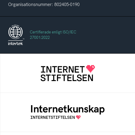
Organisationsnummer: 802405-0190
Certifierade enligt ISO/IEC
27001:2022
Internetstiftelsen
Internetstiftelsen verkar för ett internet som
bidrar positivt till människan och samhället
Internetkunskap
Samlad kunskap som hjälper dig att bli en
säker och medveten internetanvändare