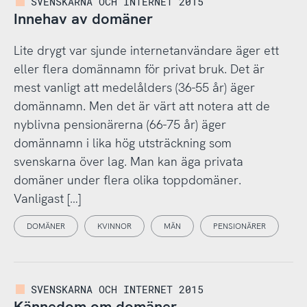
SVENSKARNA OCH INTERNET 2015
Innehav av domäner
Lite drygt var sjunde internetanvändare äger ett
eller flera domännamn för privat bruk. Det är
mest vanligt att medelålders (36-55 år) äger
domännamn. Men det är värt att notera att de
nyblivna pensionärerna (66-75 år) äger
domännamn i lika hög utsträckning som
svenskarna över lag. Man kan äga privata
domäner under flera olika toppdomäner.
Vanligast […]
DOMÄNER
KVINNOR
MÄN
PENSIONÄRER
SVENSKARNA OCH INTERNET 2015
Kännedom om domäner