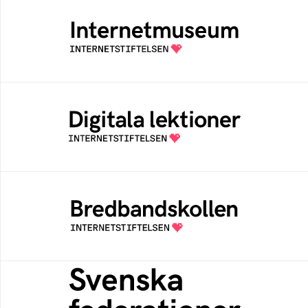
Internetmuseum
Ett digitalt museum som byggts, och kureras
av Internetstiftelsen
Digitala lektioner
Öppen digital lärresurs med färdiga lektioner
för alla stadier i grundskolan
Bredbandskollen
Bredbandskollen är ett oberoende
konsumentverktyg som drivs av
Internetstiftelsen
Svenska federationer
Grunden för medlemskap i en sektors- eller