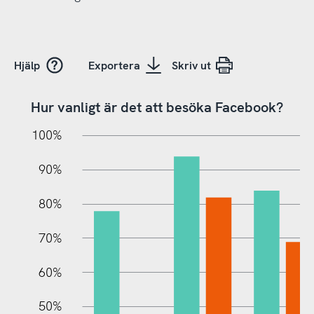
Hjälp
Exportera
Skriv ut
Hur vanligt är det att besöka Facebook?
10%
20%
10%
100%
90%
80%
70%
60%
10%
50%