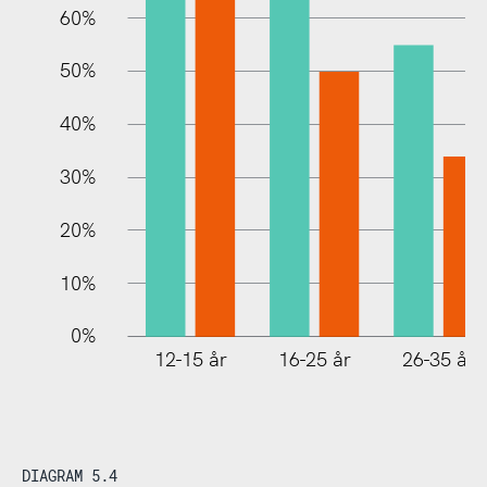
60%
10%
50%
40%
30%
20%
10%
0%
12-15 år
16-25 år
26-35 år
DIAGRAM 5.4