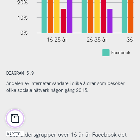
20%
10%
0%
16-25 år
26-35 år
36-45
Facebook
DIAGRAM 5.9
Andelen av internetanvändare i olika åldrar som besöker
olika sociala nätverk någon gång 2015.
I alla åldersgrupper över 16 år är Facebook det
KAPITEL