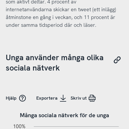
som aktivt deltar. 4 procent av
internetanvändarna skickar en tweet (ett inlägg)
åtminstone en gång i veckan, och 11 procent är
under samma tidsperiod där och läser.
Unga använder många olika
sociala nätverk
Hjälp
Exportera
Skriv ut
Många sociala nätverk för de unga
10%
20%
10%
20%
90%
70%
50%
30%
100%