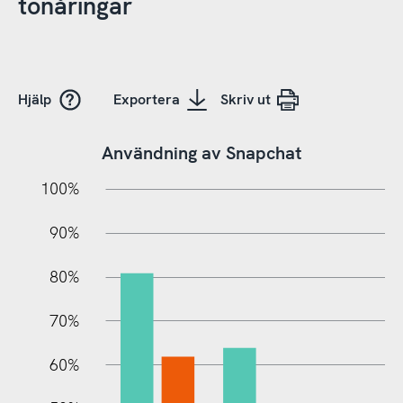
tonåringar
Hjälp
Exportera
Skriv ut
Användning av Snapchat
10%
10%
20%
100%
90%
80%
70%
60%