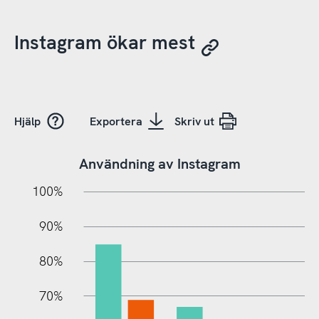
Instagram ökar mest
Hjälp
Exportera
Skriv ut
Användning av Instagram
10%
20%
10%
100%
90%
80%
70%