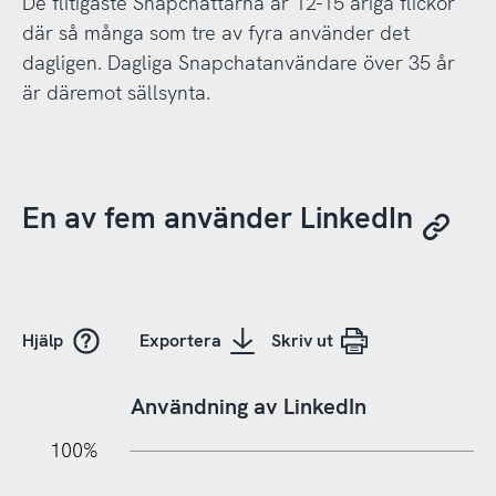
De flitigaste Snapchattarna är 12-15 åriga flickor
där så många som tre av fyra använder det
dagligen. Dagliga Snapchatanvändare över 35 år
är däremot sällsynta.
En av fem använder LinkedIn
Hjälp
Exportera
Skriv ut
Användning av LinkedIn
10%
10%
20%
100%