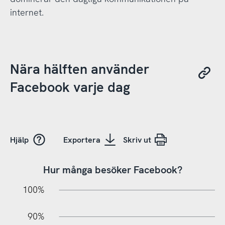
internet.
Nära hälften använder
Facebook varje dag
Hjälp
Exportera
Skriv ut
Hur många besöker Facebook?
10%
10%
20%
100%
90%