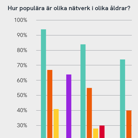
Hur populära är olika nätverk i olika åldrar?
10%
10%
20%
100%
90%
80%
70%
60%
100%
50%
40%
30%