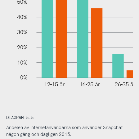
100%
50%
40%
30%
20%
10%
0%
12-15 år
16-25 år
26-35 år
DIAGRAM 5.5
Andelen av internetanvändarna som använder Snapchat
någon gång och dagligen 2015.