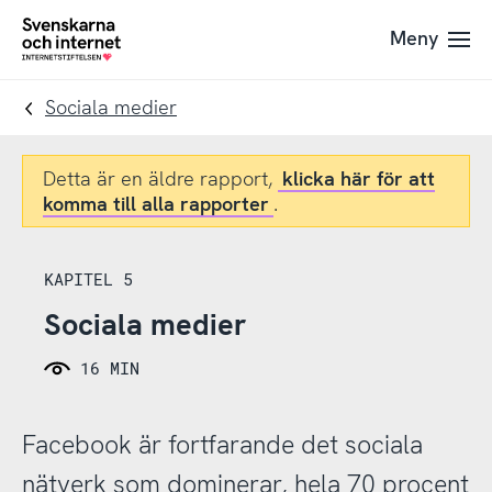
Till
Till
Meny
navigation
innehåll
To
startpage
Sociala medier
Detta är en äldre rapport,
klicka här för att
komma till alla rapporter
.
KAPITEL 5
Sociala medier
16 MIN
Facebook är fortfarande det sociala
nätverk som dominerar, hela 70 procent