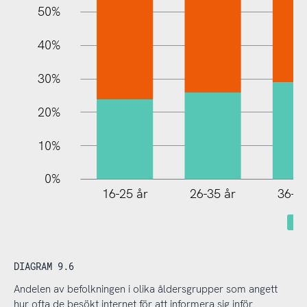
100%
50%
40%
30%
20%
10%
0%
16-25 år
26-35 år
36-45
DIAGRAM 9.6
Andelen av befolkningen i olika åldersgrupper som angett
hur ofta de besökt internet för att informera sig inför