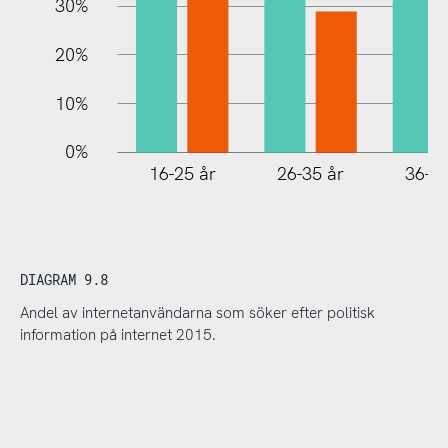
30%
20%
10%
0%
16-25 år
26-35 år
36-45
DIAGRAM 9.8
Andel av internetanvändarna som söker efter politisk
information på internet 2015.