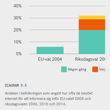
40%
30%
20%
10%
0%
EU-val 2004
Riksdagsval 2006
Någon gång
Varje 
DIAGRAM 9.5
Andelen i befolkningen som angett hur ofta de besökt
internet för att informera sig inför EU-valet 2004 och
riksdagsvalen 2006, 2010 och 2014.