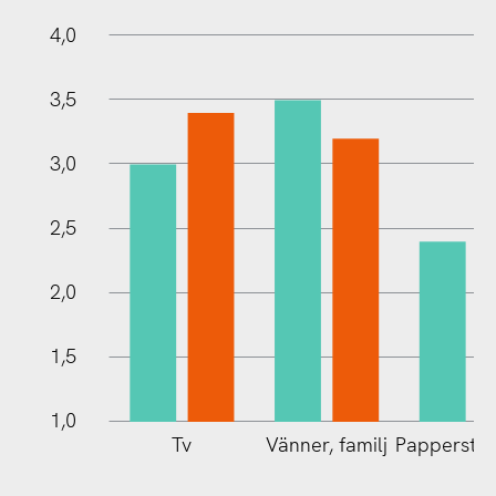
4,0
3,5
1,0
3,0
2,5
2,0
1,5
1,0
Tv
Vänner, familj
Papperstid