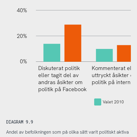
40%
20%
0%
Diskuterat politik
Kommenterat elle
Sökt up
eller tagit del av
uttryckt åsikter o
politiker
andras åsikter om
politik på internet
t.ex. på
politik på Facebook
Twitter 
Valet 2010
DIAGRAM 9.9
Andel av befolkningen som på olika sätt varit politiskt aktiva