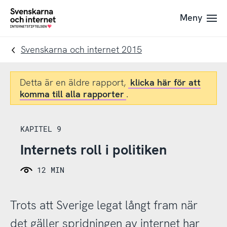
Till
Till
Meny
navigation
innehåll
To
startpage
Svenskarna och internet 2015
Detta är en äldre rapport,
klicka här för att
komma till alla rapporter
.
KAPITEL 9
Internets roll i politiken
12 MIN
Trots att Sverige legat långt fram när
det gäller spridningen av internet har