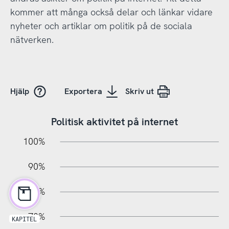
kommer att många också delar och länkar vidare
nyheter och artiklar om politik på de sociala
nätverken.
Hjälp
Exportera
Skriv ut
Politisk aktivitet på internet
10%
10%
20%
100%
90%
80%
70%
KAPITEL