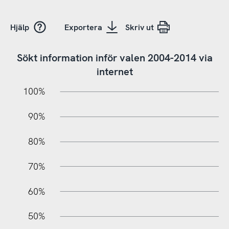
Hjälp
Exportera
Skriv ut
Sökt information inför valen 2004-2014 via
internet
10%
10%
20%
100%
90%
80%
70%
60%
100%
50%