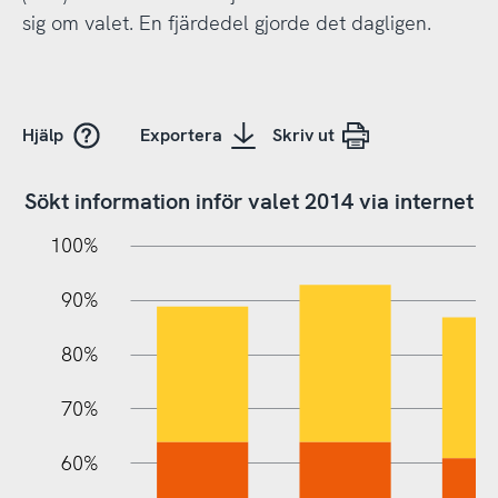
sig om valet. En fjärdedel gjorde det dagligen.
Hjälp
Exportera
Skriv ut
Sökt information inför valet 2014 via internet
10%
10%
20%
100%
90%
80%
70%
60%