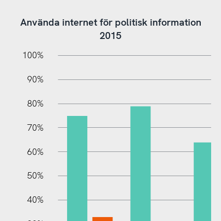
Använda internet för politisk information
2015
10%
10%
20%
100%
90%
80%
70%
60%
100%
50%
40%