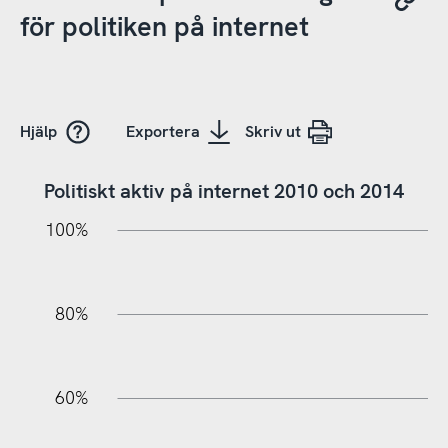
för politiken på internet
Hjälp
Exportera
Skriv ut
Politiskt aktiv på internet 2010 och 2014
20%
10%
20%
10%
90%
70%
50%
30%
100%
80%
60%
10%