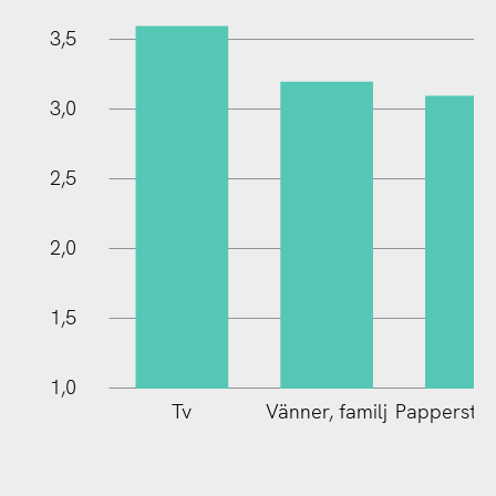
3,5
1,0
3,0
2,5
2,0
1,5
1,0
Tv
Vänner, familj
Papperstid