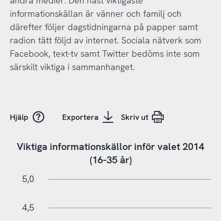
andra medier. Den näst viktigaste
informationskällan är vänner och familj och
därefter följer dagstidningarna på papper samt
radion tätt följd av internet. Sociala nätverk som
Facebook, text-tv samt Twitter bedöms inte som
särskilt viktiga i sammanhanget.
Hjälp
Exportera
Skriv ut
Viktiga informationskällor inför valet 2014
(16-35 år)
5,5
0,5
0
5,0
4,5