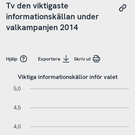
Tv den viktigaste
informationskällan under
valkampanjen 2014
Hjälp
Exportera
Skriv ut
Viktiga informationskällor inför valet
5,5
0,5
0
5,0
4,5
4,0