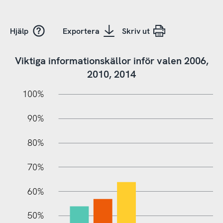
Hjälp
Exportera
Skriv ut
Viktiga informationskällor inför valen 2006,
2010, 2014
10%
10%
20%
100%
90%
80%
70%
60%
100%
50%