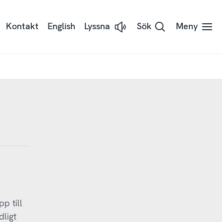
Kontakt
English
Lyssna
Sök
Meny
Lyssna
på
sidans
text
med
Readspeaker
p till
ligt