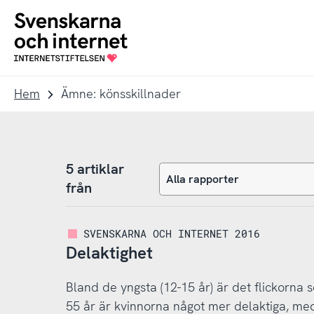
Till
Till
navigation
innehåll
To
startpage
Hem
Ämne: könsskillnader
5 artiklar
från
SVENSKARNA OCH INTERNET 2016
Delaktighet
Bland de yngsta (12-15 år) är det flickorna 
55 år är kvinnorna något mer delaktiga, med