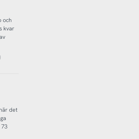
o och
s kvar
 av
när det
nga
 73