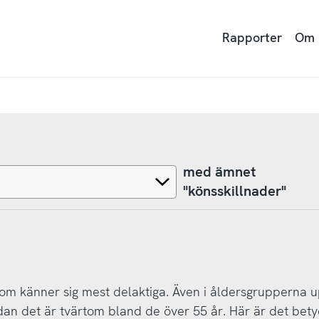
Rapporter
Om
med ämnet
"könsskillnader"
som känner sig mest delaktiga. Även i åldersgrupperna up
an det är tvärtom bland de över 55 år. Här är det betyd