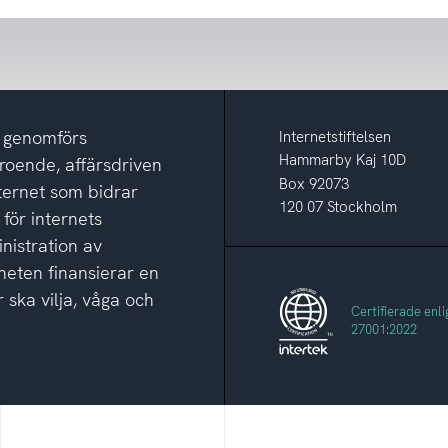
m genomförs
Internetstiftelsen
Hammarby Kaj 10D
eroende, affärsdriven
Box 92073
nternet som bidrar
120 07 Stockholm
 för internets
nistration av
eten finansierar en
 ska vilja, våga och
Certifierade enli
27001:2022