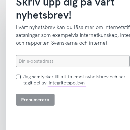
Skriv upp dig på vårt
nyhetsbrev!
I vårt nyhetsbrev kan du läsa mer om Internetstif
satsningar som exempelvis Internetkunskap, In
och rapporten Svenskarna och internet.
Din
e-
postadress
Jag
Jag samtycker till att ta emot nyhetsbrev och har
samtycker
tagit del av
Integritetspolicyn
till
att
Prenumerera
ta
emot
nyhetsbrev
och
har