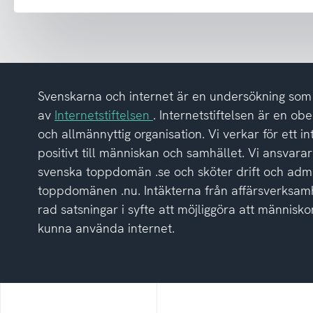
tagit
del
av
integritetspolicyn
Svenskarna och internet är en undersökning so
av
Internetstiftelsen
. Internetstiftelsen är en ob
och allmännyttig organisation. Vi verkar för ett i
positivt till människan och samhället. Vi ansvarar
svenska toppdomän .se och sköter drift och admi
toppdomänen .nu. Intäkterna från affärsverksamh
rad satsningar i syfte att möjliggöra att människor
kunna använda internet.
Internetstiftelsen
Internetkunskap