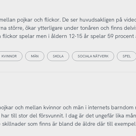
 mellan pojkar och flickor. De ser huvudsakligen på vide
erna större, ökar ytterligare under tonåren och finns delvi
flickor spelar men i åldern 12-15 år spelar 59 procent
KVINNOR
MÄN
SKOLA
SOCIALA NÄTVERK
SPEL
 pojkar och mellan kvinnor och män i internets barndom 
har till stor del försvunnit. I dag är det ungefär lika må
skillnader som finns är bland de äldre där till exempel