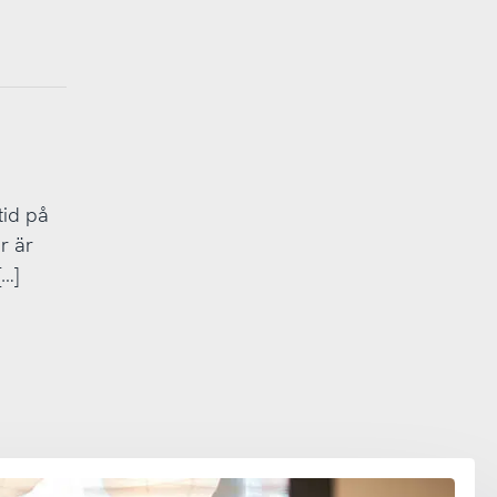
tid på
r är
[…]