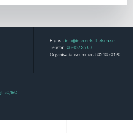
E-post:
info@internetstiftelsen.se
Telefon:
08-452 35 00
Organisationsnummer: 802405-0190
gt ISO/IEC
Svenska
Bredbandskollen
federationer