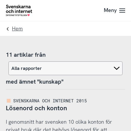
Till
Till
Meny
navigation
innehåll
To
startpage
Hem
11 artiklar från
med ämnet "kunskap"
SVENSKARNA OCH INTERNET 2015
Lösenord och konton
I genomsnitt har svensken 10 olika konton för
privat bruk där det behövs lösenord för att