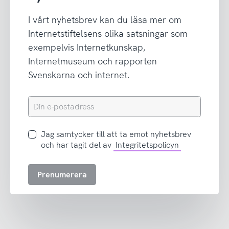
I vårt nyhetsbrev kan du läsa mer om
Internetstiftelsens olika satsningar som
exempelvis Internetkunskap,
Internetmuseum och rapporten
Svenskarna och internet.
Din
e-
postadress
Jag
Jag samtycker till att ta emot nyhetsbrev
samtycker
och har tagit del av
Integritetspolicyn
till
att
Prenumerera
ta
emot
nyhetsbrev
och
har