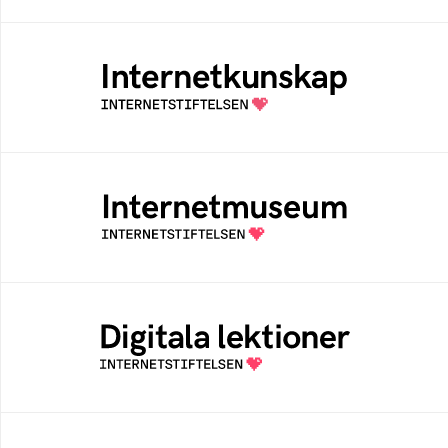
Internetkunskap
Samlad kunskap som hjälper dig att bli en
säker och medveten internetanvändare
Internetmuseum
Ett digitalt museum som byggts, och kureras
av Internetstiftelsen
Digitala lektioner
Öppen digital lärresurs med färdiga lektioner
för alla stadier i grundskolan
Bredbandskollen