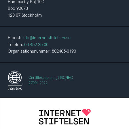
Hammarby Kaj 10D
Box 92073
120 07 Stockholm
E-post:
info@internetstiftelsen.se
Telefon:
08-452 35 00
Organisationsnummer: 802405-0190
Certifierade enligt ISO/IEC
27001:2022
Internetstiftelsen
Internetstiftelsen verkar för ett internet som
bidrar positivt till människan och samhället