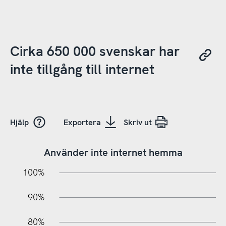
Cirka 650 000 svenskar har
inte tillgång till internet
Hjälp
Exportera
Skriv ut
Använder inte internet hemma
10%
10%
20%
100%
90%
80%