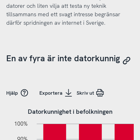
datorer och liten vilja att testa ny teknik
tillsammans med ett svagt intresse begränsar
därför spridningen av internet i Sverige.
En av fyra är inte datorkunnig
Hjälp
Exportera
Skriv ut
Datorkunnighet i befolkningen
10%
20%
10%
100%
90%