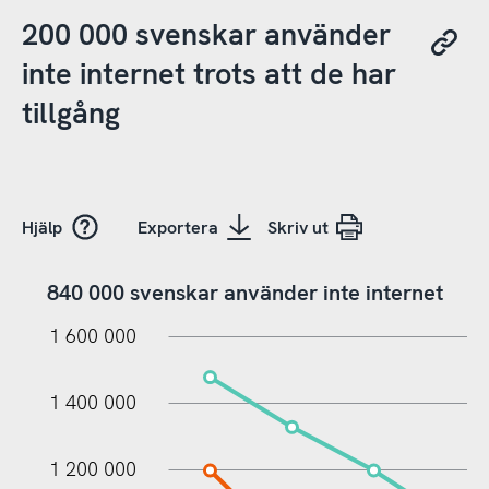
200 000 svenskar använder
inte internet trots att de har
tillgång
Hjälp
Exportera
Skriv ut
840 000 svenskar använder inte internet
000
000
000
1 600 000
1 400 000
1 200 000