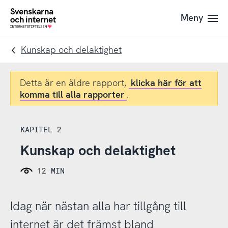
Till
Till
Meny
navigation
innehåll
To
startpage
Kunskap och delaktighet
Detta är en äldre rapport,
klicka här för att
komma till alla rapporter
.
KAPITEL 2
Kunskap och delaktighet
12 MIN
Idag när nästan alla har tillgång till
internet är det främst bland