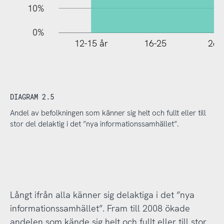
10%
0%
12-15 år
16-25
26-
DIAGRAM 2.5
Andel av befolkningen som känner sig helt och fullt eller till
stor del delaktig i det ”nya informationssamhället”.
Långt ifrån alla känner sig delaktiga i det ”nya
informationssamhället”. Fram till 2008 ökade
andelen som kände sig helt och fullt eller till stor