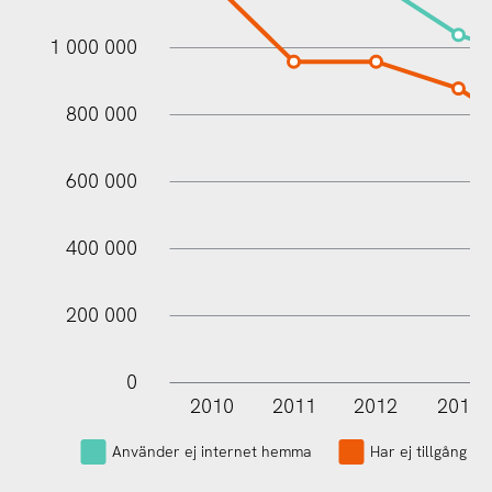
1 000 000
1 000 000
800 000
600 000
400 000
200 000
0
2010
2011
2012
2013
L
Använder ej internet hemma
Har ej tillgång ti