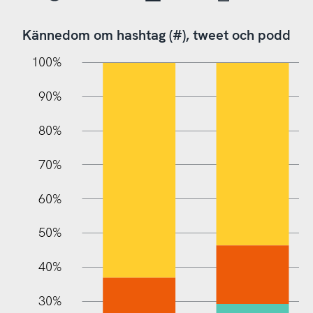
Kännedom om hashtag (#), tweet och podd
10%
10%
20%
100%
90%
80%
70%
60%
100%
50%
40%
30%