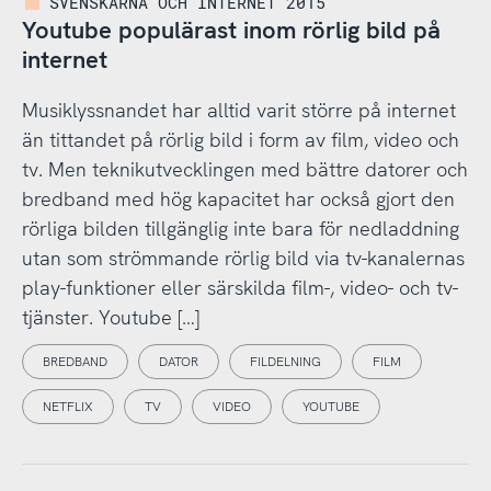
SVENSKARNA OCH INTERNET 2015
Youtube populärast inom rörlig bild på
internet
Musiklyssnandet har alltid varit större på internet
än tittandet på rörlig bild i form av film, video och
tv. Men teknikutvecklingen med bättre datorer och
bredband med hög kapacitet har också gjort den
rörliga bilden tillgänglig inte bara för nedladdning
utan som strömmande rörlig bild via tv-kanalernas
play-funktioner eller särskilda film-, video- och tv-
tjänster. Youtube […]
BREDBAND
DATOR
FILDELNING
FILM
NETFLIX
TV
VIDEO
YOUTUBE