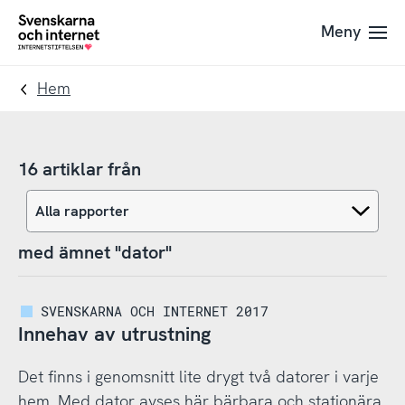
Till
Till
Meny
navigation
innehåll
To
startpage
Hem
16 artiklar från
med ämnet "dator"
SVENSKARNA OCH INTERNET 2017
Innehav av utrustning
Det finns i genomsnitt lite drygt två datorer i varje
hem. Med dator avses här bärbara och stationära