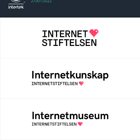
27001:2022
Internetstiftelsen
Internetstiftelsen verkar för ett internet som
bidrar positivt till människan och samhället
Internetkunskap
Samlad kunskap som hjälper dig att bli en
säker och medveten internetanvändare
Internetmuseum
Ett digitalt museum som byggts, och kureras
av Internetstiftelsen