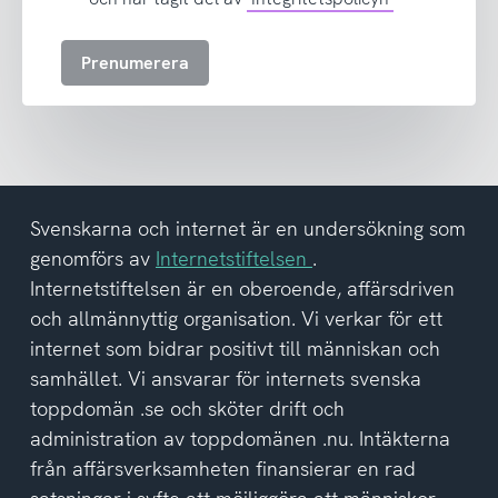
till
att
Prenumerera
ta
emot
nyhetsbrev
och
har
tagit
del
Svenskarna och internet är en undersökning som
av
genomförs av
Internetstiftelsen
.
integritetspolicyn
Internetstiftelsen är en oberoende, affärsdriven
och allmännyttig organisation. Vi verkar för ett
internet som bidrar positivt till människan och
samhället. Vi ansvarar för internets svenska
toppdomän .se och sköter drift och
administration av toppdomänen .nu. Intäkterna
från affärsverksamheten finansierar en rad