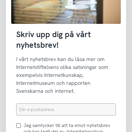
Skriv upp dig på vårt
nyhetsbrev!
I vårt nyhetsbrev kan du läsa mer om
Internetstiftelsens olika satsningar som
exempelvis Internetkunskap,
Internetmuseum och rapporten
Svenskarna och internet.
Din
e-
postadress
Jag
Jag samtycker till att ta emot nyhetsbrev
samtycker
och har tagit del av
Integritetspolicyn