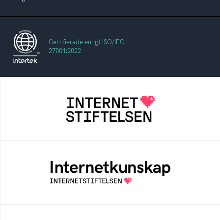
Certifierade enligt ISO/IEC
27001:2022
Internetstiftelsen
Internetstiftelsen verkar för ett internet som
bidrar positivt till människan och samhället
Internetkunskap
Samlad kunskap som hjälper dig att bli en
säker och medveten internetanvändare
Internetmuseum