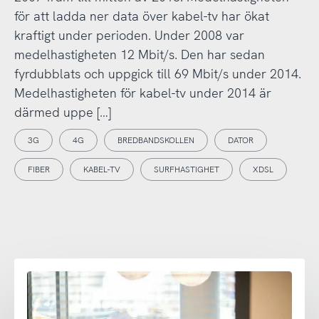
för att ladda ner data över kabel-tv har ökat
kraftigt under perioden. Under 2008 var
medelhastigheten 12 Mbit/s. Den har sedan
fyrdubblats och uppgick till 69 Mbit/s under 2014.
Medelhastigheten för kabel-tv under 2014 är
därmed uppe […]
3G
4G
BREDBANDSKOLLEN
DATOR
FIBER
KABEL-TV
SURFHASTIGHET
XDSL