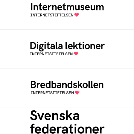
Ett digitalt museum som byggts, och kureras
av Internetstiftelsen
Digitala lektioner
Öppen digital lärresurs med färdiga lektioner
för alla stadier i grundskolan
Bredbandskollen
Bredbandskollen är ett oberoende
konsumentverktyg som drivs av
Internetstiftelsen
Svenska federationer
Grunden för medlemskap i en sektors- eller
kontextspecifik federation