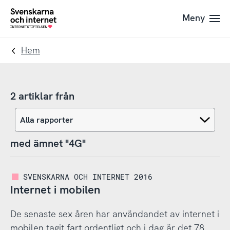
Till
Till
Meny
navigation
innehåll
To
startpage
Hem
2 artiklar från
med ämnet "4G"
SVENSKARNA OCH INTERNET 2016
Internet i mobilen
De senaste sex åren har användandet av internet i
mobilen tagit fart ordentligt och i dag är det 78