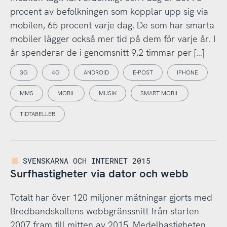
procent av befolkningen som kopplar upp sig via
mobilen, 65 procent varje dag. De som har smarta
mobiler lägger också mer tid på dem för varje år. I
år spenderar de i genomsnitt 9,2 timmar per […]
3G
4G
ANDROID
E-POST
IPHONE
MMS
MOBIL
MUSIK
SMART MOBIL
TIDTABELLER
SVENSKARNA OCH INTERNET 2015
Surfhastigheter via dator och webb
Totalt har över 120 miljoner mätningar gjorts med
Bredbandskollens webbgränssnitt från starten
2007 fram till mitten av 2015. Medelhastigheten