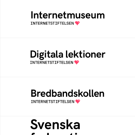
Internetmuseum
Ett digitalt museum som byggts, och kureras
av Internetstiftelsen
Digitala lektioner
Öppen digital lärresurs med färdiga lektioner
för alla stadier i grundskolan
Bredbandskollen
Bredbandskollen är ett oberoende
konsumentverktyg som drivs av
Internetstiftelsen
Svenska federationer
Grunden för medlemskap i en sektors- eller