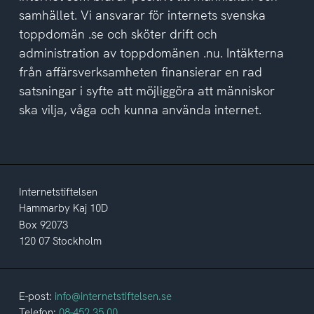
samhället. Vi ansvarar för internets svenska
toppdomän .se och sköter drift och
administration av toppdomänen .nu. Intäkterna
från affärsverksamheten finansierar en rad
satsningar i syfte att möjliggöra att människor
ska vilja, våga och kunna använda internet.
Internetstiftelsen
Hammarby Kaj 10D
Box 92073
120 07 Stockholm
E-post:
info@internetstiftelsen.se
Telefon:
08-452 35 00