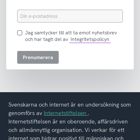
Din
e-
postadress
Jag
Jag samtycker till att ta emot nyhetsbrev
samtycker
och har tagit del av
Integritetspolicyn
till
att
Prenumerera
ta
emot
nyhetsbrev
och
har
tagit
del
Svenskarna och internet är en undersökning som
av
genomförs av
Internetstiftelsen
.
integritetspolicyn
Internetstiftelsen är en oberoende, affärsdriven
och allmännyttig organisation. Vi verkar för ett
internet som bidrar positivt till människan och