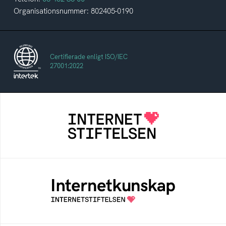
Organisationsnummer: 802405-0190
Certifierade enligt ISO/IEC
27001:2022
Internetstiftelsen
Internetstiftelsen verkar för ett internet som
bidrar positivt till människan och samhället
Internetkunskap
Samlad kunskap som hjälper dig att bli en
säker och medveten internetanvändare