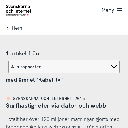
Till
Till
Meny
navigation
innehåll
To
startpage
Hem
1 artikel från
med ämnet "Kabel-tv"
SVENSKARNA OCH INTERNET 2015
Surfhastigheter via dator och webb
Totalt har över 120 miljoner mätningar gjorts med
Bredbandskollens webbgränssnitt från starten