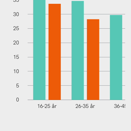
30
10
25
20
15
10
5
0
16-25 år
26-35 år
36-45 