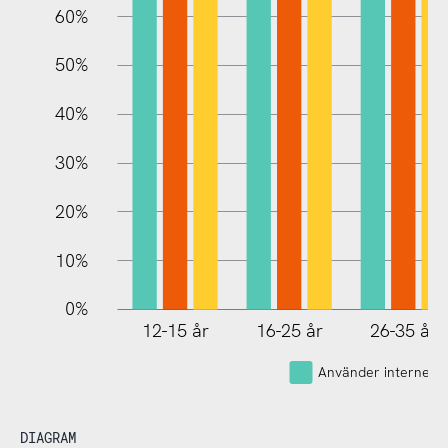
60%
10%
50%
40%
30%
20%
10%
0%
12-15 år
16-25 år
26-35 år
Använder internet
DIAGRAM