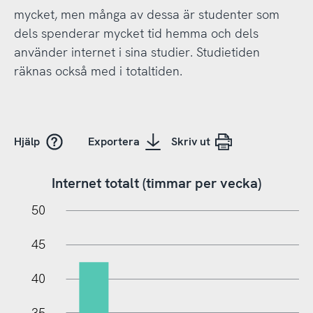
mycket, men många av dessa är studenter som
dels spenderar mycket tid hemma och dels
använder internet i sina studier. Studietiden
räknas också med i totaltiden.
Hjälp
Exportera
Skriv ut
Internet totalt (timmar per vecka)
-10
55
-5
50
45
40
35