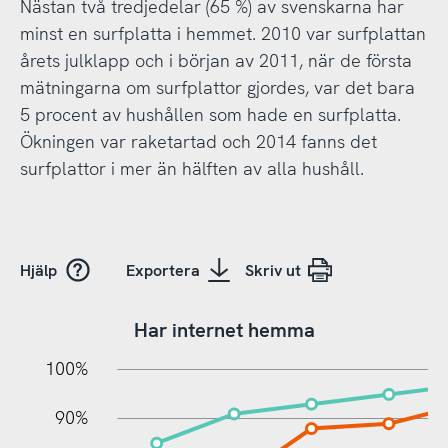
Nästan två tredjedelar (65 %) av svenskarna har
minst en surfplatta i hemmet. 2010 var surfplattan
årets julklapp och i början av 2011, när de första
mätningarna om surfplattor gjordes, var det bara
5 procent av hushållen som hade en surfplatta.
Ökningen var raketartad och 2014 fanns det
surfplattor i mer än hälften av alla hushåll.
Hjälp
Exportera
Skriv ut
Har internet hemma
10%
20%
10%
100%
90%