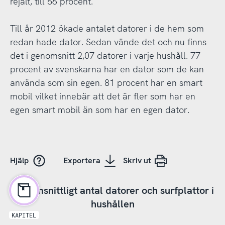
rejält, till 56 procent.
Till år 2012 ökade antalet datorer i de hem som
redan hade dator. Sedan vände det och nu finns
det i genomsnitt 2,07 datorer i varje hushåll. 77
procent av svenskarna har en dator som de kan
använda som sin egen. 81 procent har en smart
mobil vilket innebär att det är fler som har en
egen smart mobil än som har en egen dator.
Hjälp
Exportera
Skriv ut
Genomsnittligt antal datorer och surfplattor i
hushållen
KAPITEL
-14
-12
6
8