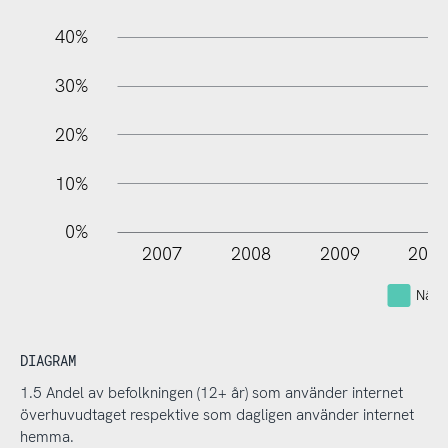
40%
30%
20%
10%
0%
2007
2008
2009
201
Någo
DIAGRAM
1.5 Andel av befolkningen (12+ år) som använder internet
överhuvudtaget respektive som dagligen använder internet
hemma.