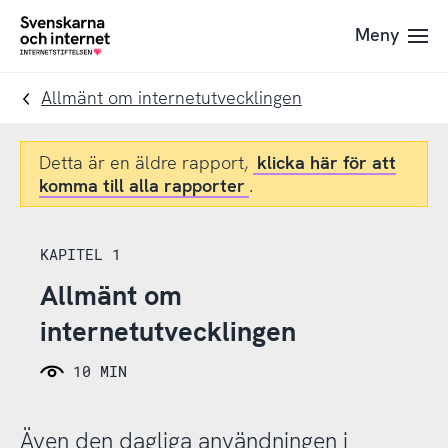
Till
Till
Meny
navigation
innehåll
To
startpage
Allmänt om internetutvecklingen
Detta är en äldre rapport,
klicka här för att
komma till alla rapporter
.
KAPITEL 1
Allmänt om
internetutvecklingen
10 MIN
Även den dagliga användningen i