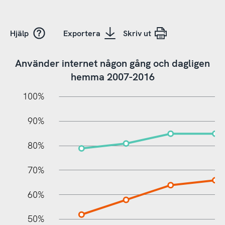
Hjälp
Exportera
Skriv ut
Använder internet någon gång och dagligen
hemma 2007-2016
10%
20%
10%
100%
90%
80%
70%
60%
10%
50%