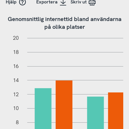
Hjälp
Exportera
Skriv ut
Genomsnittlig internettid bland användarna
på olika platser
22
-4
-2
20
18
16
14
12
10
10
8