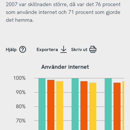
2007 var skillnaden större, då var det 76 procent
som använde internet och 71 procent som gjorde
det hemma.
Hjälp
Exportera
Skriv ut
Använder internet
10%
20%
10%
100%
90%
80%
70%