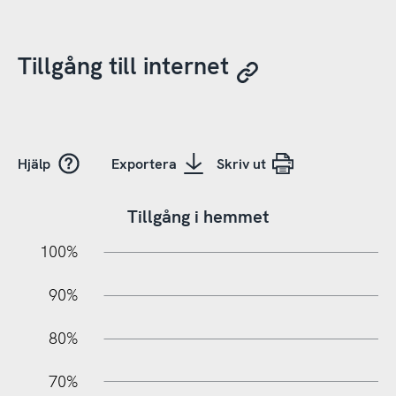
Tillgång till internet
Hjälp
Exportera
Skriv ut
Tillgång i hemmet
10%
10%
20%
100%
90%
80%
70%