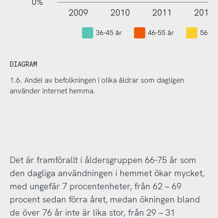
0%
2009
2010
2011
2012
36-45 år
46-55 år
56-65
DIAGRAM
1.6. Andel av befolkningen i olika åldrar som dagligen
använder internet hemma.
Det är framförallt i åldersgruppen 66-75 år som
den dagliga användningen i hemmet ökar mycket,
med ungefär 7 procentenheter, från 62 – 69
procent sedan förra året, medan ökningen bland
de över 76 år inte är lika stor, från 29 – 31