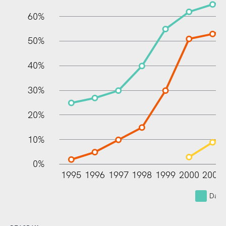
60%
100%
50%
40%
30%
20%
10%
0%
1995
1996
1997
1998
1999
2000
2001
Dato