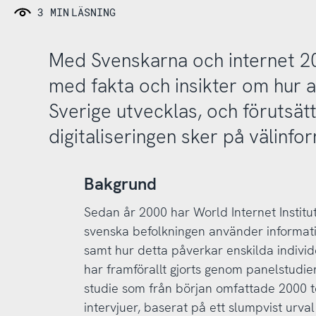
3 MIN
LÄSNING
Med Svenskarna och internet 201
med fakta och insikter om hur 
Sverige utvecklas, och förutsättn
digitaliseringen sker på välinf
Bakgrund
Sedan år 2000 har World Internet Institu
svenska befolkningen använder informat
samt hur detta påverkar enskilda individe
har framförallt gjorts genom panelstudie
studie som från början omfattade 2000 t
intervjuer, baserat på ett slumpvist urva