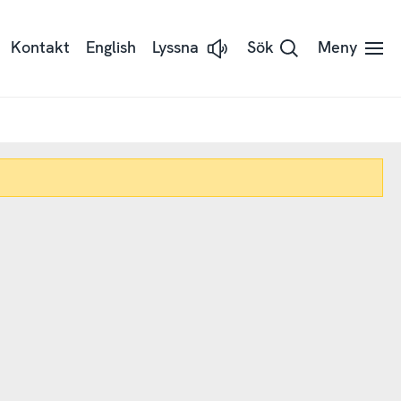
Kontakt
English
Lyssna
Sök
Meny
Lyssna
på
sidans
text
med
Readspeaker