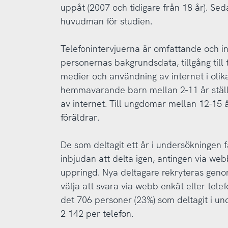
uppåt (2007 och tidigare från 18 år). Sed
huvudman för studien.
Telefonintervjuerna är omfattande och i
personernas bakgrundsdata, tillgång till 
medier och användning av internet i olika
hemmavarande barn mellan 2-11 år stäl
av internet. Till ungdomar mellan 12-15 år
föräldrar.
De som deltagit ett år i undersökningen f
inbjudan att delta igen, antingen via web
uppringd. Nya deltagare rekryteras geno
välja att svara via webb enkät eller telef
det 706 personer (23%) som deltagit i u
2 142 per telefon.