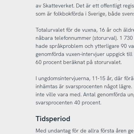
av Skatteverket. Det är ett offentligt reg
som är folkbokförda i Sverige, både sve
Totalurvalet för de vuxna, 16 år och äld
nåbara telefonnummer (storurval). 1 730 
hade språkproblem och ytterligare 90 var
genomförda vuxen-intervjuer uppgick till
60 procent beräknat på storurvalet.
I ungdomsintervjuerna, 11-15 år, där för
inhämtas är svarsprocenten något lägre. 
inte ville vara med. Antal genomförda u
svarsprocenten 40 procent.
Tidsperiod
Med undantag för de allra första åren g