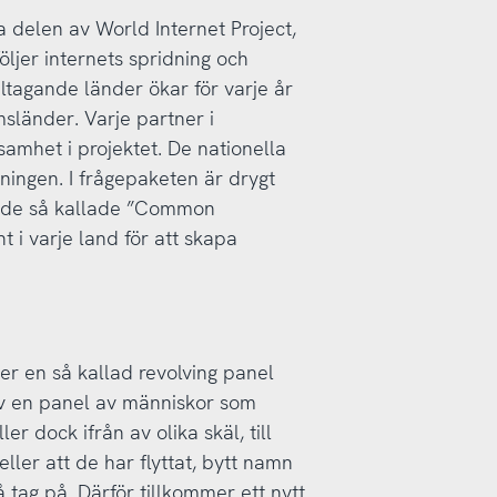
 delen av World Internet Project,
följer internets spridning och
ltagande länder ökar för varje år
msländer. Varje partner i
samhet i projektet. De nationella
ningen. I frågepaketen är drygt
, de så kallade ”Common
 i varje land för att skapa
er en så kallad revolving panel
av en panel av människor som
ler dock ifrån av olika skäl, till
ller att de har flyttat, bytt namn
å tag på. Därför tillkommer ett nytt