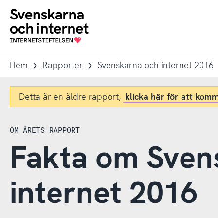
Till
Till
navigation
innehåll
To
startpage
Hem
Rapporter
Svenskarna och internet 2016
Detta är en äldre rapport,
klicka här för att komm
OM ÅRETS RAPPORT
Fakta om Sven
internet 2016