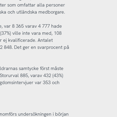
ister som omfattar alla personer
nska och utländska medborgare.
re, var 8 365 varav 4 777 hade
(37%) ville inte vara med, 108
 ej kvalificerade. Antalet
 2 848. Det ger en svarprocent på
äldrarnas samtycke först måste
Storurval 885, varav 432 (43%)
ngdomsintervjuer var 353 och
enomförs undersökningen i början