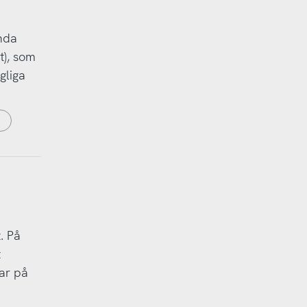
ända
t), som
gliga
. På
t
tar på