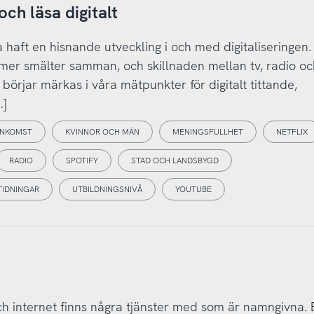
ch läsa digitalt
haft en hisnande utveckling i och med digitaliseringen.
lltmer smälter samman, och skillnaden mellan tv, radio oc
börjar märkas i våra mätpunkter för digitalt tittande,
…]
INKOMST
KVINNOR OCH MÄN
MENINGSFULLHET
NETFLIX
RADIO
SPOTIFY
STAD OCH LANDSBYGD
TIDNINGAR
UTBILDNINGSNIVÅ
YOUTUBE
ch internet finns några tjänster med som är namngivna. 