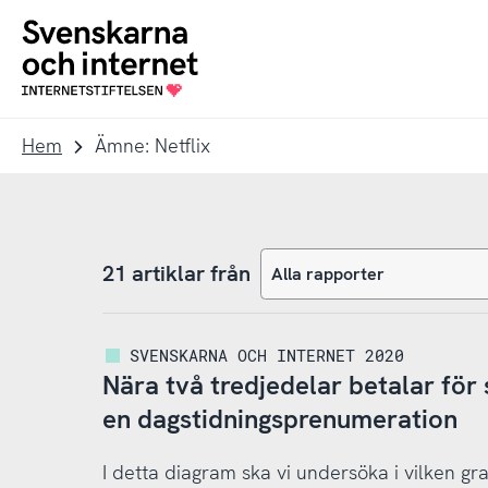
Till
Till
navigation
innehåll
To
startpage
Hem
Ämne: Netflix
21 artiklar från
SVENSKARNA OCH INTERNET 2020
Nära två tredjedelar betalar för
en dagstidningsprenumeration
I detta diagram ska vi undersöka i vilken 