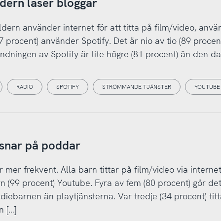
ldern läser bloggar
ldern använder internet för att titta på film/video, anv
 procent) använder Spotify. Det är nio av tio (89 procen
ndningen av Spotify är lite högre (81 procent) än den da
RADIO
SPOTIFY
STRÖMMANDE TJÄNSTER
YOUTUBE
ssnar på poddar
 mer frekvent. Alla barn tittar på film/video via internet
n (99 procent) Youtube. Fyra av fem (80 procent) gör de
diebarnen än playtjänsterna. Var tredje (34 procent) tit
n […]