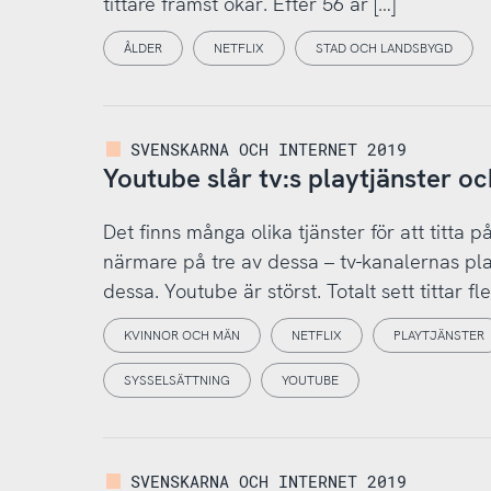
tittare främst ökar. Efter 56 år […]
ÅLDER
NETFLIX
STAD OCH LANDSBYGD
SVENSKARNA OCH INTERNET 2019
Youtube slår tv:s playtjänster oc
Det finns många olika tjänster för att titta p
närmare på tre av dessa – tv-kanalernas pla
dessa. Youtube är störst. Totalt sett tittar f
KVINNOR OCH MÄN
NETFLIX
PLAYTJÄNSTER
SYSSELSÄTTNING
YOUTUBE
SVENSKARNA OCH INTERNET 2019