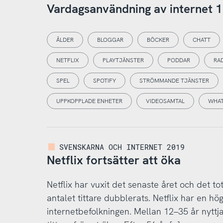
Vardagsanvändning av internet 1
ÅLDER
BLOGGAR
BÖCKER
CHATT
NETFLIX
PLAYTJÄNSTER
PODDAR
RA
SPEL
SPOTIFY
STRÖMMANDE TJÄNSTER
UPPKOPPLADE ENHETER
VIDEOSAMTAL
WHAT
SVENSKARNA OCH INTERNET 2019
Netflix fortsätter att öka
Netflix har vuxit det senaste året och det t
antalet tittare dubblerats. Netflix har en h
internetbefolkningen. Mellan 12–35 år nyttj