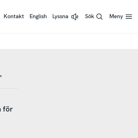
Kontakt
English
Lyssna
Sök
Meny
Lyssna
på
sidans
text
med
Readspeaker
"
 för