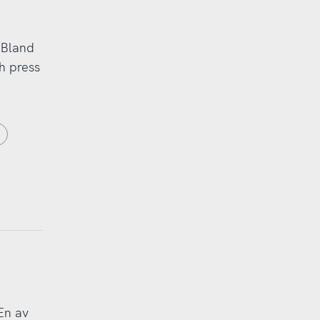
 Bland
h press
En av