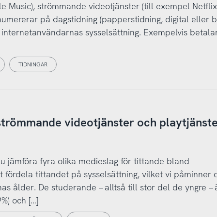
ple Music), strömmande videotjänster (till exempel Netfli
umererar på dagstidning (papperstidning, digital eller 
n internetanvändarnas sysselsättning. Exempelvis betala
TIDNINGAR
strömmande videotjänster och playtjänst
u jämföra fyra olika medieslag för tittande bland
fördela tittandet på sysselsättning, vilket vi påminner
as ålder. De studerande – alltså till stor del de yngre – 
%) och […]