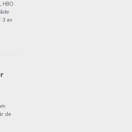
x, HBO
både
r 3 av
er
 om
är de