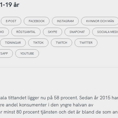
1-19 år
E-POST
FACEBOOK
INSTAGRAM
KVINNOR OCH MÄN
DIO
RÖSTSAMTAL
SKYPE
SNAPCHAT
SOCIALA MEDI
TIDNINGAR
TIKTOK
TWITCH
TWITTER
SAPP
YOUTUBE
otala tittandet ligger nu på 58 procent. Sedan år 2015 ha
ögre andel konsumenter i den yngre halvan av
ar minst 80 procent tjänsten och det är bland de som a