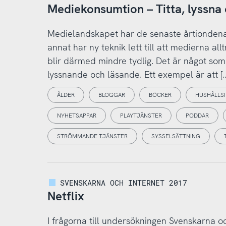
Mediekonsumtion – Titta, lyssna o
Medielandskapet har de senaste årtiondena 
annat har ny teknik lett till att medierna a
blir därmed mindre tydlig. Det är något som 
lyssnande och läsande. Ett exempel är att [
ÅLDER
BLOGGAR
BÖCKER
HUSHÅLLS
NYHETSAPPAR
PLAYTJÄNSTER
PODDAR
STRÖMMANDE TJÄNSTER
SYSSELSÄTTNING
SVENSKARNA OCH INTERNET 2017
Netflix
I frågorna till undersökningen Svenskarna o