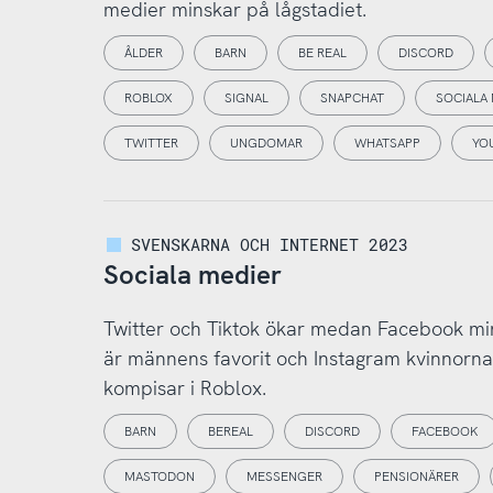
medier minskar på lågstadiet.
ÅLDER
BARN
BE REAL
DISCORD
ROBLOX
SIGNAL
SNAPCHAT
SOCIALA
TWITTER
UNGDOMAR
WHATSAPP
YO
SVENSKARNA OCH INTERNET 2023
Sociala medier
Twitter och Tiktok ökar medan Facebook mi
är männens favorit och Instagram kvinnor
kompisar i Roblox.
BARN
BEREAL
DISCORD
FACEBOOK
MASTODON
MESSENGER
PENSIONÄRER