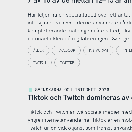
7 av 10 av de mellan 12–15 år an
Här följer nu en specialtabell över ett antal
intervjuade vi även internetanvändare i å
kompletterande mätningen i årets tredje kva
coronaeffekten på digitaliseringen i Sverige
ÅLDER
FACEBOOK
INSTAGRAM
PINTE
TWITCH
TWITTER
SVENSKARNA OCH INTERNET 2020
Tiktok och Twitch domineras av d
Tiktok och Twitch är två sociala medier me
yngre internetanvändarna. Tiktok är en mobi
Twitch är en videotjänst som främst används