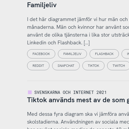
Familjeliv
I det här diagrammet jämför vi hur män och
månaderna. Män och kvinnor har använt soci
använt de olika tjänsterna i lika stor utsträ
Linkedin och Flashback. […]
FACEBOOK
FAMILJELIV
FLASHBACK
I
REDDIT
SNAPCHAT
TIKTOK
TWITCH
SVENSKARNA OCH INTERNET 2021
Tiktok används mest av de som g
Med dessa fyra diagram ska vi jämföra anvä
skolstadierna. Användningen av sociala medi