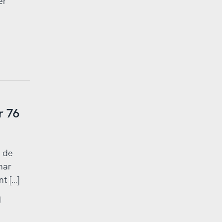
er
r 76
h de
har
t […]