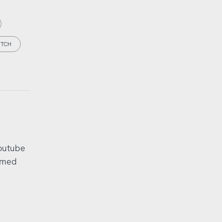
ITCH
outube
 med