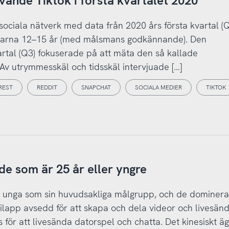
vände Tiktok i första kvartalet 2020
 sociala nätverk med data från 2020 års första kvartal (
ldrarna 12–15 år (med målsmans godkännande). Den
rtal (Q3) fokuserade på att mäta den så kallade
. Av utrymmesskäl och tidsskäl intervjuade […]
REST
REDDIT
SNAPCHAT
SOCIALA MEDIER
TIKTOK
e som är 25 år eller yngre
d unga som sin huvudsakliga målgrupp, och de dominera
lapp avsedd för att skapa och dela videor och livesänd
 för att livesända datorspel och chatta. Det kinesiskt ä