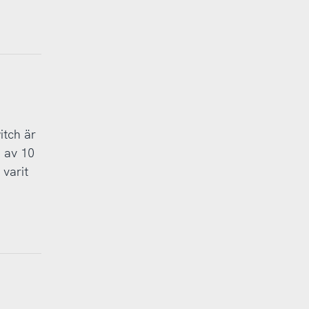
itch är
1 av 10
 varit
h