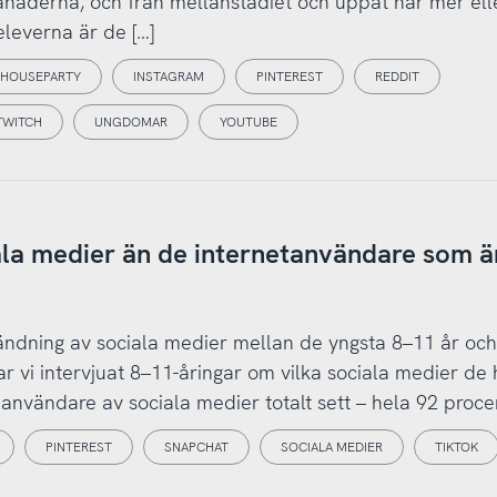
naderna, och från mellanstadiet och uppåt har mer ell
leverna är de […]
HOUSEPARTY
INSTAGRAM
PINTEREST
REDDIT
TWITCH
UNGDOMAR
YOUTUBE
ala medier än de internetanvändare som ä
ändning av sociala medier mellan de yngsta 8–11 år oc
ar vi intervjuat 8–11-åringar om vilka sociala medier de 
 användare av sociala medier totalt sett – hela 92 procen
PINTEREST
SNAPCHAT
SOCIALA MEDIER
TIKTOK