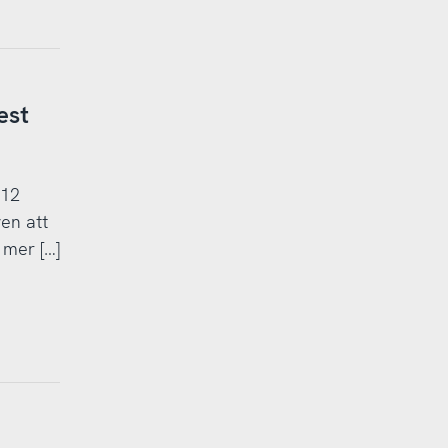
est
 12
en att
 mer […]