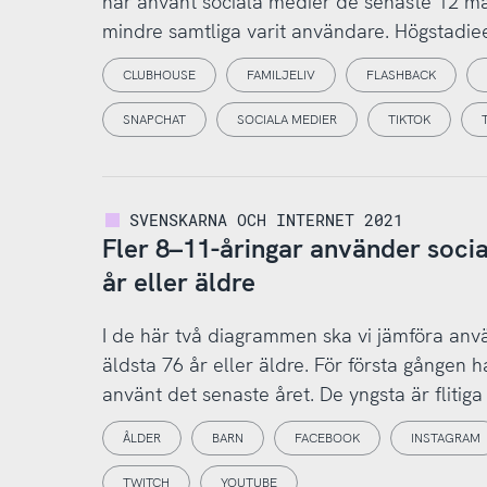
har använt sociala medier de senaste 12 må
mindre samtliga varit användare. Högstadiee
CLUBHOUSE
FAMILJELIV
FLASHBACK
SNAPCHAT
SOCIALA MEDIER
TIKTOK
SVENSKARNA OCH INTERNET 2021
Fler 8–11-åringar använder soci
år eller äldre
I de här två diagrammen ska vi jämföra anv
äldsta 76 år eller äldre. För första gången h
använt det senaste året. De yngsta är flitiga
ÅLDER
BARN
FACEBOOK
INSTAGRAM
TWITCH
YOUTUBE