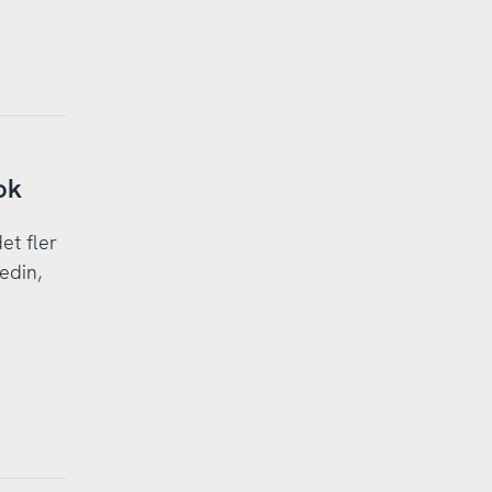
ok
et fler
edin,
n