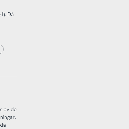
Q1). Då
s av de
ningar.
gda