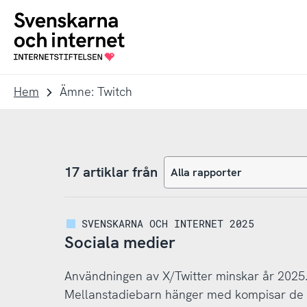
Till
Till
navigation
innehåll
To
startpage
Hem
Ämne: Twitch
17 artiklar från
SVENSKARNA OCH INTERNET 2025
Sociala medier
Användningen av X/Twitter minskar år 2025.
Mellanstadiebarn hänger med kompisar de i