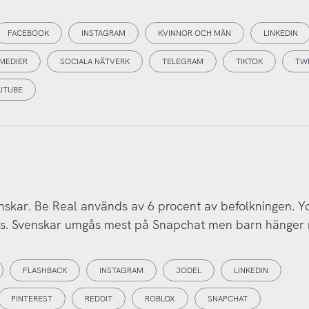
FACEBOOK
INSTAGRAM
KVINNOR OCH MÄN
LINKEDIN
 MEDIER
SOCIALA NÄTVERK
TELEGRAM
TIKTOK
TW
UTUBE
nskar. Be Real används av 6 procent av befolkningen. Y
nas. Svenskar umgås mest på Snapchat men barn hänger
FLASHBACK
INSTAGRAM
JODEL
LINKEDIN
PINTEREST
REDDIT
ROBLOX
SNAPCHAT