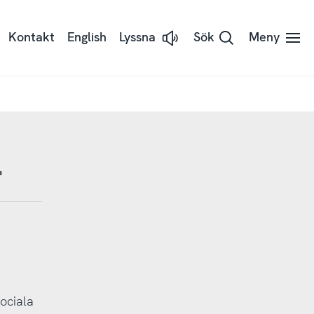
Kontakt
English
Lyssna
Sök
Meny
Lyssna
på
sidans
text
med
Readspeaker
"
ociala