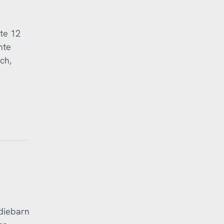
te 12
nte
ch,
adiebarn