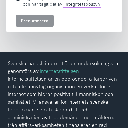
samtycker
och har tagit del av
Integritetspolicyn
till
att
Prenumerera
ta
emot
nyhetsbrev
och
har
tagit
del
Svenskarna och internet är en undersökning som
av
genomförs av
Internetstiftelsen
.
integritetspolicyn
Internetstiftelsen är en oberoende, affärsdriven
och allmännyttig organisation. Vi verkar för ett
internet som bidrar positivt till människan och
samhället. Vi ansvarar för internets svenska
toppdomän .se och sköter drift och
administration av toppdomänen .nu. Intäkterna
från affärsverksamheten finansierar en rad