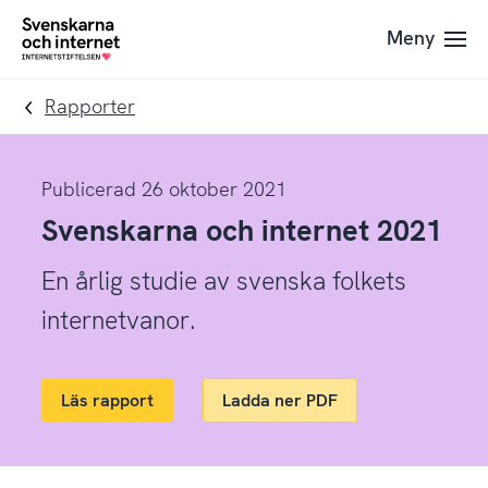
Till
Till
Meny
navigation
innehåll
To
startpage
Rapporter
Publicerad 26 oktober 2021
Svenskarna och internet 2021
En årlig studie av svenska folkets
internetvanor.
Läs rapport
Ladda ner PDF