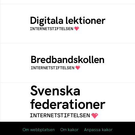
Digitala lektioner
Öppen digital lärresurs med färdiga lektioner
för alla stadier i grundskolan
Bredbandskollen
Bredbandskollen är ett oberoende
konsumentverktyg som drivs av
Internetstiftelsen
Svenska federationer
Grunden för medlemskap i en sektors- eller
kontextspecifik federation
Om webbplatsen
Om kakor
Anpassa kakor