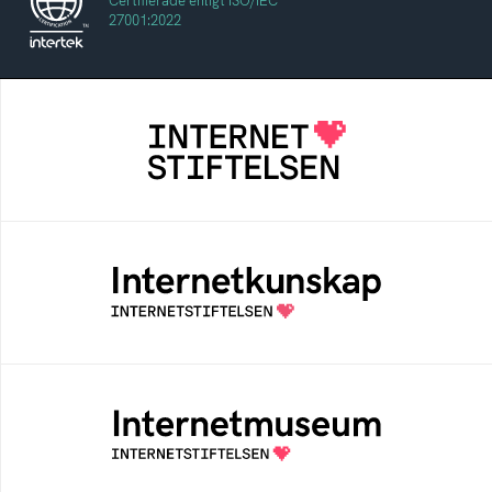
Certifierade enligt ISO/IEC
27001:2022
Internetstiftelsen
Internetstiftelsen verkar för ett internet som
bidrar positivt till människan och samhället
Internetkunskap
Samlad kunskap som hjälper dig att bli en
säker och medveten internetanvändare
Internetmuseum
Ett digitalt museum som byggts, och kureras
av Internetstiftelsen