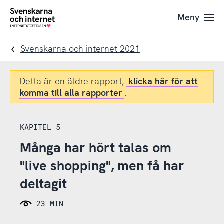
Till
Till
Meny
navigation
innehåll
To
startpage
Svenskarna och internet 2021
Detta är en äldre rapport,
klicka här för att
komma till alla rapporter
.
KAPITEL 5
Många har hört talas om
"live shopping", men få har
deltagit
23 MIN