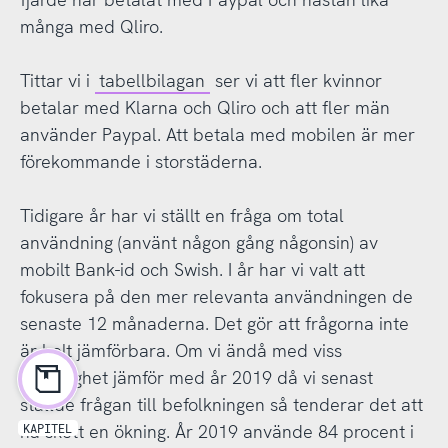
många med Qliro.
Tittar vi i
tabellbilagan
ser vi att fler kvinnor
betalar med Klarna och Qliro och att fler män
använder Paypal. Att betala med mobilen är mer
förekommande i storstäderna.
Tidigare år har vi ställt en fråga om total
användning (använt någon gång någonsin) av
mobilt Bank-id och Swish. I år har vi valt att
fokusera på den mer relevanta användningen de
senaste 12 månaderna. Det gör att frågorna inte
är helt jämförbara. Om vi ändå med viss
försiktighet jämför med år 2019 då vi senast
ställde frågan till befolkningen så tenderar det att
ha skett en ökning. År 2019 använde 84 procent i
KAPITEL