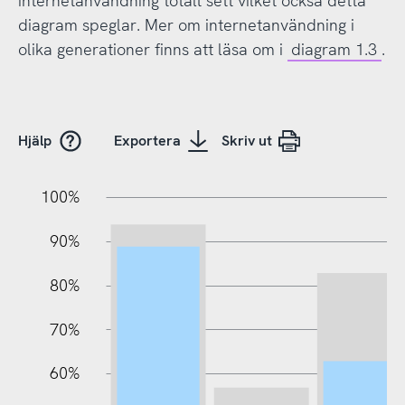
internetanvändning totalt sett vilket också detta
diagram speglar. Mer om internetanvändning i
olika generationer finns att läsa om i
diagram 1.3
.
Hjälp
Exportera
Skriv ut
100%
10%
20%
10%
90%
80%
70%
60%