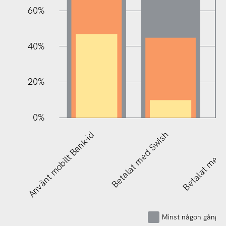
60%
100%
40%
20%
0%
Använt mobilt Bank-id
Betalat med Swish
Betalat med 
Minst någon gång u