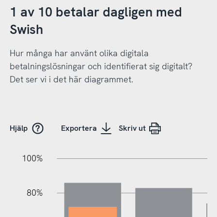
1 av 10 betalar dagligen med
Swish
Hur många har använt olika digitala
betalningslösningar och identifierat sig digitalt?
Det ser vi i det här diagrammet.
Hjälp
Exportera
Skriv ut
20%
10%
20%
10%
90%
70%
50%
30%
100%
80%