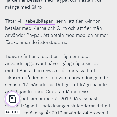
många med Qliro.
Tittar vi i
tabellbilagan
ser vi att fler kvinnor
betalar med Klarna och Qliro och att fler män
använder Paypal. Att betala med mobilen är mer
förekommande i storstäderna.
Tidigare år har vi ställt en fråga om total
användning (använt någon gång någonsin) av
mobilt Bank-id och Swish. I år har vi valt att
fokusera på den mer relevanta användningen de
senaste 12 månaderna. Det gör att frågorna inte
är helt jämförbara. Om vi ändå med viss
försiktighet jämför med år 2019 då vi senast
ställde frågan till befolkningen så tenderar det att
ha skett en ökning. År 2019 använde 84 procent i
KAPITEL