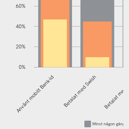
60%
10%
40%
20%
0%
Använt mobilt Bank-id
Betalat med Swish
Betalat med 
Minst någon gång u