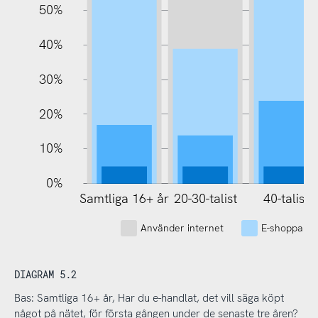
50%
100%
40%
30%
20%
10%
0%
Samtliga 16+ år
20-30-talist
40-talist
Använder internet
E-shoppare
DIAGRAM 5.2
Bas: Samtliga 16+ år, Har du e-handlat, det vill säga köpt
något på nätet, för första gången under de senaste tre åren?