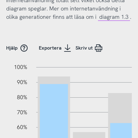
internetanvändning totalt sett vilket också detta
diagram speglar. Mer om internetanvändning i
olika generationer finns att läsa om i
diagram 1.3
.
Hjälp
Exportera
Skriv ut
10%
20%
10%
100%
90%
80%
70%
60%