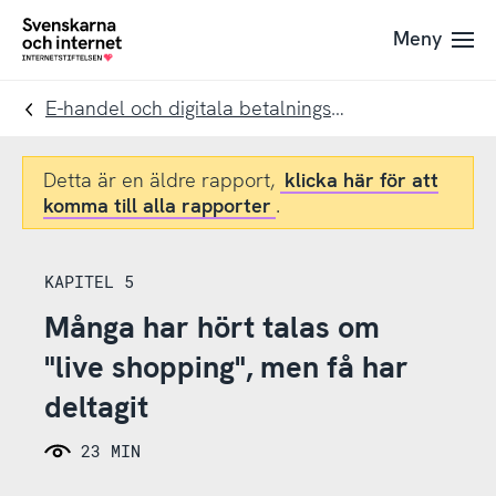
Till
Till
Meny
navigation
innehåll
To
startpage
E-handel och digitala betalningslösningar
Detta är en äldre rapport,
klicka här för att
komma till alla rapporter
.
KAPITEL 5
Många har hört talas om
"live shopping", men få har
deltagit
23 MIN