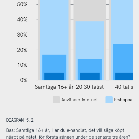
50%
100%
40%
30%
20%
10%
0%
Samtliga 16+ år
20-30-talist
40-talist
Använder internet
E-shoppare
DIAGRAM 5.2
Bas: Samtliga 16+ år, Har du e-handlat, det vill säga köpt
något på nätet, för första gången under de senaste tre åren?