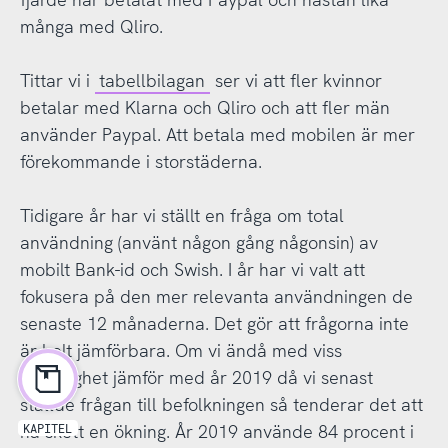
många med Qliro.
Tittar vi i
tabellbilagan
ser vi att fler kvinnor
betalar med Klarna och Qliro och att fler män
använder Paypal. Att betala med mobilen är mer
förekommande i storstäderna.
Tidigare år har vi ställt en fråga om total
användning (använt någon gång någonsin) av
mobilt Bank-id och Swish. I år har vi valt att
fokusera på den mer relevanta användningen de
senaste 12 månaderna. Det gör att frågorna inte
är helt jämförbara. Om vi ändå med viss
försiktighet jämför med år 2019 då vi senast
ställde frågan till befolkningen så tenderar det att
ha skett en ökning. År 2019 använde 84 procent i
KAPITEL