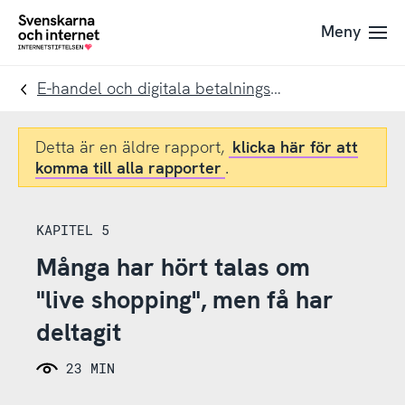
Till
Till
Meny
navigation
innehåll
To
startpage
E-handel och digitala betalningslösningar
Detta är en äldre rapport,
klicka här för att
komma till alla rapporter
.
KAPITEL 5
Många har hört talas om
"live shopping", men få har
deltagit
23 MIN