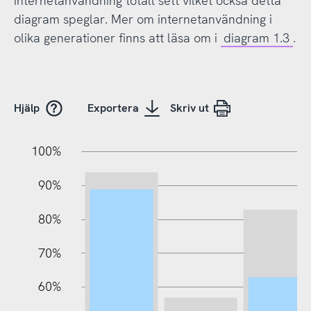
internetanvändning totalt sett vilket också detta
diagram speglar. Mer om internetanvändning i
olika generationer finns att läsa om i
diagram 1.3
.
Hjälp
Exportera
Skriv ut
10%
20%
10%
100%
90%
80%
70%
60%