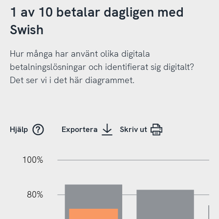
1 av 10 betalar dagligen med
Swish
Hur många har använt olika digitala
betalningslösningar och identifierat sig digitalt?
Det ser vi i det här diagrammet.
Hjälp
Exportera
Skriv ut
10%
20%
10%
20%
90%
70%
50%
30%
100%
80%