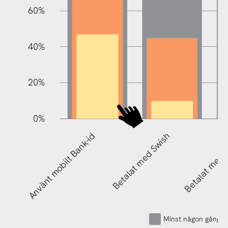
60%
100%
40%
20%
0%
Använt mobilt Bank-id
Betalat med Swish
Betalat med 
Minst någon gång u