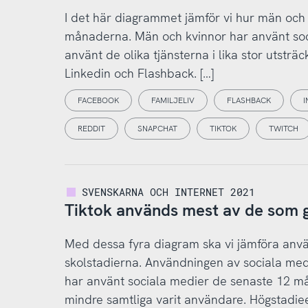
I det här diagrammet jämför vi hur män och
månaderna. Män och kvinnor har använt soci
använt de olika tjänsterna i lika stor utsträ
Linkedin och Flashback. […]
FACEBOOK
FAMILJELIV
FLASHBACK
I
REDDIT
SNAPCHAT
TIKTOK
TWITCH
SVENSKARNA OCH INTERNET 2021
Tiktok används mest av de som g
Med dessa fyra diagram ska vi jämföra anvä
skolstadierna. Användningen av sociala medi
har använt sociala medier de senaste 12 må
mindre samtliga varit användare. Högstadiee