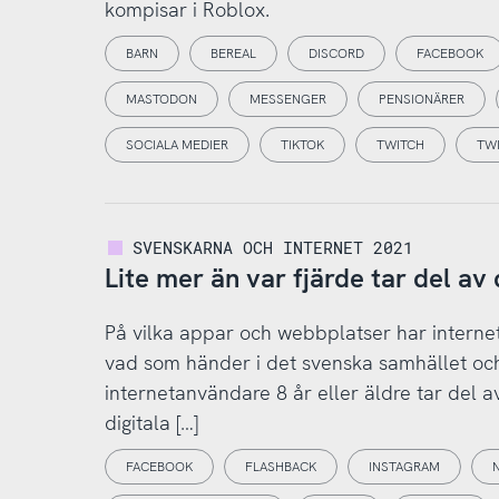
kompisar i Roblox.
BARN
BEREAL
DISCORD
FACEBOOK
MASTODON
MESSENGER
PENSIONÄRER
SOCIALA MEDIER
TIKTOK
TWITCH
TW
SVENSKARNA OCH INTERNET 2021
Lite mer än var fjärde tar del av
På vilka appar och webbplatser har internet
vad som händer i det svenska samhället och
internetanvändare 8 år eller äldre tar del a
digitala […]
FACEBOOK
FLASHBACK
INSTAGRAM