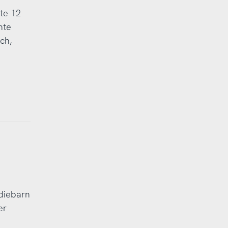
te 12
nte
ch,
adiebarn
er