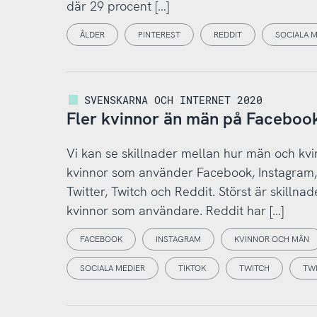
där 29 procent […]
ÅLDER
PINTEREST
REDDIT
SOCIALA M
SVENSKARNA OCH INTERNET 2020
Fler kvinnor än män på Facebook
Vi kan se skillnader mellan hur män och kvi
kvinnor som använder Facebook, Instagram, 
Twitter, Twitch och Reddit. Störst är skillna
kvinnor som användare. Reddit har […]
FACEBOOK
INSTAGRAM
KVINNOR OCH MÄN
SOCIALA MEDIER
TIKTOK
TWITCH
TW