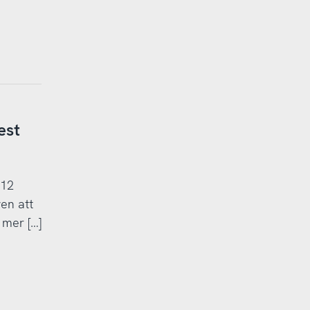
est
 12
en att
 mer […]