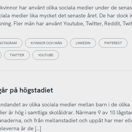
 kvinnor har använt olika sociala medier under de senas
ala medier lika mycket det senaste året. De har dock i
ckning. Fler män har använt Youtube, Twitter, Reddit, Twit
NSTAGRAM
KVINNOR OCH MÄN
LINKEDIN
PINTEREST
TWITTER
YOUTUBE
år på högstadiet
ndandet av olika sociala medier mellan barn i de olika
er är hög i samtliga skolåldrar. Närmare 9 av 10 lågst
naderna, och från mellanstadiet och uppåt har mer ell
leverna är de […]