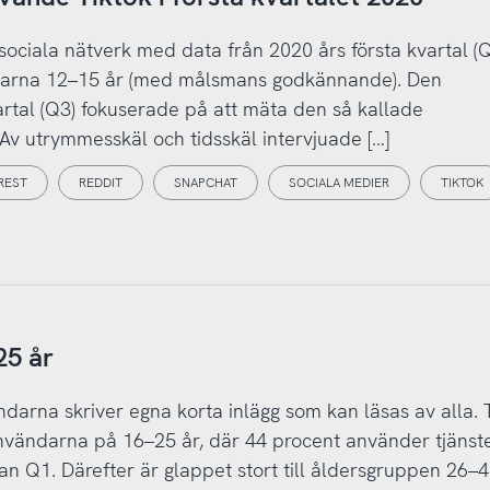
 sociala nätverk med data från 2020 års första kvartal (
ldrarna 12–15 år (med målsmans godkännande). Den
rtal (Q3) fokuserade på att mäta den så kallade
. Av utrymmesskäl och tidsskäl intervjuade […]
REST
REDDIT
SNAPCHAT
SOCIALA MEDIER
TIKTOK
25 år
darna skriver egna korta inlägg som kan läsas av alla. 
användarna på 16–25 år, där 44 procent använder tjänste
n Q1. Därefter är glappet stort till åldersgruppen 26–4