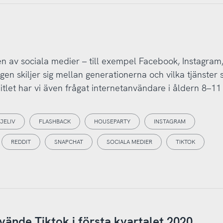
en av sociala medier – till exempel Facebook, Instagram,
en skiljer sig mellan generationerna och vilka tjänster 
pitlet har vi även frågat internetanvändare i åldern 8–11 
JELIV
FLASHBACK
HOUSEPARTY
INSTAGRAM
REDDIT
SNAPCHAT
SOCIALA MEDIER
TIKTOK
vände Tiktok i första kvartalet 2020