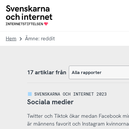
Till
Till
navigation
innehåll
To
startpage
Hem
Ämne: reddit
17 artiklar från
SVENSKARNA OCH INTERNET 2023
Sociala medier
Twitter och Tiktok ökar medan Facebook mi
är männens favorit och Instagram kvinnor