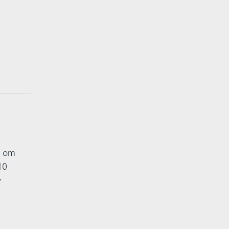
r om
10
v