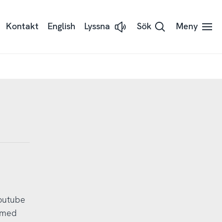
Kontakt
English
Lyssna
Sök
Meny
Lyssna
på
sidans
text
med
Readspeaker
outube
 med