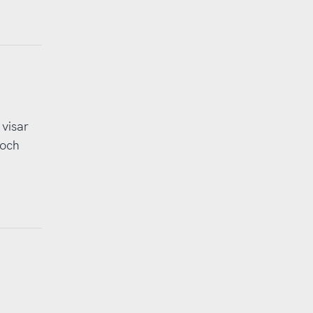
 visar
 och
h