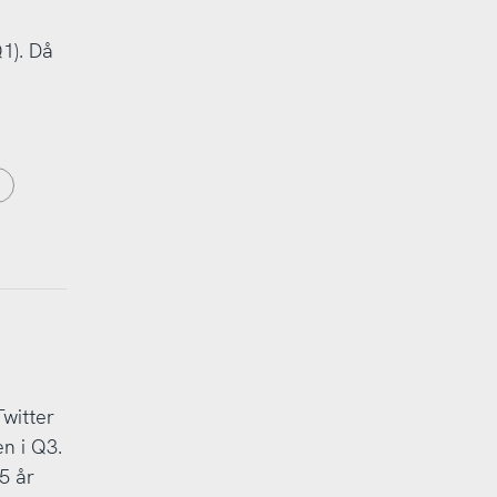
Q1). Då
Twitter
n i Q3.
5 år