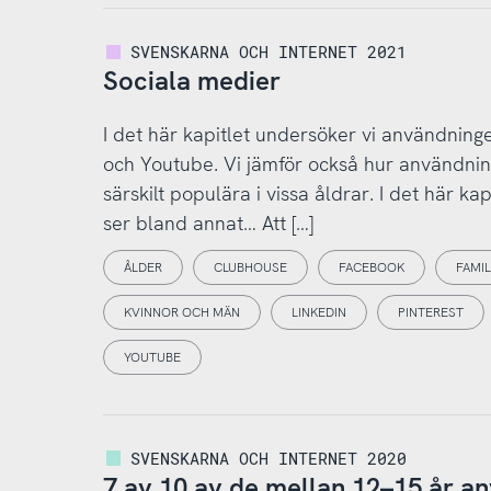
SVENSKARNA OCH INTERNET 2021
Sociala medier
I det här kapitlet undersöker vi användning
och Youtube. Vi jämför också hur användning
särskilt populära i vissa åldrar. I det här ka
ser bland annat… Att […]
ÅLDER
CLUBHOUSE
FACEBOOK
FAMIL
KVINNOR OCH MÄN
LINKEDIN
PINTEREST
YOUTUBE
SVENSKARNA OCH INTERNET 2020
7 av 10 av de mellan 12–15 år an