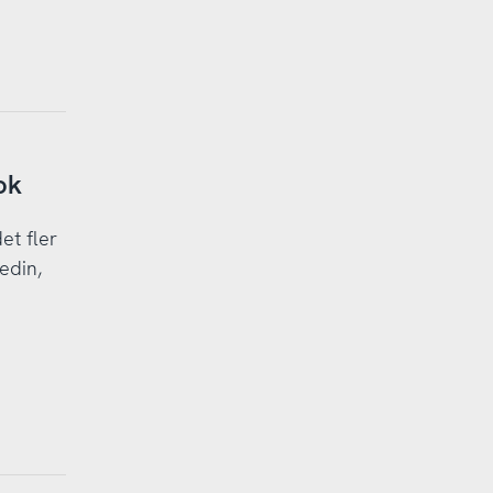
ok
et fler
edin,
n