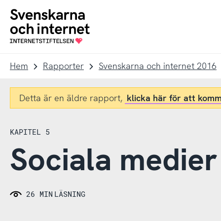
Till
Till
navigation
innehåll
To
startpage
Hem
Rapporter
Svenskarna och internet 2016
Detta är en äldre rapport,
klicka här för att komm
KAPITEL 5
Sociala medier
26 MIN
LÄSNING