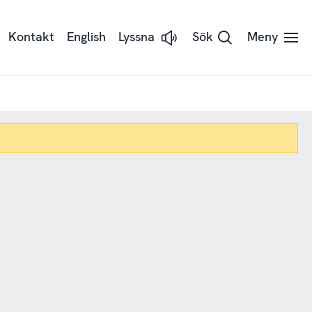
Kontakt
English
Lyssna
Sök
Meny
Lyssna
på
sidans
text
med
Readspeaker