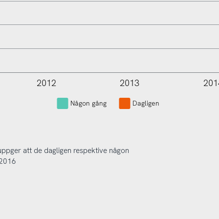
2012
2013
201
L
Någon gång
Dagligen
uppger att de dagligen respektive någon
-2016