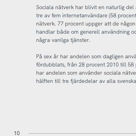
Sociala nätverk har blivit en naturlig de
tre av fem internetanvändare (58 procen
nätverk. 77 procent uppger att de någon 
handlar både om generell användning oc
några vanliga tjänster.
På sex år har andelen som dagligen anv
fördubblats, från 28 procent 2010 till 5
har andelen som använder sociala nätve
hälften till tre fjärdedelar av alla svens
11
-2
-1
10