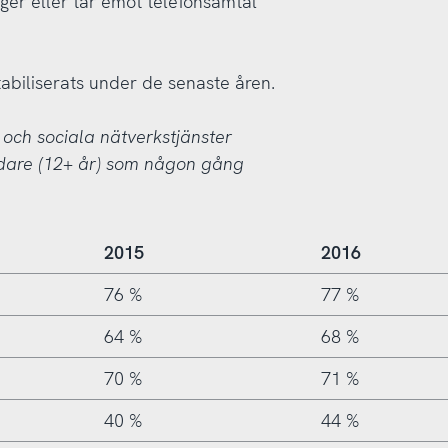
ger eller tar emot telefonsamtal
biliserats under de senaste åren.
 och sociala nätverkstjänster
ndare (12+ år) som någon gång
2015
2016
76 %
77 %
64 %
68 %
70 %
71 %
40 %
44 %