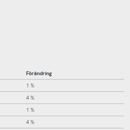
Förändring
1 %
4 %
1 %
4 %