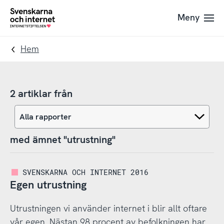
Till
Till
Meny
navigation
innehåll
To
startpage
Hem
2 artiklar från
med ämnet "utrustning"
SVENSKARNA OCH INTERNET 2016
Egen utrustning
Utrustningen vi använder internet i blir allt oftare
vår egen. Nästan 98 procent av befolkningen har