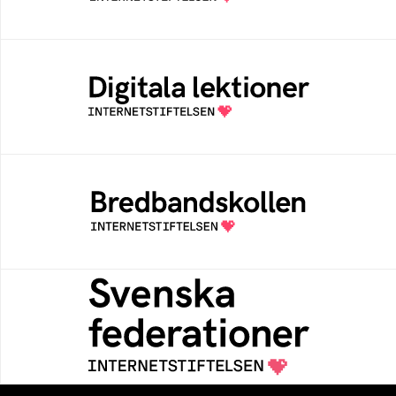
Digitala lektioner
Öppen digital lärresurs med färdiga lektioner
för alla stadier i grundskolan
Bredbandskollen
Bredbandskollen är ett oberoende
konsumentverktyg som drivs av
Internetstiftelsen
Svenska federationer
Grunden för medlemskap i en sektors- eller
kontextspecifik federation