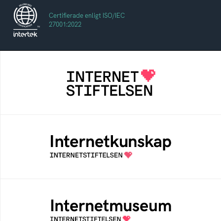
Certifierade enligt ISO/IEC
27001:2022
Internetstiftelsen
Internetstiftelsen verkar för ett internet som
bidrar positivt till människan och samhället
Internetkunskap
Samlad kunskap som hjälper dig att bli en
säker och medveten internetanvändare
Internetmuseum
Ett digitalt museum som byggts, och kureras
av Internetstiftelsen