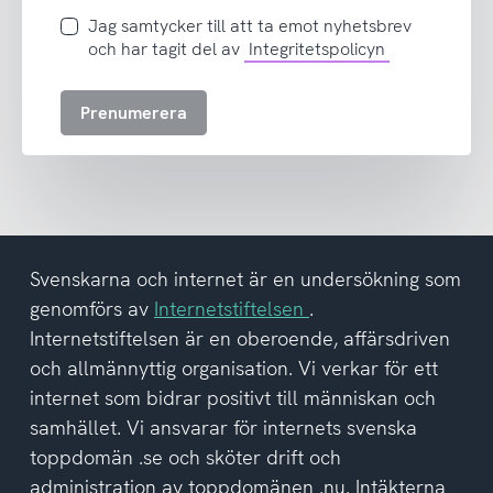
postadress
Jag
Jag samtycker till att ta emot nyhetsbrev
samtycker
och har tagit del av
Integritetspolicyn
till
att
Prenumerera
ta
emot
nyhetsbrev
och
har
tagit
del
Svenskarna och internet är en undersökning som
av
genomförs av
Internetstiftelsen
.
integritetspolicyn
Internetstiftelsen är en oberoende, affärsdriven
och allmännyttig organisation. Vi verkar för ett
internet som bidrar positivt till människan och
samhället. Vi ansvarar för internets svenska
toppdomän .se och sköter drift och
administration av toppdomänen .nu. Intäkterna