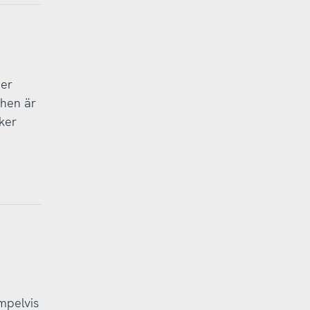
der
chen är
ker
mpelvis