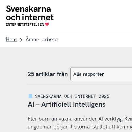
Till
Till
navigation
innehåll
To
startpage
Hem
Ämne: arbete
25 artiklar från
SVENSKARNA OCH INTERNET 2025
AI – Artificiell intelligens
Fler barn än vuxna använder AI-verktyg. Kv
ungdomar börjar flickorna istället att kom