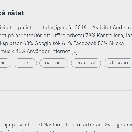
på nätet
viteter på internet dagligen, år 2018. Aktivitet Andel d
et på arbetet (för att utföra arbete) 78% Kontrollera, läs
erksplatser 63% Google sök 61% Facebook 53% Skicka
musik 45% Använder internet […]
ING
E-POST
FACEBOOK
INSTAGRAM
NÄTHANDEL
 hjälp av internet Nästan alla som arbetar i Sverige an