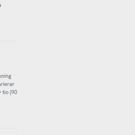
å
kning
rierar
tio (90