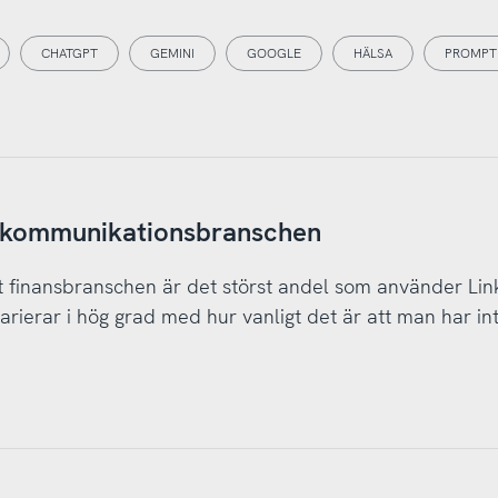
CHATGPT
GEMINI
GOOGLE
HÄLSA
PROMPT
ch kommunikationsbranschen
 finansbranschen är det störst andel som använder Lin
erar i hög grad med hur vanligt det är att man har in