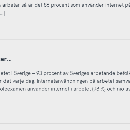
som arbetar så är det 86 procent som använder internet p
…]
far…
tet i Sverige – 93 procent av Sveriges arbetande befol
r det varje dag. Internetanvändningen på arbetet samva
leexamen använder internet i arbetet (98 %) och nio av 