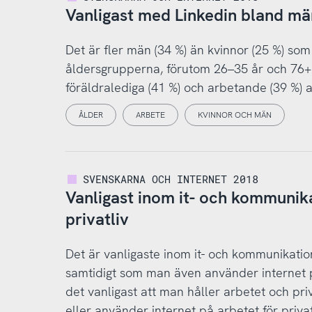
Vanligast med Linkedin bland män
Det är fler män (34 %) än kvinnor (25 %) som
åldersgrupperna, förutom 26–35 år och 76+ å
föräldralediga (41 %) och arbetande (39 %) 
ÅLDER
ARBETE
KVINNOR OCH MÄN
SVENSKARNA OCH INTERNET 2018
Vanligast inom it- och kommunik
privatliv
Det är vanligaste inom it- och kommunikatio
samtidigt som man även använder internet p
det vanligast att man håller arbetet och priv
eller använder internet på arbetet för priva