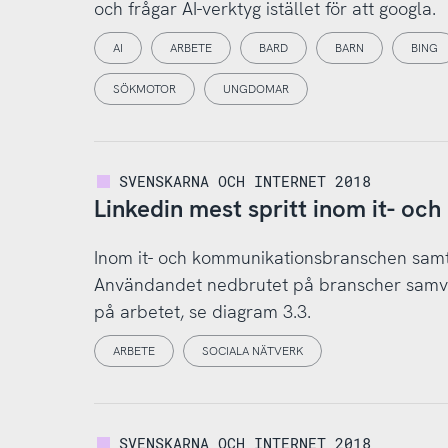
och frågar AI-verktyg istället för att googla.
AI
ARBETE
BARD
BARN
BING
SÖKMOTOR
UNGDOMAR
SVENSKARNA OCH INTERNET 2018
Linkedin mest spritt inom it- o
Inom it- och kommunikationsbranschen samt
Användandet nedbrutet på branscher samvari
på arbetet, se diagram 3.3.
ARBETE
SOCIALA NÄTVERK
SVENSKARNA OCH INTERNET 2018