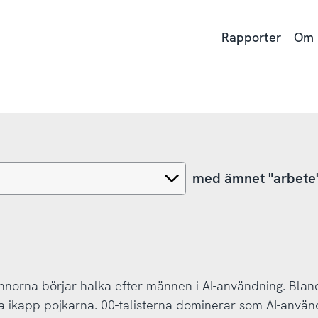
Rapporter
Om
med ämnet "arbete
innorna börjar halka efter männen i AI-användning. Blan
ma ikapp pojkarna. 00-talisterna dominerar som AI-använ