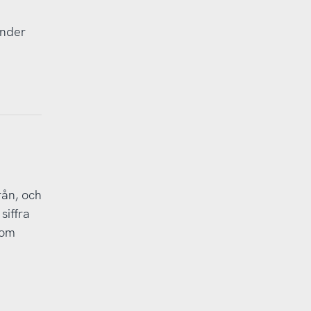
under
rån, och
siffra
som