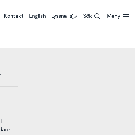
Kontakt
English
Lyssna
Sök
Meny
Lyssna
på
sidans
text
med
Readspeaker
"
d
dare