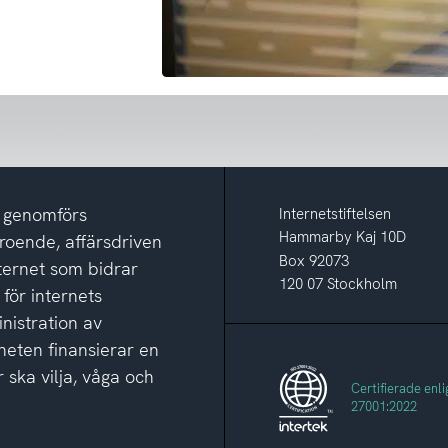
m genomförs
Internetstiftelsen
Hammarby Kaj 10D
eroende, affärsdriven
Box 92073
nternet som bidrar
120 07 Stockholm
 för internets
nistration av
eten finansierar en
 ska vilja, våga och
Certifierade enli
27001:2022