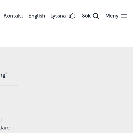
Kontakt
English
Lyssna
Sök
Meny
Lyssna
på
sidans
text
med
Readspeaker
ng"
d
dare