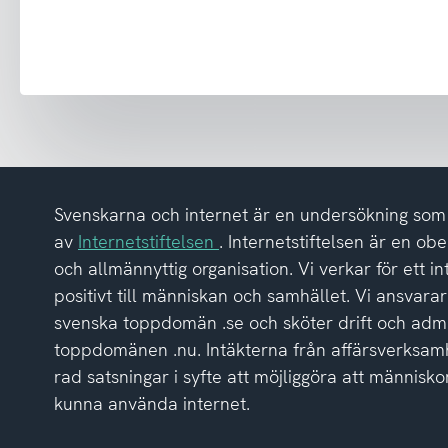
emot
nyhetsbrev
och
har
tagit
del
av
integritetspolicyn
Svenskarna och internet är en undersökning so
av
Internetstiftelsen
. Internetstiftelsen är en ob
och allmännyttig organisation. Vi verkar för ett i
positivt till människan och samhället. Vi ansvarar
svenska toppdomän .se och sköter drift och admi
toppdomänen .nu. Intäkterna från affärsverksamh
rad satsningar i syfte att möjliggöra att människor
kunna använda internet.