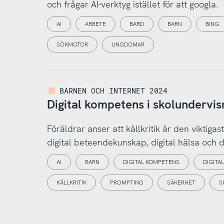
och frågar AI-verktyg istället för att googla.
AI
ARBETE
BARD
BARN
BING
SÖKMOTOR
UNGDOMAR
BARNEN OCH INTERNET 2024
Digital kompetens i skolundervis
Föräldrar anser att källkritik är den viktig
digital beteendekunskap, digital hälsa och 
AI
BARN
DIGITAL KOMPETENS
DIGITA
KÄLLKRITIK
PROMPTING
SÄKERHET
S