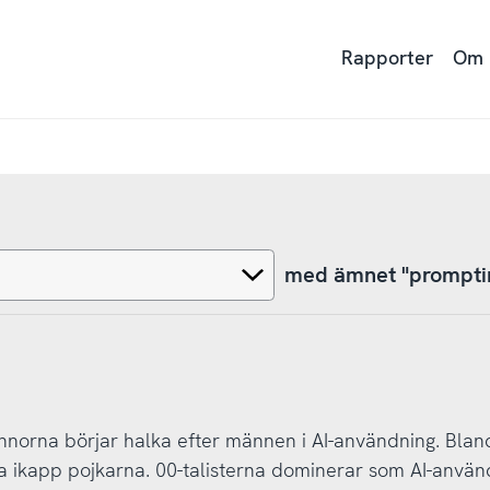
Rapporter
Om
med ämnet "prompti
innorna börjar halka efter männen i AI-användning. Blan
ma ikapp pojkarna. 00-talisterna dominerar som AI-använ