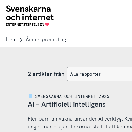
Till
Till
navigation
innehåll
To
startpage
Hem
Ämne: prompting
2 artiklar från
SVENSKARNA OCH INTERNET 2025
AI – Artificiell intelligens
Fler barn än vuxna använder AI-verktyg. Kv
ungdomar börjar flickorna istället att kom