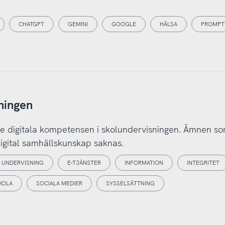
CHATGPT
GEMINI
GOOGLE
HÄLSA
PROMPT
ningen
aste digitala kompetensen i skolundervisningen. Ämnen s
digital samhällskunskap saknas.
L UNDERVISNING
E-TJÄNSTER
INFORMATION
INTEGRITET
KOLA
SOCIALA MEDIER
SYSSELSÄTTNING