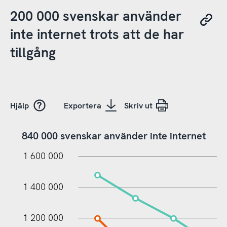
200 000 svenskar använder
inte internet trots att de har
tillgång
Hjälp
Exportera
Skriv ut
840 000 svenskar använder inte internet
000
000
000
1 600 000
1 400 000
1 200 000