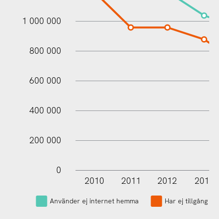
1 000 000
1 000 000
800 000
600 000
400 000
200 000
0
2010
2011
2012
2013
L
Använder ej internet hemma
Har ej tillgång ti