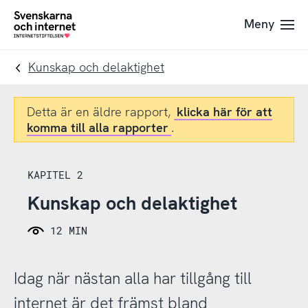
Till
Till
Meny
navigation
innehåll
To
startpage
Kunskap och delaktighet
Detta är en äldre rapport,
klicka här för att
komma till alla rapporter
.
KAPITEL 2
Kunskap och delaktighet
12 MIN
Idag när nästan alla har tillgång till
internet är det främst bland