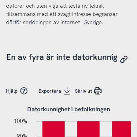
datorer och liten vilja att testa ny teknik
tillsammans med ett svagt intresse begränsar
därför spridningen av internet i Sverige.
En av fyra är inte datorkunnig
Hjälp
Exportera
Skriv ut
Datorkunnighet i befolkningen
10%
20%
10%
100%
90%