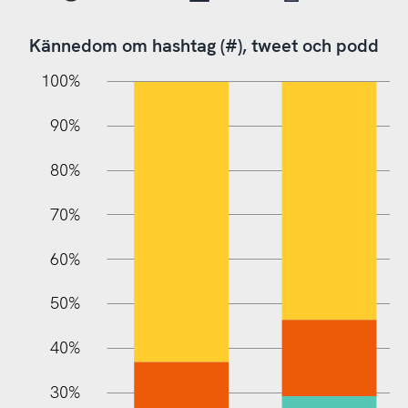
Kännedom om hashtag (#), tweet och podd
10%
20%
10%
100%
90%
80%
70%
60%
10%
50%
40%
30%