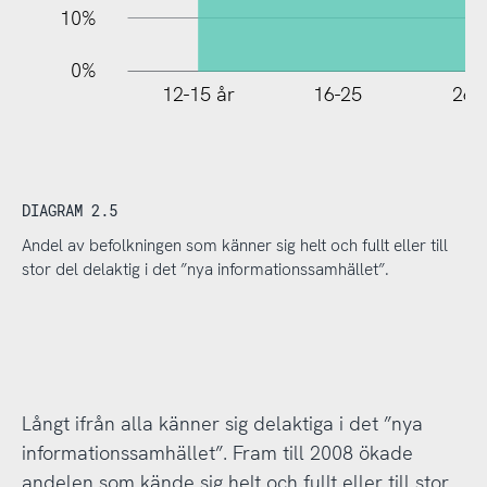
10%
0%
12-15 år
16-25
26-
DIAGRAM 2.5
Andel av befolkningen som känner sig helt och fullt eller till
stor del delaktig i det ”nya informationssamhället”.
Långt ifrån alla känner sig delaktiga i det ”nya
informationssamhället”. Fram till 2008 ökade
andelen som kände sig helt och fullt eller till stor