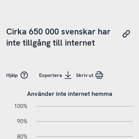
Cirka 650 000 svenskar har
inte tillgång till internet
Hjälp
Exportera
Skriv ut
Använder inte internet hemma
10%
10%
20%
100%
90%
80%