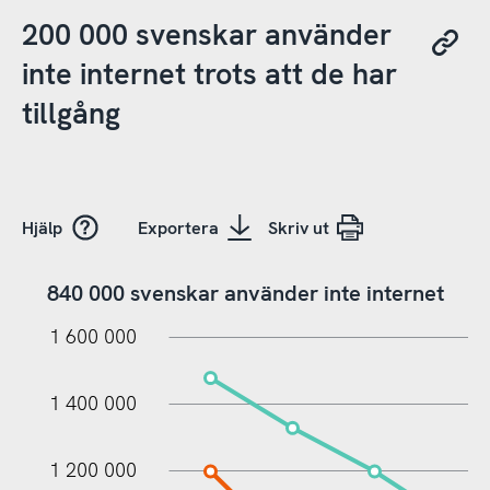
200 000 svenskar använder
inte internet trots att de har
tillgång
Hjälp
Exportera
Skriv ut
840 000 svenskar använder inte internet
000
000
000
1 600 000
1 400 000
1 200 000