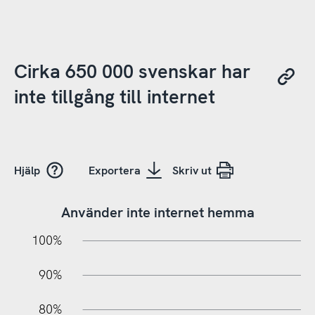
Cirka 650 000 svenskar har
inte tillgång till internet
Hjälp
Exportera
Skriv ut
Använder inte internet hemma
10%
10%
20%
100%
90%
80%