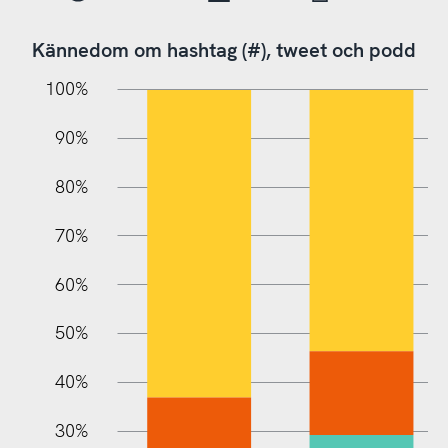
Kännedom om hashtag (#), tweet och podd
10%
10%
20%
100%
90%
80%
70%
60%
100%
50%
40%
30%