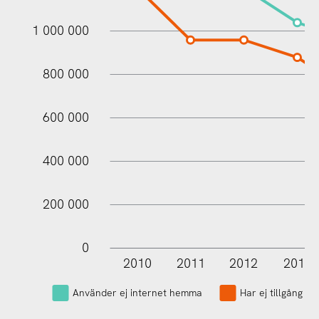
1 000 000
1 000 000
800 000
600 000
400 000
200 000
0
2010
2011
2012
2013
L
Använder ej internet hemma
Har ej tillgång ti