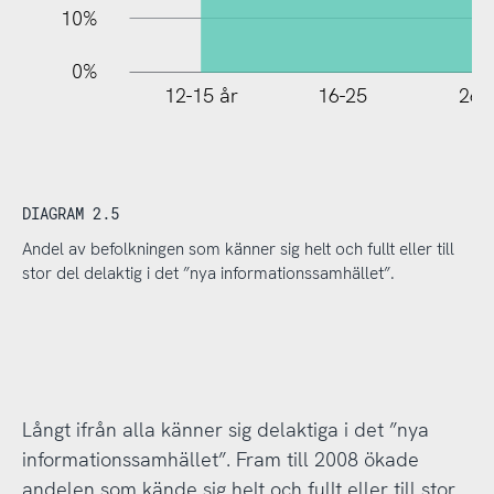
10%
0%
12-15 år
16-25
26-
DIAGRAM 2.5
Andel av befolkningen som känner sig helt och fullt eller till
stor del delaktig i det ”nya informationssamhället”.
Långt ifrån alla känner sig delaktiga i det ”nya
informationssamhället”. Fram till 2008 ökade
andelen som kände sig helt och fullt eller till stor