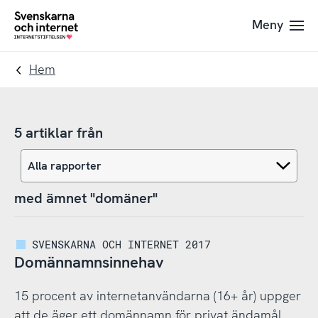
Till
Till
Meny
navigation
innehåll
To
startpage
Hem
5 artiklar från
med ämnet "domäner"
SVENSKARNA OCH INTERNET 2017
Domännamnsinnehav
15 procent av internetanvändarna (16+ år) uppger
att de äger ett domännamn för privat ändamål.