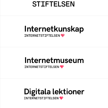
bidrar positivt till människan och samhället
Internetkunskap
Samlad kunskap som hjälper dig att bli en
säker och medveten internetanvändare
Internetmuseum
Ett digitalt museum som byggts, och kureras
av Internetstiftelsen
Digitala lektioner
Öppen digital lärresurs med färdiga lektioner
för alla stadier i grundskolan