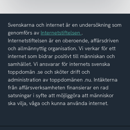
och
har
tagit
del
Svenskarna och internet är en undersökning som
av
genomförs av
Internetstiftelsen
.
integritetspolicyn
Internetstiftelsen är en oberoende, affärsdriven
och allmännyttig organisation. Vi verkar för ett
internet som bidrar positivt till människan och
samhället. Vi ansvarar för internets svenska
toppdomän .se och sköter drift och
administration av toppdomänen .nu. Intäkterna
från affärsverksamheten finansierar en rad
satsningar i syfte att möjliggöra att människor
ska vilja, våga och kunna använda internet.