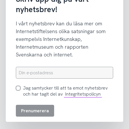
nyhetsbrev!
I vårt nyhetsbrev kan du läsa mer om
Internetstiftelsens olika satsningar som
exempelvis Internetkunskap,
Internetmuseum och rapporten
Svenskarna och internet.
Din
e-
postadress
Jag
Jag samtycker till att ta emot nyhetsbrev
samtycker
och har tagit del av
Integritetspolicyn
till
att
Prenumerera
ta
emot
nyhetsbrev