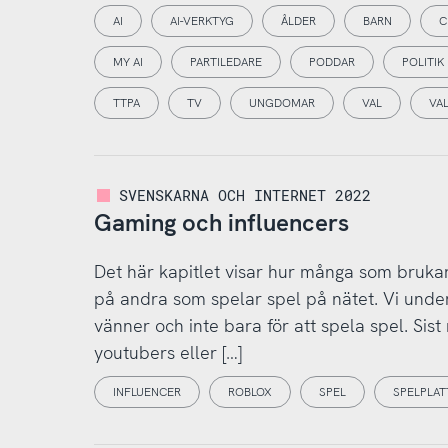
AI
AI-VERKTYG
ÅLDER
BARN
C
MY AI
PARTILEDARE
PODDAR
POLITIK
TTPA
TV
UNGDOMAR
VAL
VA
SVENSKARNA OCH INTERNET 2022
Gaming och influencers
Det här kapitlet visar hur många som brukar
på andra som spelar spel på nätet. Vi unde
vänner och inte bara för att spela spel. Sist 
youtubers eller […]
INFLUENCER
ROBLOX
SPEL
SPELPLA