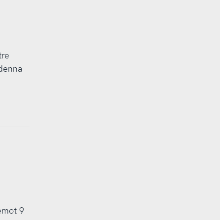
tre
 denna
pemot 9