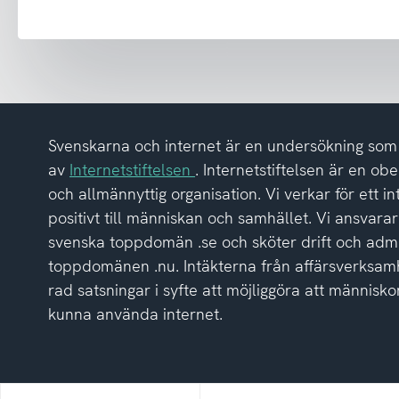
har
tagit
del
av
integritetspolicyn
Svenskarna och internet är en undersökning so
av
Internetstiftelsen
. Internetstiftelsen är en ob
och allmännyttig organisation. Vi verkar för ett i
positivt till människan och samhället. Vi ansvarar
svenska toppdomän .se och sköter drift och admi
toppdomänen .nu. Intäkterna från affärsverksamh
rad satsningar i syfte att möjliggöra att människor
kunna använda internet.