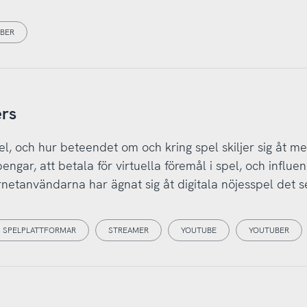
BER
ers
spel, och hur beteendet om och kring spel skiljer sig åt me
gar, att betala för virtuella föremål i spel, och influen
rnetanvändarna har ägnat sig åt digitala nöjesspel det 
SPELPLATTFORMAR
STREAMER
YOUTUBE
YOUTUBER