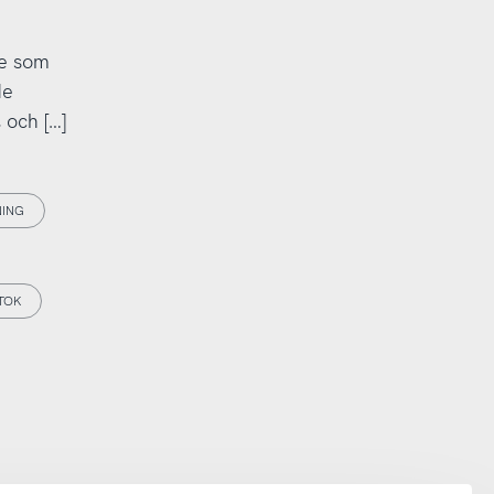
le som
de
 och […]
NING
TOK