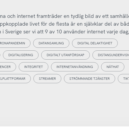
a och internet framträder en tydlig bild av ett samhäl
 uppkopplade livet för de flesta är en självklar del av bå
 i Sverige ser vi att 9 av 10 använder internet varje dag,
RONAPANDEMIN
DATAINSAMLING
DIGITAL DELAKTIGHET
DIGITALISERING
DIGITALT UTANFÖRSKAP
DISTANSUNDERVIS
UENCER
INTEGRITET
INTERNETANVÄNDNING
NÄTHAT
ELPLATTFORMAR
STREAMER
STRÖMMANDE TJÄNSTER
TIK