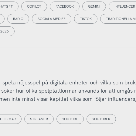
HATGPT
COPILOT
FACEBOOK
GEMINI
INFLUENCER
RADIO
SOCIALA MEDIER
TIKTOK
TRADITIONELLA M
L2026
 spela nöjesspel på digitala enheter och vilka som bruka
rsöker hur olika spelplattformar används för att umgås
men inte minst visar kapitlet vilka som följer influencers
TTFORMAR
STREAMER
YOUTUBE
YOUTUBER