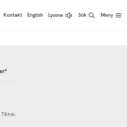
Kontakt
English
Lyssna
Sök
Meny
Lyssna
på
sidans
text
med
Readspeaker
er"
 Tiktok.