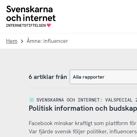
Till
Till
navigation
innehåll
To
startpage
Hem
Ämne: influencer
6 artiklar från
SVENSKARNA OCH INTERNET: VALSPECIAL 
Politisk information och budskap
Facebook minskar kraftigt som plattform för p
Var fjärde svensk följer politiker, influencer