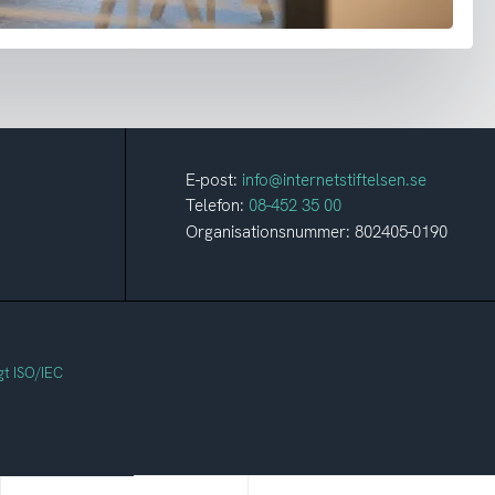
E-post:
info@internetstiftelsen.se
Telefon:
08-452 35 00
Organisationsnummer: 802405-0190
gt ISO/IEC
Svenska