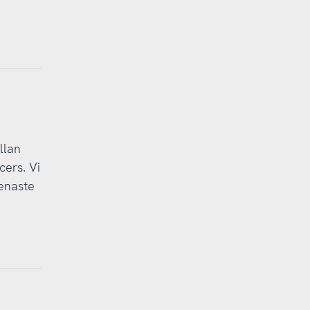
llan
cers. Vi
senaste