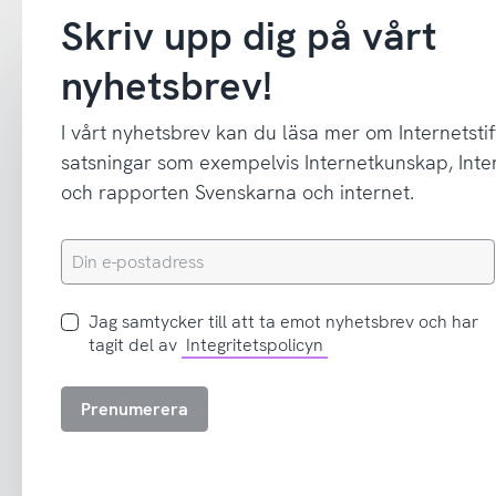
Skriv upp dig på vårt
nyhetsbrev!
I vårt nyhetsbrev kan du läsa mer om Internetstif
satsningar som exempelvis Internetkunskap, In
och rapporten Svenskarna och internet.
Din
e-
postadress
Jag
Jag samtycker till att ta emot nyhetsbrev och har
samtycker
tagit del av
Integritetspolicyn
till
att
Prenumerera
ta
emot
nyhetsbrev
och