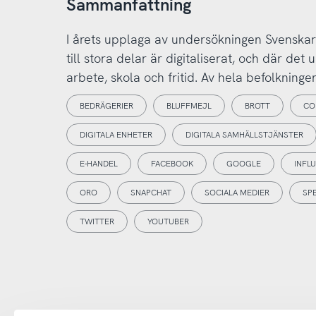
Sammanfattning
I årets upplaga av undersökningen Svenskarn
till stora delar är digitaliserat, och där det
arbete, skola och fritid. Av hela befolkningen
BEDRÄGERIER
BLUFFMEJL
BROTT
CO
DIGITALA ENHETER
DIGITALA SAMHÄLLSTJÄNSTER
E-HANDEL
FACEBOOK
GOOGLE
INFL
ORO
SNAPCHAT
SOCIALA MEDIER
SP
TWITTER
YOUTUBER