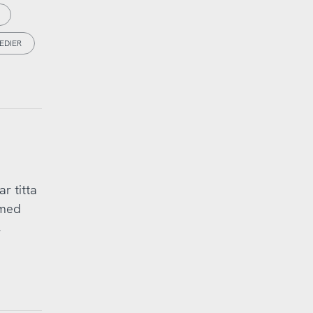
EDIER
r titta
 med
,