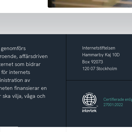
m genomförs
Internetstiftelsen
Hammarby Kaj 10D
eroende, affärsdriven
Box 92073
nternet som bidrar
120 07 Stockholm
 för internets
nistration av
eten finansierar en
 ska vilja, våga och
Certifierade enli
27001:2022