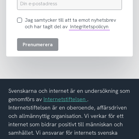
Din
e-
postadress
Jag
Jag samtycker till att ta emot nyhetsbrev
samtycker
och har tagit del av
Integritetspolicyn
till
att
Prenumerera
ta
emot
nyhetsbrev
och
har
tagit
del
Svenskarna och internet är en undersökning som
av
genomförs av
Internetstiftelsen
.
integritetspolicyn
Internetstiftelsen är en oberoende, affärsdriven
och allmännyttig organisation. Vi verkar för ett
internet som bidrar positivt till människan och
samhället. Vi ansvarar för internets svenska