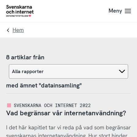
Till
Till
Meny
navigation
innehåll
To
startpage
Hem
8 artiklar från
med ämnet "datainsamling"
SVENSKARNA OCH INTERNET 2022
Vad begränsar vår internetanvändning?
I det här kapitlet tar vi reda på vad som begränsar
svenskarnas internetanvändning. Hur stort hinder