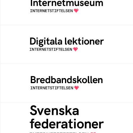
Ett digitalt museum som byggts, och kureras
av Internetstiftelsen
Digitala lektioner
Öppen digital lärresurs med färdiga lektioner
för alla stadier i grundskolan
Bredbandskollen
Bredbandskollen är ett oberoende
konsumentverktyg som drivs av
Internetstiftelsen
Svenska federationer
Grunden för medlemskap i en sektors- eller
kontextspecifik federation