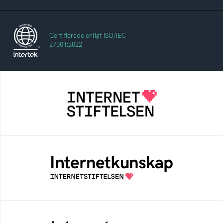
Certifierade enligt ISO/IEC
27001:2022
Internetstiftelsen
Internetstiftelsen verkar för ett internet som
bidrar positivt till människan och samhället
Internetkunskap
Samlad kunskap som hjälper dig att bli en
säker och medveten internetanvändare
Internetmuseum