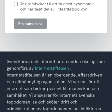
Jag
Jag samtycker till att ta emot nyhetsbrev
samtycker
och har tagit del av
Integritetspolicyn
till
att
Prenumerera
ta
emot
nyhetsbrev
och
har
tagit
del
Svenskarna och internet är en undersökning som
av
genomförs av
Internetstiftelsen
.
integritetspolicyn
Internetstiftelsen är en oberoende, affärsdriven
och allmännyttig organisation. Vi verkar för ett
internet som bidrar positivt till människan och
samhället. Vi ansvarar för internets svenska
toppdomän .se och sköter drift och
administration av toppdomänen .nu. Intäkterna