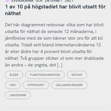
SVENSKARNA OCH INTERNET 2021
1 av 10 på högstadiet har blivit utsatt för
näthat
Det här diagrammet redovisar vilka som har blivit
utsatta för näthat de senaste 12 månaderna, i
jämförelse med de som känner stor oro för att bli
utsatta. Totalt sett bland internetanvändarna 12
år eller äldre har 4 procent blivit utsatta för
näthat. Två grupper sticker ut som mer drabbade
än andra – de yngsta, det […]
ÅLDER
FUNKTIONSVARIATION
NÄTHAT
ORO
OTRYGGHET
SÄLLANANVÄNDARE
UNGDOMAR