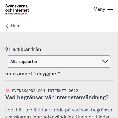
Till
Till
Meny
navigation
innehåll
To
startpage
Hem
21 artiklar från
med ämnet "otrygghet"
SVENSKARNA OCH INTERNET 2022
Vad begränsar vår internetanvändning?
I det här kapitlet tar vi reda på vad som begränsar
svenskarnas internetanvändning. Hur stort hinder