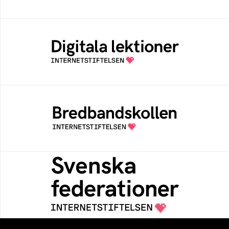
Digitala lektioner
Öppen digital lärresurs med färdiga lektioner
för alla stadier i grundskolan
Bredbandskollen
Bredbandskollen är ett oberoende
konsumentverktyg som drivs av
Internetstiftelsen
Svenska federationer
Grunden för medlemskap i en sektors- eller
kontextspecifik federation