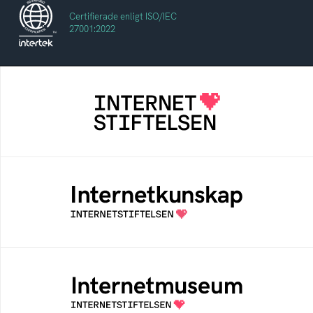
Certifierade enligt ISO/IEC
27001:2022
Internetstiftelsen
Internetstiftelsen verkar för ett internet som
bidrar positivt till människan och samhället
Internetkunskap
Samlad kunskap som hjälper dig att bli en
säker och medveten internetanvändare
Internetmuseum
Ett digitalt museum som byggts, och kureras
av Internetstiftelsen