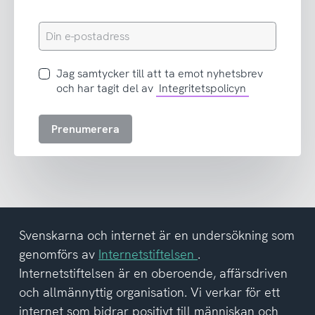
Din
e-
postadress
Jag
Jag samtycker till att ta emot nyhetsbrev
samtycker
och har tagit del av
Integritetspolicyn
till
att
Prenumerera
ta
emot
nyhetsbrev
och
har
tagit
del
Svenskarna och internet är en undersökning som
av
genomförs av
Internetstiftelsen
.
integritetspolicyn
Internetstiftelsen är en oberoende, affärsdriven
och allmännyttig organisation. Vi verkar för ett
internet som bidrar positivt till människan och