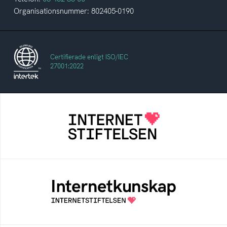
Organisationsnummer: 802405-0190
Certifierade enligt ISO/IEC
27001:2022
Internetstiftelsen
Internetstiftelsen verkar för ett internet som
bidrar positivt till människan och samhället
Internetkunskap
Samlad kunskap som hjälper dig att bli en
säker och medveten internetanvändare