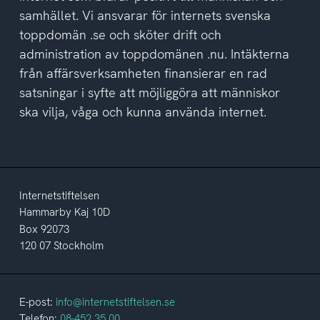
samhället. Vi ansvarar för internets svenska
toppdomän .se och sköter drift och
administration av toppdomänen .nu. Intäkterna
från affärsverksamheten finansierar en rad
satsningar i syfte att möjliggöra att människor
ska vilja, våga och kunna använda internet.
Internetstiftelsen
Hammarby Kaj 10D
Box 92073
120 07 Stockholm
E-post:
info@internetstiftelsen.se
Telefon:
08-452 35 00