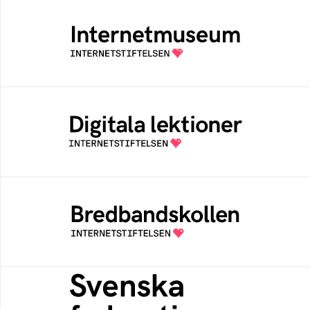
Internetmuseum
Ett digitalt museum som byggts, och kureras
av Internetstiftelsen
Digitala lektioner
Öppen digital lärresurs med färdiga lektioner
för alla stadier i grundskolan
Bredbandskollen
Bredbandskollen är ett oberoende
konsumentverktyg som drivs av
Internetstiftelsen
Svenska federationer
Grunden för medlemskap i en sektors- eller