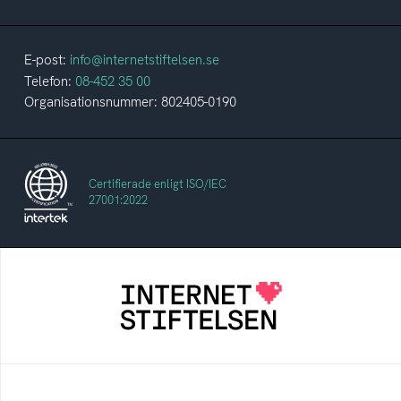
E-post:
info@internetstiftelsen.se
Telefon:
08-452 35 00
Organisationsnummer: 802405-0190
Certifierade enligt ISO/IEC
27001:2022
Internetstiftelsen
Internetstiftelsen verkar för ett internet som
bidrar positivt till människan och samhället
Internetkunskap