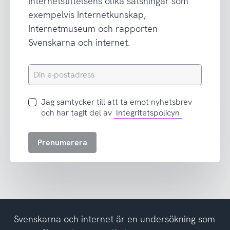
Internetstiftelsens olika satsningar som
exempelvis Internetkunskap,
Internetmuseum och rapporten
Svenskarna och internet.
Din
e-
postadress
Jag
Jag samtycker till att ta emot nyhetsbrev
samtycker
och har tagit del av
Integritetspolicyn
till
att
Prenumerera
ta
emot
nyhetsbrev
och
har
tagit
del
Svenskarna och internet är en undersökning som
av