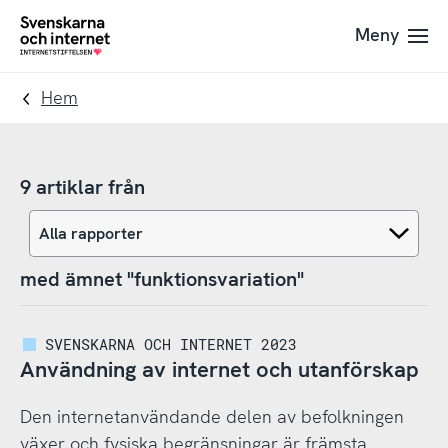
Till
Till
Meny
navigation
innehåll
To
startpage
Hem
9 artiklar från
med ämnet "funktionsvariation"
SVENSKARNA OCH INTERNET 2023
Användning av internet och utanförskap
Den internetanvändande delen av befolkningen
växer och fysiska begränsningar är främsta