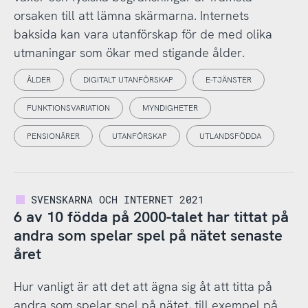
orsaken till att lämna skärmarna. Internets
baksida kan vara utanförskap för de med olika
utmaningar som ökar med stigande ålder.
ÅLDER
DIGITALT UTANFÖRSKAP
E-TJÄNSTER
FUNKTIONSVARIATION
MYNDIGHETER
PENSIONÄRER
UTANFÖRSKAP
UTLANDSFÖDDA
SVENSKARNA OCH INTERNET 2021
6 av 10 födda på 2000-talet har tittat på
andra som spelar spel på nätet senaste
året
Hur vanligt är att det att ägna sig åt att titta på
andra som spelar spel på nätet, till exempel på