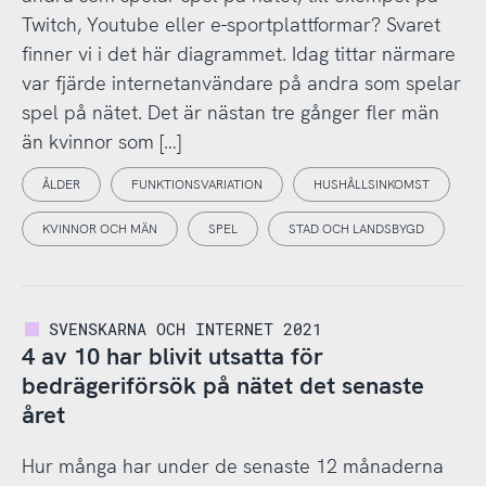
Twitch, Youtube eller e-sportplattformar? Svaret
finner vi i det här diagrammet. Idag tittar närmare
var fjärde internetanvändare på andra som spelar
spel på nätet. Det är nästan tre gånger fler män
än kvinnor som […]
ÅLDER
FUNKTIONSVARIATION
HUSHÅLLSINKOMST
KVINNOR OCH MÄN
SPEL
STAD OCH LANDSBYGD
SVENSKARNA OCH INTERNET 2021
4 av 10 har blivit utsatta för
bedrägeriförsök på nätet det senaste
året
Hur många har under de senaste 12 månaderna