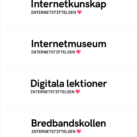
Samlad kunskap som hjälper dig att bli en
säker och medveten internetanvändare
Internetmuseum
Ett digitalt museum som byggts, och kureras
av Internetstiftelsen
Digitala lektioner
Öppen digital lärresurs med färdiga lektioner
för alla stadier i grundskolan
Bredbandskollen
Bredbandskollen är ett oberoende
konsumentverktyg som drivs av
Internetstiftelsen