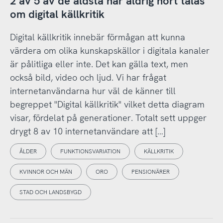
2 av 5 av de äldsta har aldrig hört talas
om digital källkritik
Digital källkritik innebär förmågan att kunna
värdera om olika kunskapskällor i digitala kanaler
är pålitliga eller inte. Det kan gälla text, men
också bild, video och ljud. Vi har frågat
internetanvändarna hur väl de känner till
begreppet "Digital källkritik" vilket detta diagram
visar, fördelat på generationer. Totalt sett uppger
drygt 8 av 10 internetanvändare att […]
ÅLDER
FUNKTIONSVARIATION
KÄLLKRITIK
KVINNOR OCH MÄN
ORO
PENSIONÄRER
STAD OCH LANDSBYGD