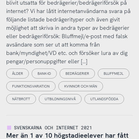
blivit utsatta för bedrägerier/bedrägeriförsök på
internet? Vi har låtit internetanvändarna svara på
följande listade bedrägerityper och även givit
möjlighet att skriva in andra typer av bedrägerier
eller bedrägeriförsök: Bluffmejl/e-post med falsk
avsändare som ser ut att komma från
bank/myndighet/VD etc. och försöker lura av dig
pengar/personuppgifter eller […]
ÅLDER
BANK-ID
BEDRÄGERIER
BLUFFMEJL
FUNKTIONSVARIATION
KVINNOR OCH MÄN
NÄTBROTT
UTBILDNINGSNIVÅ
UTLANDSFÖDDA
SVENSKARNA OCH INTERNET 2021
Mer än 1 av 10 högstadieelever har fått