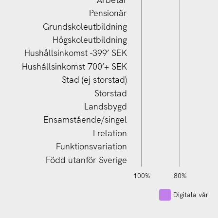
Pensionär
Grundskoleutbildning
Högskoleutbildning
Hushållsinkomst 700’+ SEK
Hushållsinkomst -399’ SEK
Hushållsinkomst 700’+ SEK
Stad (ej storstad)
Storstad
Landsbygd
Ensamstående/singel
I relation
Funktionsvariation
Född utanför Sverige
120%
140%
-40%
-20%
100%
80%
6
Digitala vårdjo