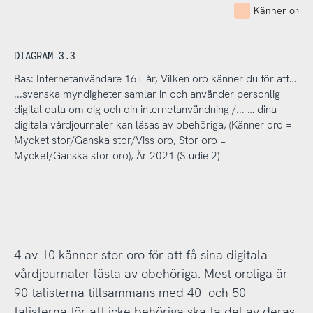
Känner oro -
DIAGRAM 3.3
Bas: Internetanvändare 16+ år, Vilken oro känner du för att…
...svenska myndigheter samlar in och använder personlig
digital data om dig och din internetanvändning /... … dina
digitala vårdjournaler kan läsas av obehöriga, (Känner oro =
Mycket stor/Ganska stor/Viss oro, Stor oro =
Mycket/Ganska stor oro), År 2021 (Studie 2)
4 av 10 känner stor oro för att få sina digitala
vårdjournaler lästa av obehöriga. Mest oroliga är
90-talisterna tillsammans med 40- och 50-
talisterna för att icke-behöriga ska ta del av deras