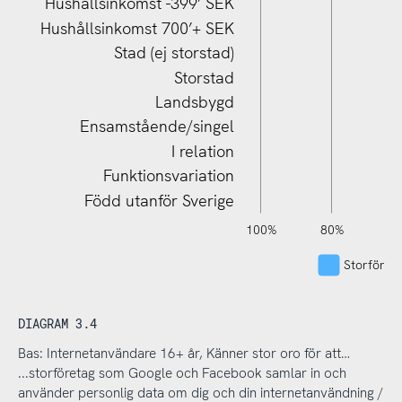
Hushållsinkomst -399’ SEK
Hushållsinkomst 700’+ SEK
Stad (ej storstad)
Storstad
Landsbygd
Ensamstående/singel
I relation
Funktionsvariation
Född utanför Sverige
120%
140%
-40%
-20%
100%
80%
6
Storföreta
DIAGRAM 3.4
Bas: Internetanvändare 16+ år, Känner stor oro för att…
...storföretag som Google och Facebook samlar in och
använder personlig data om dig och din internetanvändning /