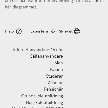
om oss och vår internetanvändning? Det visar det
här diagrammet.
Hjälp
Exportera
Skriv ut
Internetanvändare 16+ år
Sällananvändare
Man
Kvinna
Studerar
Arbetar
Pensionär
Grundskoleutbildning
Högskoleutbildning
Hushållsinkomst 700’+ SEK