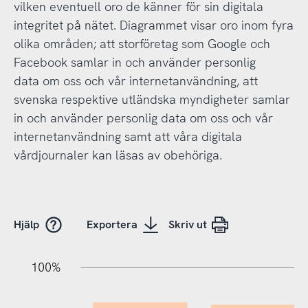
vilken eventuell oro de känner för sin digitala
integritet på nätet. Diagrammet visar oro inom fyra
olika områden; att storföretag som Google och
Facebook samlar in och använder personlig
data om oss och vår internetanvändning, att
svenska respektive utländska myndigheter samlar
in och använder personlig data om oss och vår
internetanvändning samt att våra digitala
vårdjournaler kan läsas av obehöriga.
Hjälp
Exportera
Skriv ut
10%
20%
10%
20%
90%
70%
50%
30%
100%