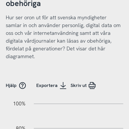
obehöriga
Hur ser oron ut för att svenska myndigheter
samlar in och använder personlig, digital data om
oss och vår internetanvändning samt att våra
digitala vårdjournaler kan läsas av obehöriga,
fördelat på generationer? Det visar det här
diagrammet.
Hjälp
Exportera
Skriv ut
20%
20%
10%
20%
40%
10%
20%
0%
100%
80%