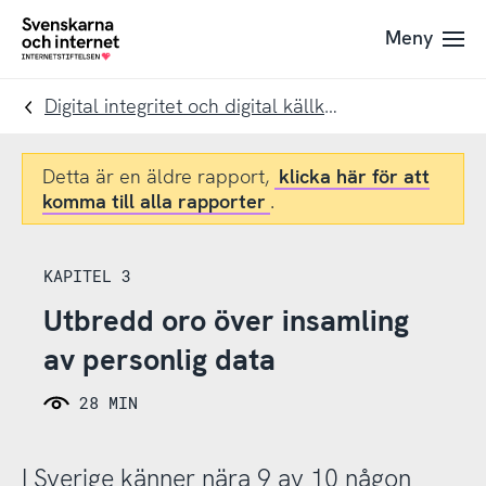
Till
Till
Meny
navigation
innehåll
To
startpage
Digital integritet och digital källkritik
Detta är en äldre rapport,
klicka här för att
komma till alla rapporter
.
KAPITEL 3
Utbredd oro över insamling
av personlig data
28 MIN
I Sverige känner nära 9 av 10 någon