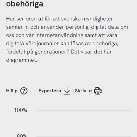
obehöriga
Hur ser oron ut för att svenska myndigheter
samlar in och använder personlig, digital data om
oss och vår internetanvändning samt att våra
digitala vårdjournaler kan läsas av obehöriga,
fördelat på generationer? Det visar det här
diagrammet.
Hjälp
Exportera
Skriv ut
20%
20%
10%
20%
40%
10%
20%
0%
100%
80%