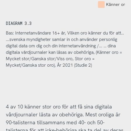
Känner oro -
DIAGRAM 3.3
Bas: Internetanvändare 16+ år, Vilken oro känner du för att…
...svenska myndigheter samlar in och använder personlig
digital data om dig och din internetanvändning /... … dina
digitala vårdjournaler kan läsas av obehöriga, (Känner oro =
Mycket stor/Ganska stor/Viss oro, Stor oro =
Mycket/Ganska stor oro), År 2021 (Studie 2)
4 av 10 känner stor oro för att få sina digitala
vårdjournaler lästa av obehöriga. Mest oroliga är
90-talisterna tillsammans med 40- och 50-
talisterna för att icke-behöriga ska ta del av deras