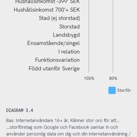
Hushållsinkomst -399’ SEK
Hushållsinkomst 700’+ SEK
Stad (ej storstad)
Storstad
Landsbygd
Ensamstående/singel
I relation
Funktionsvariation
Född utanför Sverige
120%
140%
-40%
-20%
100%
80%
6
Storföreta
DIAGRAM 3.4
Bas: Internetanvändare 16+ år, Känner stor oro för att…
...storföretag som Google och Facebook samlar in och
använder personlig data om dig och din internetanvändning /