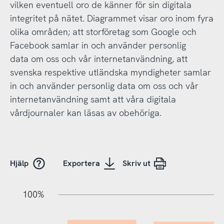
vilken eventuell oro de känner för sin digitala
integritet på nätet. Diagrammet visar oro inom fyra
olika områden; att storföretag som Google och
Facebook samlar in och använder personlig
data om oss och vår internetanvändning, att
svenska respektive utländska myndigheter samlar
in och använder personlig data om oss och vår
internetanvändning samt att våra digitala
vårdjournaler kan läsas av obehöriga.
Hjälp
Exportera
Skriv ut
10%
20%
10%
20%
90%
70%
50%
30%
100%