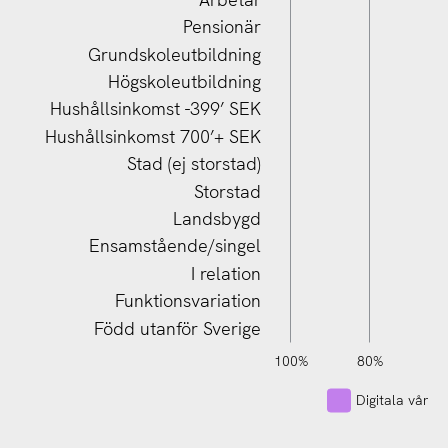
Pensionär
Grundskoleutbildning
Högskoleutbildning
Hushållsinkomst 700’+ SEK
Hushållsinkomst -399’ SEK
Hushållsinkomst 700’+ SEK
Stad (ej storstad)
Storstad
Landsbygd
Ensamstående/singel
I relation
Funktionsvariation
Född utanför Sverige
120%
140%
-40%
-20%
100%
80%
6
Digitala vårdjo