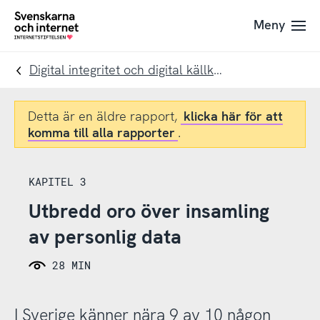
Till
Till
Meny
navigation
innehåll
To
startpage
Digital integritet och digital källkritik
Detta är en äldre rapport,
klicka här för att
komma till alla rapporter
.
KAPITEL 3
Utbredd oro över insamling
av personlig data
28 MIN
I Sverige känner nära 9 av 10 någon