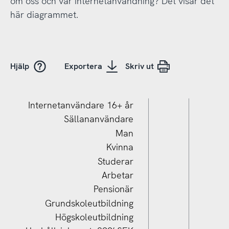
om oss och vår internetanvändning? Det visar det
här diagrammet.
Hjälp
Exportera
Skriv ut
Internetanvändare 16+ år
Sällananvändare
Man
Kvinna
Studerar
Arbetar
Pensionär
Grundskoleutbildning
Högskoleutbildning
Hushållsinkomst 700’+ SEK