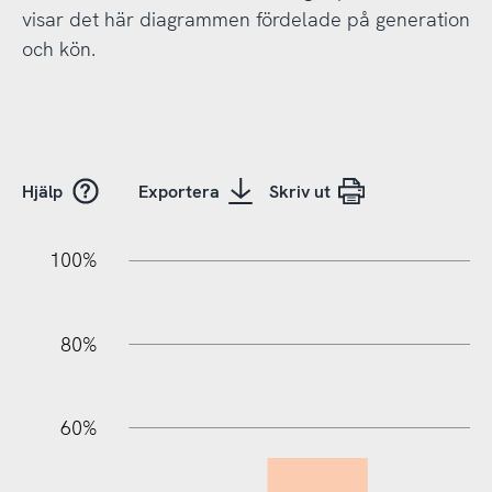
visar det här diagrammen fördelade på generation
och kön.
Hjälp
Exportera
Skriv ut
20%
10%
20%
10%
90%
70%
50%
30%
100%
80%
60%
10%