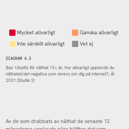
Mycket allvarligt
Ganska allvarligt
Inte särskilt allvarligt
Vet ej
DIAGRAM 4.5
Bas: Utsatts för näthat 12+ år, Hur allvarligt upplevde du
näthatet/det negativa som skrevs om dig på internet?, År
2021 (Studie 2)
Av de som drabbats av näthat de senaste 12
månaderna upplevde nära hälften det som