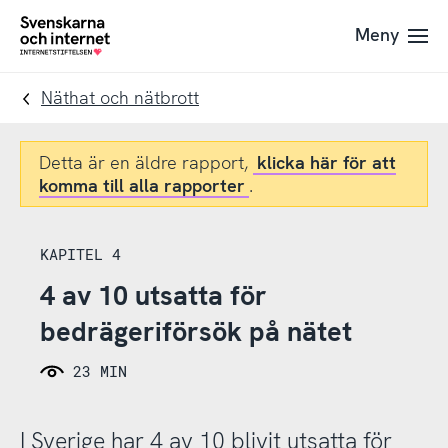
Till
Till
Meny
navigation
innehåll
To
startpage
Näthat och nätbrott
Detta är en äldre rapport,
klicka här för att
komma till alla rapporter
.
KAPITEL 4
4 av 10 utsatta för
bedrägeriförsök på nätet
23 MIN
I Sverige har 4 av 10 blivit utsatta för