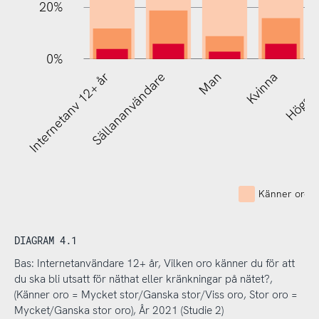
20%
0%
Internetanv 12+ år
Sällananvändare
Man
Kvinna
Högsta
Känner oro -
DIAGRAM 4.1
Bas: Internetanvändare 12+ år, Vilken oro känner du för att
du ska bli utsatt för näthat eller kränkningar på nätet?,
(Känner oro = Mycket stor/Ganska stor/Viss oro, Stor oro =
Mycket/Ganska stor oro), År 2021 (Studie 2)