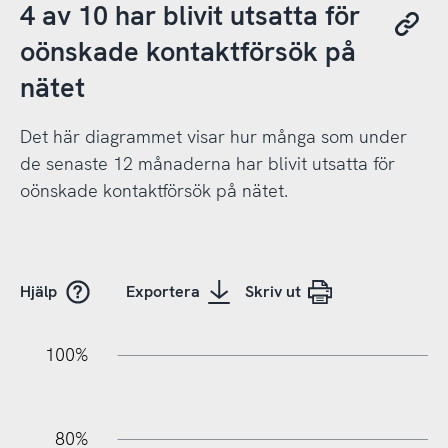
4 av 10 har blivit utsatta för
oönskade kontaktförsök på
nätet
Det här diagrammet visar hur många som under
de senaste 12 månaderna har blivit utsatta för
oönskade kontaktförsök på nätet.
Hjälp
Exportera
Skriv ut
20%
10%
20%
10%
90%
70%
50%
30%
100%
80%