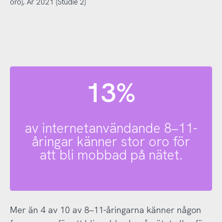
oro), År 2021 (Studie 2)
13%
av internetanvändande 8–11-
åringar känner stor oro för
att bli mobbad på nätet.
Mer än 4 av 10 av 8–11-åringarna känner någon