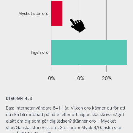
Mycket stor oro
Ingen oro
110%
-20%
-10%
0%
10%
20%
3
DIAGRAM 4.3
Bas: Internetanvändare 8–11 år, Vilken oro känner du för att
du ska bli mobbad på nätet eller att någon ska skriva något
elakt om dig som gör dig ledsen? (Känner oro = Mycket
stor/Ganska stor/Viss oro, Stor oro = Mycket/Ganska stor