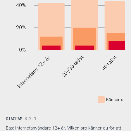
40%
20%
0%
Internetanv 12+ år
20-/30-talist
40-talist
Känner oro -
DIAGRAM 4.2.1
Bas: Internetanvändare 12+ år, Vilken oro känner du för att