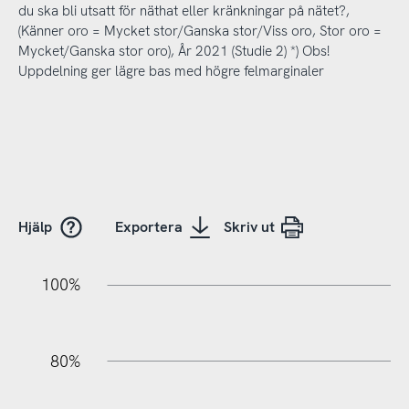
du ska bli utsatt för näthat eller kränkningar på nätet?,
(Känner oro = Mycket stor/Ganska stor/Viss oro, Stor oro =
Mycket/Ganska stor oro), År 2021 (Studie 2) *) Obs!
Uppdelning ger lägre bas med högre felmarginaler
Hjälp
Exportera
Skriv ut
20%
40%
20%
100%
80%