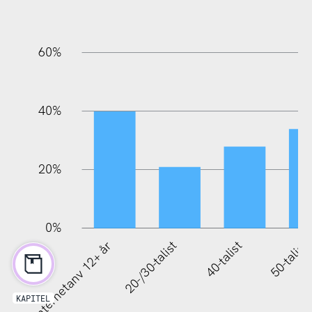
60%
10%
40%
20%
0%
Internetanv 12+ år
20-/30-talist
40-talist
50-talist
KAPITEL