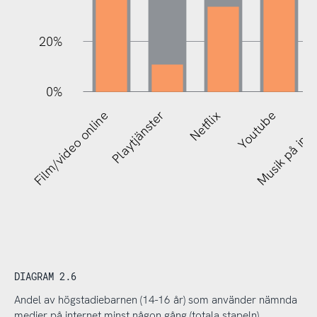
20%
0%
R
Film/video online
Playtjänster
Netflix
Youtube
Musik på inte
DIAGRAM 2.6
Andel av högstadiebarnen (14-16 år) som använder nämnda
medier på internet minst någon gång (totala stapeln)