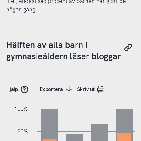
litet, endast sex procent av barnen har gjort det
någon gång.
Hälften av alla barn i
gymnasieåldern läser bloggar
Hjälp
Exportera
Skriv ut
100%
20%
20%
10%
40%
10%
30%
50%
70%
80%