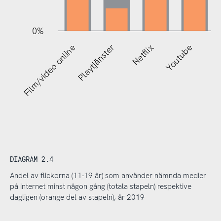
0%
R
Film/video online
Playtjänster
Netflix
Youtube
Mu
DIAGRAM 2.4
Andel av flickorna (11-19 år) som använder nämnda medier
på internet minst någon gång (totala stapeln) respektive
dagligen (orange del av stapeln), år 2019