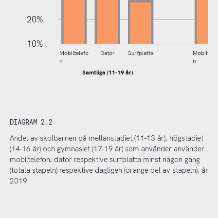
20%
10%
Mobiltelefo
Dator
Surfplatta
Mobiltele
n
n
Samtliga (11-19 år)
Mel
DIAGRAM 2.2
Andel av skolbarnen på mellanstadiet (11-13 år), högstadiet
(14-16 år) och gymnasiet (17-19 år) som använder använder
mobiltelefon, dator respektive surfplatta minst någon gång
(totala stapeln) respektive dagligen (orange del av stapeln), år
2019