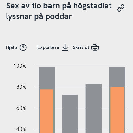
Sex av tio barn på högstadiet
lyssnar på poddar
Hjälp
Exportera
Skriv ut
100%
20%
20%
10%
40%
10%
30%
50%
70%
80%
60%
100%
40%