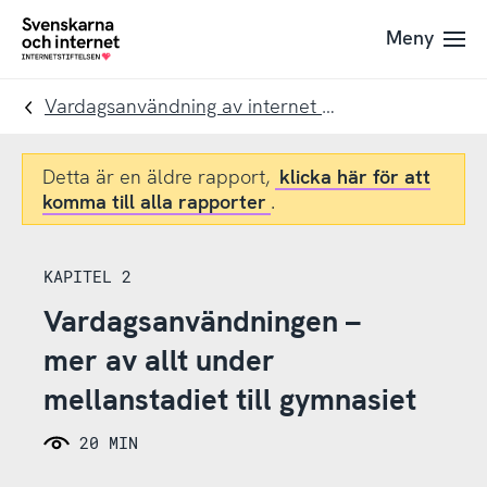
Till
Till
Meny
navigation
innehåll
To
startpage
Vardagsanvändning av internet 11-19 år
Detta är en äldre rapport,
klicka här för att
komma till alla rapporter
.
KAPITEL 2
Vardagsanvändningen –
mer av allt under
mellanstadiet till gymnasiet
20 MIN