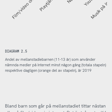
R
Film/video online
Playtjänster
Musik på inte
DIAGRAM 2.5
Andel av mellanstadiebarnen (11-13 år) som använder
nämnda medier på internet minst någon gång (totala stapeln)
respektive dagligen (orange del av stapeln), år 2019
Bland barn som går på mellanstadiet tittar nästan