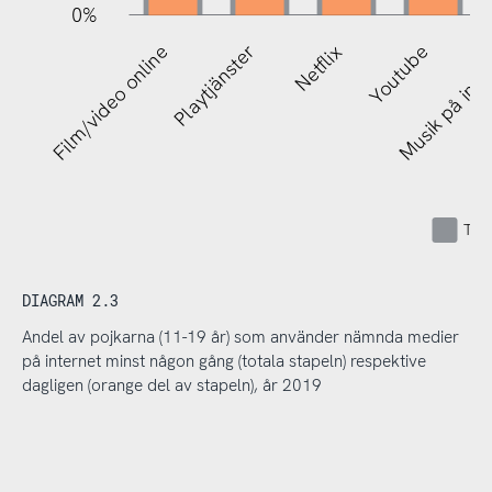
0%
R
Film/video online
Playtjänster
Netflix
Youtube
Musik på inte
Tota
DIAGRAM 2.3
Andel av pojkarna (11-19 år) som använder nämnda medier
på internet minst någon gång (totala stapeln) respektive
dagligen (orange del av stapeln), år 2019