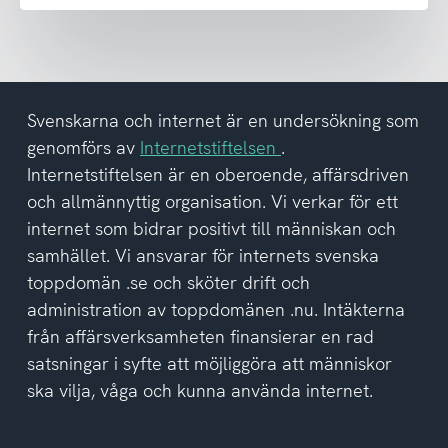
emot
nyhetsbrev
och
har
tagit
del
Svenskarna och internet är en undersökning som
av
genomförs av
Internetstiftelsen
.
integritetspolicyn
Internetstiftelsen är en oberoende, affärsdriven
och allmännyttig organisation. Vi verkar för ett
internet som bidrar positivt till människan och
samhället. Vi ansvarar för internets svenska
toppdomän .se och sköter drift och
administration av toppdomänen .nu. Intäkterna
från affärsverksamheten finansierar en rad
satsningar i syfte att möjliggöra att människor
ska vilja, våga och kunna använda internet.