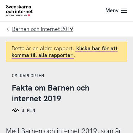
Till
Till
Meny
navigation
innehåll
To
startpage
Barnen och internet 2019
Detta är en äldre rapport,
klicka här för att
komma till alla rapporter
.
OM RAPPORTEN
Fakta om Barnen och
internet 2019
3 MIN
Med Barnen och internet 2019, som är