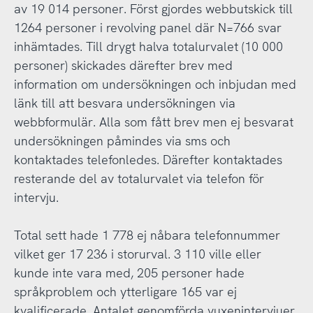
av 19 014 personer. Först gjordes webbutskick till
1264 personer i revolving panel där N=766 svar
inhämtades. Till drygt halva totalurvalet (10 000
personer) skickades därefter brev med
information om undersökningen och inbjudan med
länk till att besvara undersökningen via
webbformulär. Alla som fått brev men ej besvarat
undersökningen påmindes via sms och
kontaktades telefonledes. Därefter kontaktades
resterande del av totalurvalet via telefon för
intervju.
Total sett hade 1 778 ej nåbara telefonnummer
vilket ger 17 236 i storurval. 3 110 ville eller
kunde inte vara med, 205 personer hade
språkproblem och ytterligare 165 var ej
kvalificerade. Antalet genomförda vuxenintervjuer