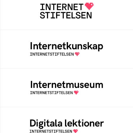
Internetstiftelsen verkar för ett internet som
bidrar positivt till människan och samhället
Internetkunskap
Samlad kunskap som hjälper dig att bli en
säker och medveten internetanvändare
Internetmuseum
Ett digitalt museum som byggts, och kureras
av Internetstiftelsen
Digitala lektioner
Öppen digital lärresurs med färdiga lektioner
för alla stadier i grundskolan