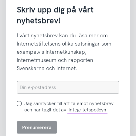
Skriv upp dig på vårt
nyhetsbrev!
I vårt nyhetsbrev kan du läsa mer om
Internetstiftelsens olika satsningar som
exempelvis Internetkunskap,
Internetmuseum och rapporten
Svenskarna och internet.
Din
e-
postadress
Jag
Jag samtycker till att ta emot nyhetsbrev
samtycker
och har tagit del av
Integritetspolicyn
till
att
Prenumerera
ta