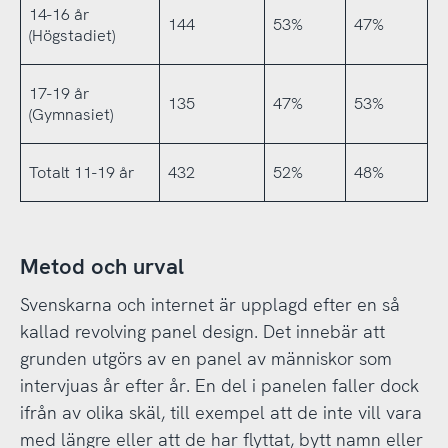
14-16 år
144
53%
47%
(Högstadiet)
17-19 år
135
47%
53%
(Gymnasiet)
Totalt 11-19 år
432
52%
48%
Metod och urval
Svenskarna och internet är upplagd efter en så
kallad revolving panel design. Det innebär att
grunden utgörs av en panel av människor som
intervjuas år efter år. En del i panelen faller dock
ifrån av olika skäl, till exempel att de inte vill vara
med längre eller att de har flyttat, bytt namn eller