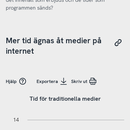
programmen sänds?
Mer tid ägnas åt medier på
internet
Hjälp
Exportera
Skriv ut
Tid för traditionella medier
18
16
-2
-4
14