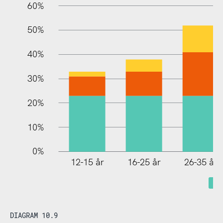
60%
100%
50%
40%
30%
20%
10%
0%
12-15 år
16-25 år
26-35 år
DIAGRAM 10.9