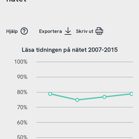
Hjälp
Exportera
Skriv ut
Läsa tidningen på nätet 2007-2015
10%
20%
10%
100%
90%
80%
70%
60%
10%
50%