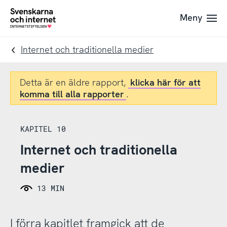
Till
Till
Meny
navigation
innehåll
To
startpage
Internet och traditionella medier
Detta är en äldre rapport,
klicka här för att
komma till alla rapporter
.
KAPITEL 10
Internet och traditionella
medier
13 MIN
I förra kapitlet framgick att de