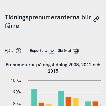
Tidningsprenumeranterna blir
färre
Hjälp
Exportera
Skriv ut
Prenumererar på dagstidning 2008, 2012 och
2015
10%
20%
10%
100%
90%
80%