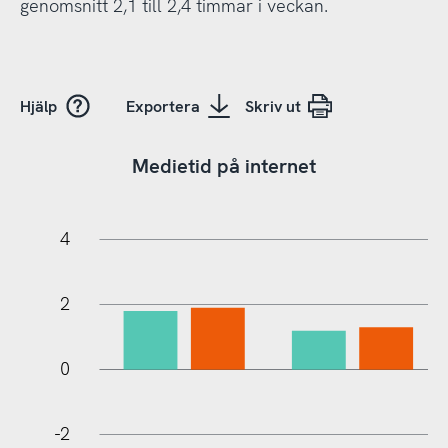
genomsnitt 2,1 till 2,4 timmar i veckan.
Hjälp
Exportera
Skriv ut
Medietid på internet
-14
-12
6
8
4
2
0
-2