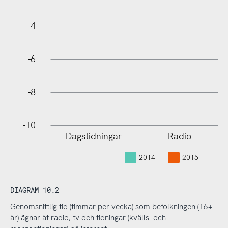
-10
-4
-6
-8
-10
Dagstidningar
Radio
L
2014
2015
DIAGRAM 10.2
Genomsnittlig tid (timmar per vecka) som befolkningen (16+
år) ägnar åt radio, tv och tidningar (kvälls- och