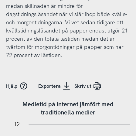
medan skillnaden är mindre för
dagstidningsläsandet när vi slår ihop både kvälls-
och morgontidningarna. Vi vet sedan tidigare att
kvällstidningsläsandet på papper endast utgör 21
procent av den totala lästiden medan det är
tvärtom för morgontidningar på papper som har
72 procent av lästiden.
Hjälp
Exportera
Skriv ut
Medietid på internet jämfört med
traditionella medier
14
-2
-1
-2
-4
0
1
2
3
12