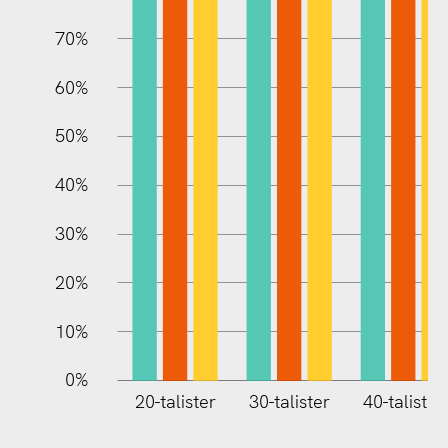
70%
60%
10%
50%
40%
30%
20%
10%
0%
20-talister
30-talister
40-talister