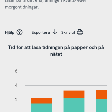
läser bara det ena, antingen kvälls- eller
morgontidningar.
Hjälp
Exportera
Skriv ut
Tid för att läsa tidningen på papper och på
nätet
-14
-12
10
8
6
4
2