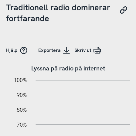
Traditionell radio dominerar
fortfarande
Hjälp
Exportera
Skriv ut
Lyssna på radio på internet
10%
10%
20%
100%
90%
80%
70%