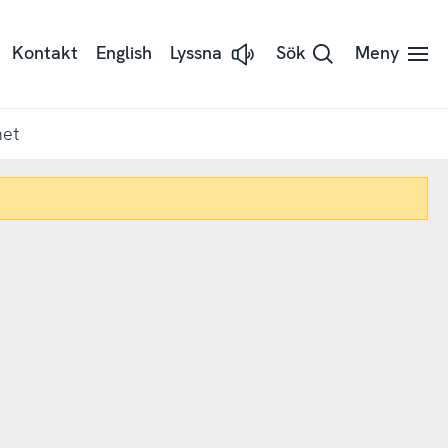
Kontakt
English
Lyssna
Sök
Meny
Lyssna
på
sidans
text
med
net
Readspeaker