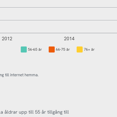
2012
2014
L
56-65 år
66-75 år
76+ år
ng till internet hemma.
ldrar upp till 55 år tillgång till