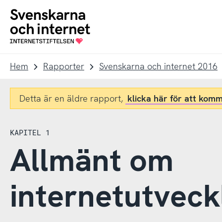
Till
Till
navigation
innehåll
To
startpage
Hem
Rapporter
Svenskarna och internet 2016
Detta är en äldre rapport,
klicka här för att komm
KAPITEL 1
Allmänt om
internetutveck