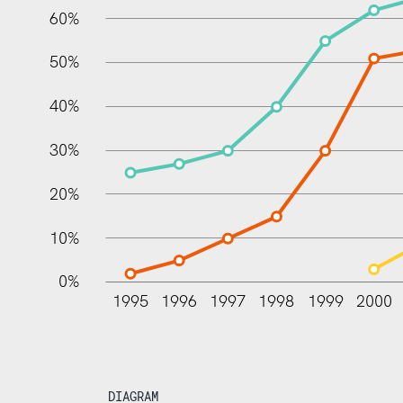
60%
100%
50%
40%
30%
20%
10%
0%
1995
1996
1997
1998
1999
2000
DIAGRAM