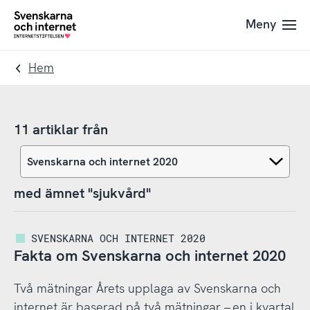
Till
Till
Meny
navigation
innehåll
To
startpage
Hem
11 artiklar från
med ämnet "sjukvård"
SVENSKARNA OCH INTERNET 2020
Fakta om Svenskarna och internet 2020
Två mätningar Årets upplaga av Svenskarna och
internet är baserad på två mätningar – en i kvartal