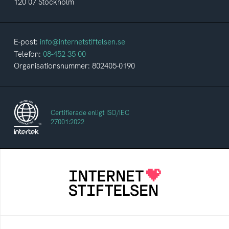
120 07 Stockholm
E-post:
info@internetstiftelsen.se
Telefon:
08-452 35 00
Organisationsnummer: 802405-0190
Certifierade enligt ISO/IEC
27001:2022
Internetstiftelsen
Internetstiftelsen verkar för ett internet som
bidrar positivt till människan och samhället
Internetkunskap