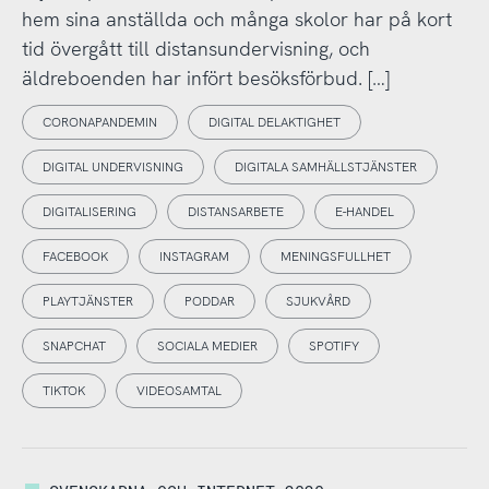
hem sina anställda och många skolor har på kort
tid övergått till distansundervisning, och
äldreboenden har infört besöksförbud. […]
CORONAPANDEMIN
DIGITAL DELAKTIGHET
DIGITAL UNDERVISNING
DIGITALA SAMHÄLLSTJÄNSTER
DIGITALISERING
DISTANSARBETE
E-HANDEL
FACEBOOK
INSTAGRAM
MENINGSFULLHET
PLAYTJÄNSTER
PODDAR
SJUKVÅRD
SNAPCHAT
SOCIALA MEDIER
SPOTIFY
TIKTOK
VIDEOSAMTAL