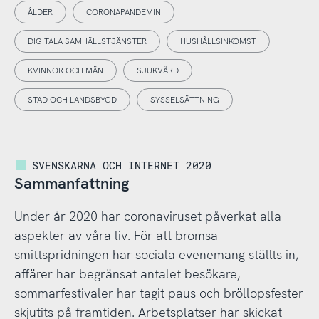
ÅLDER
CORONAPANDEMIN
DIGITALA SAMHÄLLSTJÄNSTER
HUSHÅLLSINKOMST
KVINNOR OCH MÄN
SJUKVÅRD
STAD OCH LANDSBYGD
SYSSELSÄTTNING
SVENSKARNA OCH INTERNET 2020
Sammanfattning
Under år 2020 har coronaviruset påverkat alla
aspekter av våra liv. För att bromsa
smittspridningen har sociala evenemang ställts in,
affärer har begränsat antalet besökare,
sommarfestivaler har tagit paus och bröllopsfester
skjutits på framtiden. Arbetsplatser har skickat