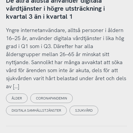
De allra äldsta använder digitala
vårdtjänster i högre utsträckning i
kvartal 3 än i kvartal 1
Yngre internetanvändare, alltså personer i åldern
16–25 år, använder digitala vårdtjänster i lika hög
grad i Q1 som i Q3. Därefter har alla
åldersgrupper mellan 26–65 år minskat sitt
nyttjande. Sannolikt har många avvaktat att söka
vård för ärenden som inte är akuta, dels för att
sjukvården varit hårt belastad under året och dels
av […]
ÅLDER
CORONAPANDEMIN
DIGITALA SAMHÄLLSTJÄNSTER
SJUKVÅRD