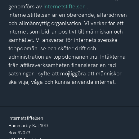
av
genomförs av
Internetstiftelsen
.
integritetspolicyn
Internetstiftelsen är en oberoende, affärsdriven
och allmännyttig organisation. Vi verkar för ett
internet som bidrar positivt till människan och
samhället. Vi ansvarar för internets svenska
toppdomän .se och sköter drift och
administration av toppdomänen .nu. Intäkterna
från affärsverksamheten finansierar en rad
satsningar i syfte att möjliggöra att människor
ska vilja, våga och kunna använda internet.
Internetstiftelsen
Hammarby Kaj 10D
Box 92073