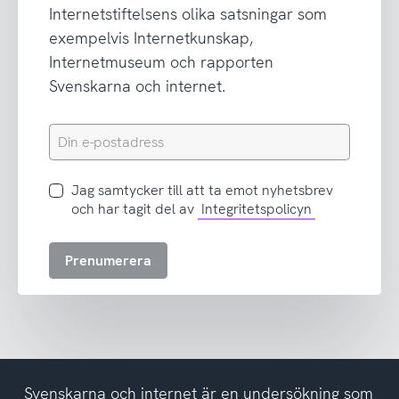
Internetstiftelsens olika satsningar som
exempelvis Internetkunskap,
Internetmuseum och rapporten
Svenskarna och internet.
Din
e-
postadress
Jag
Jag samtycker till att ta emot nyhetsbrev
samtycker
och har tagit del av
Integritetspolicyn
till
att
Prenumerera
ta
emot
nyhetsbrev
och
har
tagit
del
Svenskarna och internet är en undersökning som