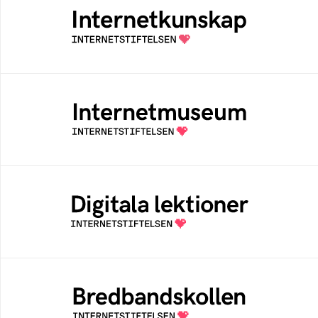
Samlad kunskap som hjälper dig att bli en
säker och medveten internetanvändare
Internetmuseum
Ett digitalt museum som byggts, och kureras
av Internetstiftelsen
Digitala lektioner
Öppen digital lärresurs med färdiga lektioner
för alla stadier i grundskolan
Bredbandskollen
Bredbandskollen är ett oberoende
konsumentverktyg som drivs av