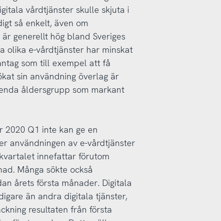
itala vårdtjänster skulle skjuta i
digt så enkelt, även om
 är generellt hög bland Sveriges
 olika e-vårdtjänster har minskat
ntag som till exempel att få
kat sin användning överlag är
n enda åldersgrupp som markant
ör 2020 Q1 inte kan ge en
ler användningen av e-vårdtjänster
kvartalet innefattar förutom
ånad. Många sökte också
an årets första månader. Digitala
igare än andra digitala tjänster,
räckning resultaten från första