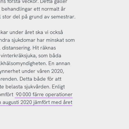
s första veckor. Detta gäller
h behandlingar ett normalt år
 stor del på grund av semestrar.
nkar under året ska vi också
ndra sjukdomar har minskat som
 distansering. Hit räknas
 vinterkräksjuka, som båda
 Folkhälsomyndigheten. En annan
synnerhet under våren 2020,
ärenden. Detta både för att
nte belasta sjukvården. Enligt
nomfört
90 000 färre operationer
 augusti 2020 jämfört med året