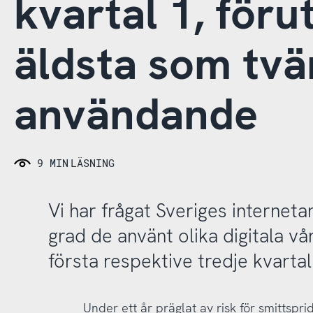
kvartal 1, föru
äldsta som tvä
användande
9 MIN
LÄSNING
Vi har frågat Sveriges interneta
grad de använt olika digitala vår
första respektive tredje kvartal
Under ett år präglat av risk för smittspr