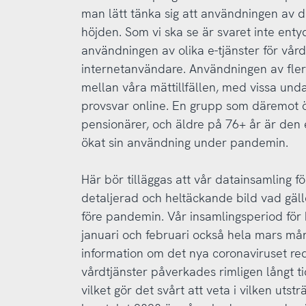
man lätt tänka sig att användningen av dig
höjden. Som vi ska se är svaret inte enty
användningen av olika e-tjänster för vård
internetanvändare. Användningen av flera
mellan våra mättillfällen, med vissa unda
provsvar online. En grupp som däremot ö
pensionärer, och äldre på 76+ år är de
ökat sin användning under pandemin.
Här bör tilläggas att vår datainsamling f
detaljerad och heltäckande bild vad gäl
före pandemin. Vår insamlingsperiod för 
januari och februari också hela mars m
information om det nya coronaviruset red
vårdtjänster påverkades rimligen långt tid
vilket gör det svårt att veta i vilken utst