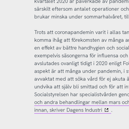
kvartalet 2020 är påverkade av pandemin
särskilt eftersom antalet operationer oc
brukar minska under sommarhalvåret, till
Trots att coronapandemin varit i allas ta
komma ihåg att förekomsten av många a
en effekt av bättre handhygien och social
exempelvis säsongerna för influensa och
avslutades ovanligt tidigt i 2020 enligt
aspekt är att många under pandemin, i 
avvaktat med att söka vård för ej akuta 
undvika att själv bli smittad och för att i
Socialstyrelsen har specialistvården ge
och andra behandlingar mellan mars och
innan, skriver Dagens Industri
.