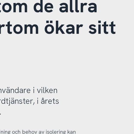
tom de allra
rtom ökar sitt
nvändare i vilken
dtjänster, i årets
.
idning och behov av isolering kan