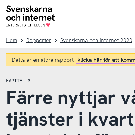
Till
Till
navigation
innehåll
To
startpage
Hem
Rapporter
Svenskarna och internet 2020
Detta är en äldre rapport,
klicka här för att komm
KAPITEL 3
Färre nyttjar v
tjänster i kvart