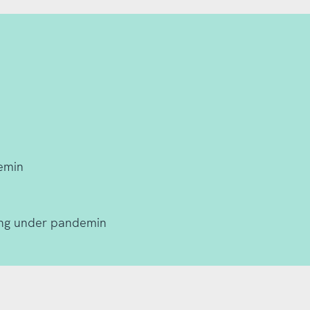
1
demin
ning under pandemin