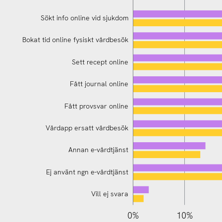
Sökt info online vid sjukdom
Bokat tid online fysiskt vårdbesök
Sett recept online
Fått journal online
Bokat tid online fysiskt vårdbesök
Fått provsvar online
Vårdapp ersatt vårdbesök
Annan e-vårdtjänst
Ej använt ngn e-vårdtjänst
Vill ej svara
110%
-10%
-20%
0%
10%