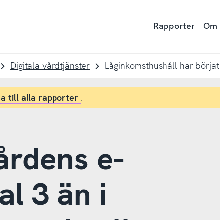
Rapporter
Om
Digitala vårdtjänster
a till alla rapporter
.
årdens e-
al 3 än i