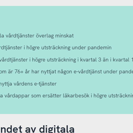
ala vårdtjänster överlag minskat
årdtjänster i högre utsträckning under pandemin
årdtjänster i högre utsträckning i kvartal 3 än i kvartal 
om är 76+ år har nyttjat någon e-vårdtjänst under pan
nyttja vårdens e-tjänster
ja vårdappar som ersätter läkarbesök i högre utsträck
andet av digitala