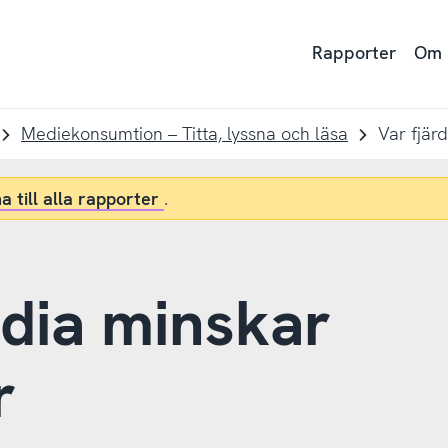
Rapporter
Om
Mediekonsumtion – Titta, lyssna och läsa
a till alla rapporter
.
edia minskar
r