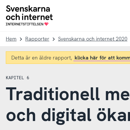
Till
Till
navigation
innehåll
To
startpage
Hem
Rapporter
Svenskarna och internet 2020
Detta är en äldre rapport,
klicka här för att komm
KAPITEL 6
Traditionell m
och digital öka