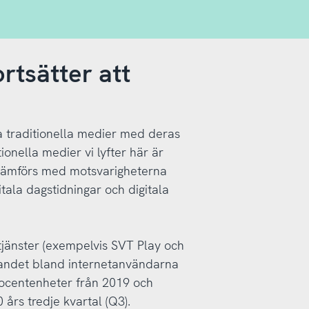
ortsätter att
ka traditionella medier med deras
ionella medier vi lyfter här är
a jämförs med motsvarigheterna
gitala dagstidningar och digitala
tjänster (exempelvis SVT Play och
ittandet bland internetanvändarna
rocentenheter från 2019 och
års tredje kvartal (Q3).