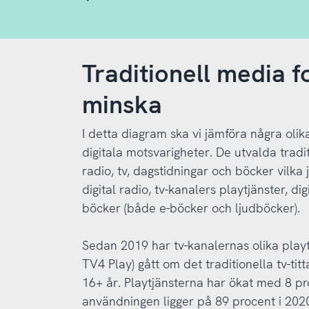
Traditionell media f
minska
I detta diagram ska vi jämföra några oli
digitala motsvarigheter. De utvalda tradit
radio, tv, dagstidningar och böcker vilk
digital radio, tv-kanalers playtjänster, di
böcker (både e-böcker och ljudböcker).
Sedan 2019 har tv-kanalernas olika play
TV4 Play) gått om det traditionella tv-t
16+ år. Playtjänsterna har ökat med 8 p
användningen ligger på 89 procent i 2020 