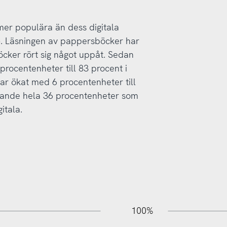
mer populära än dess digitala
). Läsningen av pappersböcker har
cker rört sig något uppåt. Sedan
ocentenheter till 83 procent i
ar ökat med 6 procentenheter till
arande hela 36 procentenheter som
itala.
110%
-20%
-10%
100%