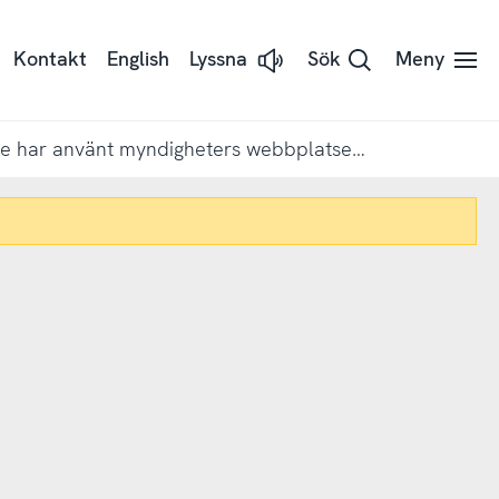
Kontakt
English
Lyssna
Sök
Meny
Lyssna
på
sidans
text
med
Var fjärde har använt myndigheters webbplatser som huvudsaklig källa för uppdateringar om coronaviruset
Readspeaker