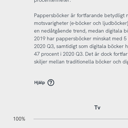
Pappersböcker är fortfarande betydligt 
motsvarigheter (e-böcker och ljudböcker
en nedåtgående trend, medan digitala bö
2019 har pappersböcker minskat med 5 pr
2020 Q3, samtidigt som digitala böcker h
47 procent i 2020 Q3. Det är dock fortf
skiljer mellan traditionella böcker och dig
Hjälp
Tv
10%
10%
20%
100%