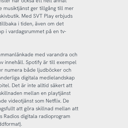
ter har också ett helt annat
musiktjänst ger tillgång till mer
skivbutik. Med SVT Play erbjuds
tillbaka i tiden, även om det
upp i vardagsrummet på en tv-
er sammanlänkade med varandra och
v innehåll. Spotify är till exempel
er numera både ljudböcker och
nderliga digitala medielandskap
tel. Det är inte alltid säkert att
killnaden mellan en playtjänst
e videotjänst som Netflix. De
gsfullt att göra skillnad mellan att
es Radios digitala radioprogram
ddformat).