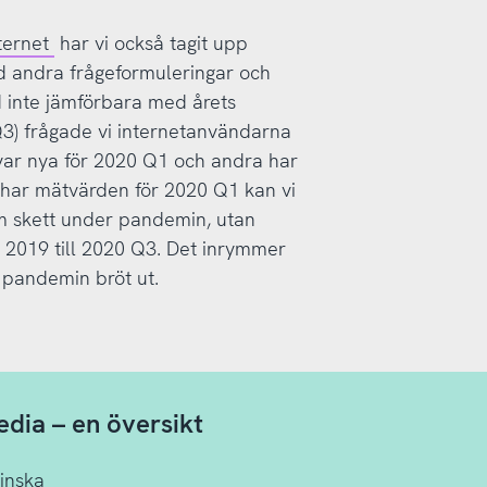
ternet
har vi också tagit upp
 andra frågeformuleringar och
d inte jämförbara med årets
(Q3) frågade vi internetanvändarna
var nya för 2020 Q1 och andra har
e har mätvärden för 2020 Q1 kan vi
som skett under pandemin, utan
ån 2019 till 2020 Q3. Det inrymmer
 pandemin bröt ut.
edia – en översikt
minska