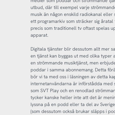
medier som poddar och strömmande tjäns
utbud, där till exempel varje strömmande 
musik än någon enskild radiokanal eller 
ett programarkiv som sträcker sig åratal 
precis som traditionell tv oftast spelas 
apparat.
Digitala tjänster blir dessutom allt m
en tjänst kan byggas ut med olika typer a
en strömmande musiktjänst, men erbjud
poddar i samma abonnemang. Detta förä
bör vi ta med oss i läsningen av detta kapi
internetanvändarna är införstådda med s
som SVT Play och en renodlad strömmand
tycker kanske heller inte att det är menin
lyssna på en podd eller ta del av Sverig
(som dessutom också brukar släpps i po