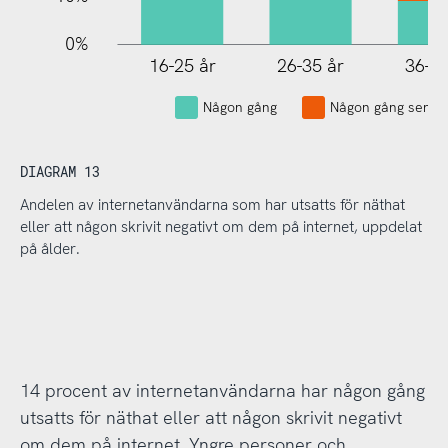
0%
16-25 år
26-35 år
36-45
Någon gång
Någon gång senast
DIAGRAM 13
Andelen av internetanvändarna som har utsatts för näthat
eller att någon skrivit negativt om dem på internet, uppdelat
på ålder.
14 procent av internetanvändarna har någon gång
utsatts för näthat eller att någon skrivit negativt
om dem på internet. Yngre personer och