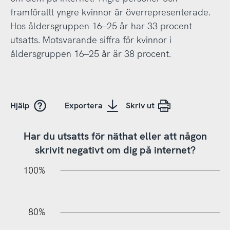
framförallt yngre kvinnor är överrepresenterade.
Hos åldersgruppen 16–25 år har 33 procent
utsatts. Motsvarande siffra för kvinnor i
åldersgruppen 16–25 år är 38 procent.
Hjälp
Exportera
Skriv ut
Har du utsatts för näthat eller att någon
skrivit negativt om dig på internet?
10%
20%
10%
20%
90%
70%
50%
30%
100%
80%