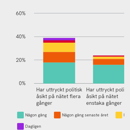
60%
100%
40%
20%
0%
Har uttryckt politisk
Har uttryckt politis
Har uttr
åsikt på nätet flera
åsikt på nätet
åsikt på
gånger
enstaka gånger
enstaka
Någon gång
Någon gång senaste året
Fle
Dagligen