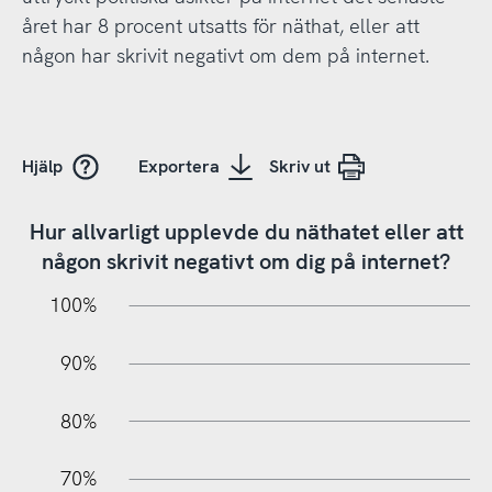
året har 8 procent utsatts för näthat, eller att
någon har skrivit negativt om dem på internet.
Hjälp
Exportera
Skriv ut
Hur allvarligt upplevde du näthatet eller att
någon skrivit negativt om dig på internet?
10%
10%
20%
100%
90%
80%
70%