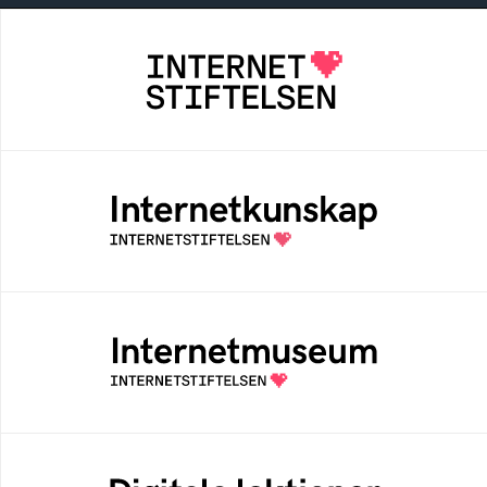
Internetstiftelsen
Internetstiftelsen verkar för ett internet som
bidrar positivt till människan och samhället
Internetkunskap
Samlad kunskap som hjälper dig att bli en
säker och medveten internetanvändare
Internetmuseum
Ett digitalt museum som byggts, och kureras
av Internetstiftelsen
Digitala lektioner