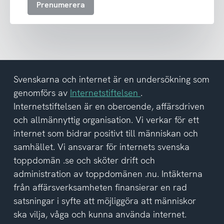
Prenumerera
ta
emot
nyhetsbrev
och
har
tagit
del
Svenskarna och internet är en undersökning som
av
genomförs av
Internetstiftelsen
.
integritetspolicyn
Internetstiftelsen är en oberoende, affärsdriven
och allmännyttig organisation. Vi verkar för ett
internet som bidrar positivt till människan och
samhället. Vi ansvarar för internets svenska
toppdomän .se och sköter drift och
administration av toppdomänen .nu. Intäkterna
från affärsverksamheten finansierar en rad
satsningar i syfte att möjliggöra att människor
ska vilja, våga och kunna använda internet.