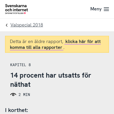
Till
Till
Meny
navigation
innehåll
To
startpage
Valspecial 2018
Detta är en äldre rapport,
klicka här för att
komma till alla rapporter
.
KAPITEL 8
14 procent har utsatts för
näthat
2 MIN
I korthet: