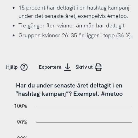
15 procent har deltagit i en hashtag-kampanj
under det senaste året, exempelvis #metoo.
Tre gånger fler kvinnor än män har deltagit.
Gruppen kvinnor 26–35 år ligger i topp (36 %).
Hjälp
Exportera
Skriv ut
Har du under senaste året deltagit i en
”hashtag-kampanj”? Exempel: #metoo
10%
10%
20%
100%
90%