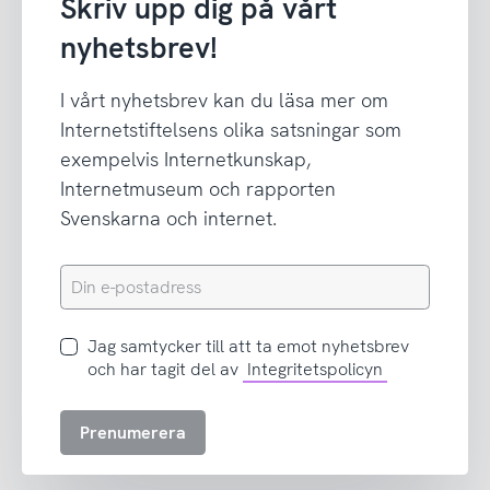
Skriv upp dig på vårt
nyhetsbrev!
I vårt nyhetsbrev kan du läsa mer om
Internetstiftelsens olika satsningar som
exempelvis Internetkunskap,
Internetmuseum och rapporten
Svenskarna och internet.
Din
e-
postadress
Jag
Jag samtycker till att ta emot nyhetsbrev
samtycker
och har tagit del av
Integritetspolicyn
till
att
Prenumerera
ta
emot