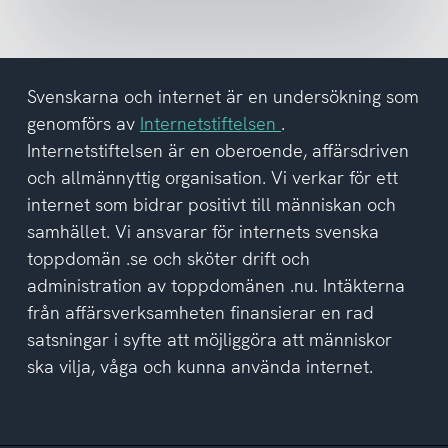
nyhetsbrev
och
har
tagit
del
Svenskarna och internet är en undersökning som
av
genomförs av
Internetstiftelsen
.
integritetspolicyn
Internetstiftelsen är en oberoende, affärsdriven
och allmännyttig organisation. Vi verkar för ett
internet som bidrar positivt till människan och
samhället. Vi ansvarar för internets svenska
toppdomän .se och sköter drift och
administration av toppdomänen .nu. Intäkterna
från affärsverksamheten finansierar en rad
satsningar i syfte att möjliggöra att människor
ska vilja, våga och kunna använda internet.