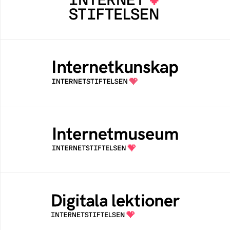
Internetstiftelsen verkar för ett internet som
bidrar positivt till människan och samhället
Internetkunskap
Samlad kunskap som hjälper dig att bli en
säker och medveten internetanvändare
Internetmuseum
Ett digitalt museum som byggts, och kureras
av Internetstiftelsen
Digitala lektioner
Öppen digital lärresurs med färdiga lektioner
för alla stadier i grundskolan