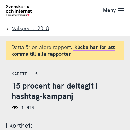
Till
Till
Meny
navigation
innehåll
To
startpage
Valspecial 2018
Detta är en äldre rapport,
klicka här för att
komma till alla rapporter
.
KAPITEL 15
15 procent har deltagit i
hashtag-kampanj
1 MIN
I korthet: