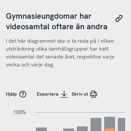
Gymnasieungdomar har
videosamtal oftare än andra
I det här diagrammet ska vi ta reda på i vilken
utsträckning olika samhällsgrupper har haft
videosamtal det senaste året, respektive varje
vecka och varje dag.
Hjälp
Exportera
Skriv ut
100%
20%
20%
10%
40%
10%
30%
50%
70%