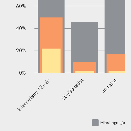
60%
100%
40%
20%
0%
Internetanv 12+ år
20-/30-talist
40-talist
Minst ngn gång 