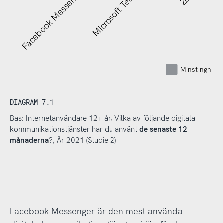
Facebook Messenger
Microsoft Teams
Minst ngn gå
DIAGRAM 7.1
Bas: Internetanvändare 12+ år, Vilka av följande digitala
kommunikationstjänster har du använt
de senaste 12
månaderna
?, År 2021 (Studie 2)
Facebook Messenger är den mest använda