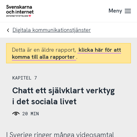
Till
Till
Meny
navigation
innehåll
To
startpage
Digitala kommunikationstjänster
Detta är en äldre rapport,
klicka här för att
komma till alla rapporter
.
KAPITEL 7
Chatt ett självklart verktyg
i det sociala livet
20 MIN
I Sverige ringer många videosamtal