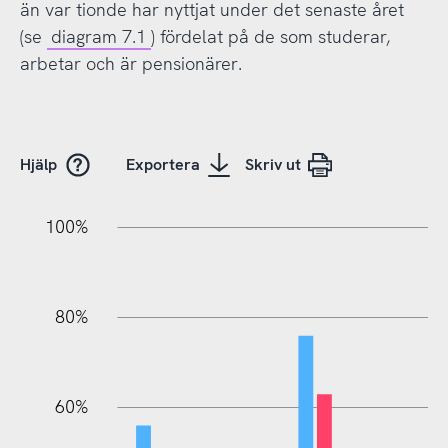
än var tionde har nyttjat under det senaste året
(se
diagram 7.1
) fördelat på de som studerar,
arbetar och är pensionärer.
Hjälp
Exportera
Skriv ut
20%
10%
20%
10%
20%
10%
20%
0%
100%
80%
60%