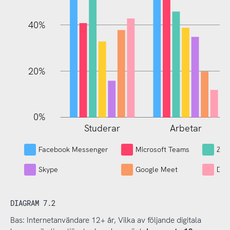
100%
40%
20%
0%
Studerar
Arbetar
L
Facebook Messenger
Microsoft Teams
Zo
Skype
Google Meet
Dis
DIAGRAM 7.2
Bas: Internetanvändare 12+ år, Vilka av följande digitala