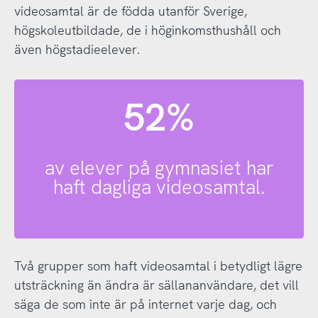
videosamtal är de födda utanför Sverige,
högskoleutbildade, de i höginkomsthushåll och
även högstadieelever.
52%
av elever på gymnasiet har
haft dagliga videosamtal.
Två grupper som haft videosamtal i betydligt lägre
utsträckning än ändra är sällananvändare, det vill
säga de som inte är på internet varje dag, och