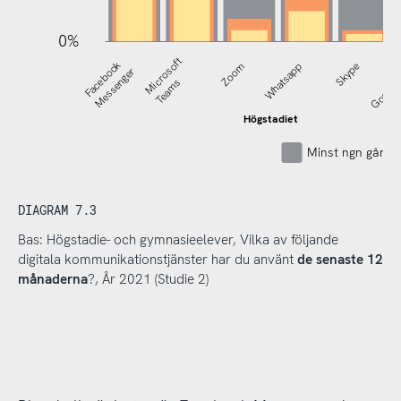
0%
Microsoft
Facebook
Zoom
Whatsapp
Skype
Google
Messenger
Teams
Högstadiet
Minst ngn gång 
DIAGRAM 7.3
Bas: Högstadie- och gymnasieelever, Vilka av följande
digitala kommunikationstjänster har du använt
de senaste 12
månaderna
?, År 2021 (Studie 2)