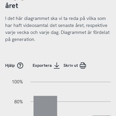
året
I det här diagrammet ska vi ta reda på vilka som
har haft videosamtal det senaste året, respektive
varje vecka och varje dag. Diagrammet är fördelat
på generation.
Hjälp
Exportera
Skriv ut
10%
20%
10%
20%
90%
70%
50%
30%
100%
80%