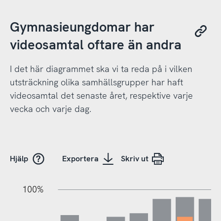
Gymnasieungdomar har
videosamtal oftare än andra
I det här diagrammet ska vi ta reda på i vilken
utsträckning olika samhällsgrupper har haft
videosamtal det senaste året, respektive varje
vecka och varje dag.
Hjälp
Exportera
Skriv ut
100%
20%
20%
10%
40%
10%
30%
50%
70%