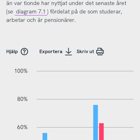
än var tionde har nyttjat under det senaste året
(se
diagram 7.1
) fördelat på de som studerar,
arbetar och är pensionärer.
Hjälp
Exportera
Skriv ut
20%
10%
20%
10%
20%
10%
20%
0%
100%
80%
60%