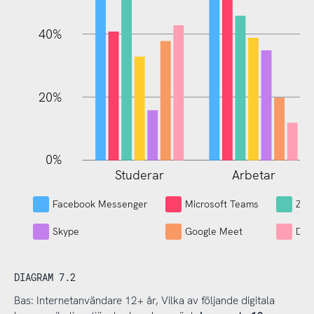
100%
40%
20%
0%
Studerar
Arbetar
L
Facebook Messenger
Microsoft Teams
Zo
Skype
Google Meet
Dis
DIAGRAM 7.2
Bas: Internetanvändare 12+ år, Vilka av följande digitala