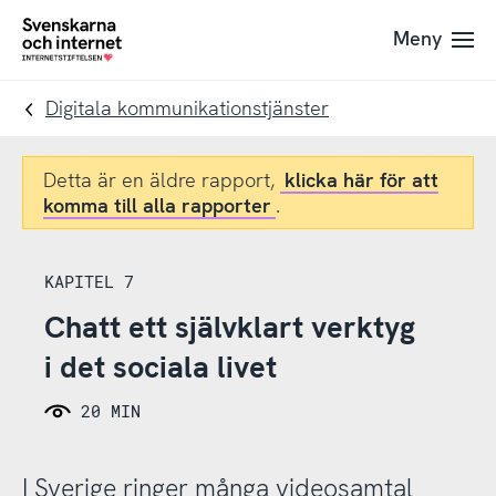
Till
Till
Meny
navigation
innehåll
To
startpage
Digitala kommunikationstjänster
Detta är en äldre rapport,
klicka här för att
komma till alla rapporter
.
KAPITEL 7
Chatt ett självklart verktyg
i det sociala livet
20 MIN
I Sverige ringer många videosamtal