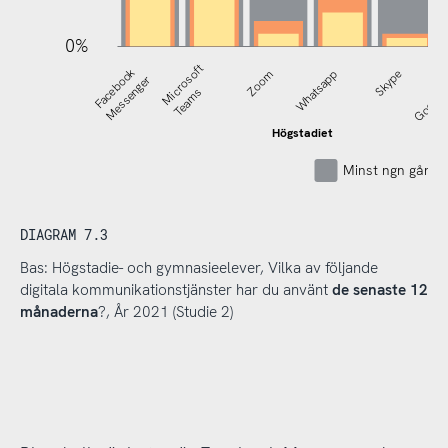
0%
Microsoft
Facebook
Zoom
Whatsapp
Skype
Google
Messenger
Teams
Högstadiet
Minst ngn gång 
DIAGRAM 7.3
Bas: Högstadie- och gymnasieelever, Vilka av följande
digitala kommunikationstjänster har du använt
de senaste 12
månaderna
?, År 2021 (Studie 2)