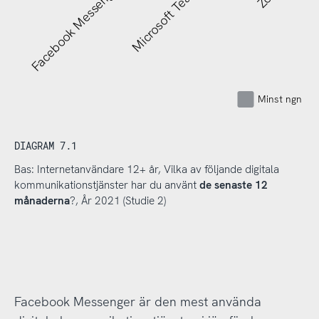
Facebook Messenger
Microsoft Teams
Minst ngn gå
DIAGRAM 7.1
Bas: Internetanvändare 12+ år, Vilka av följande digitala
kommunikationstjänster har du använt
de senaste 12
månaderna
?, År 2021 (Studie 2)
Facebook Messenger är den mest använda