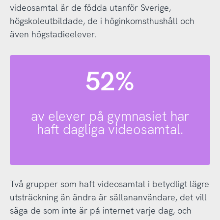
videosamtal är de födda utanför Sverige,
högskoleutbildade, de i höginkomsthushåll och
även högstadieelever.
52%
av elever på gymnasiet har
haft dagliga videosamtal.
Två grupper som haft videosamtal i betydligt lägre
utsträckning än ändra är sällananvändare, det vill
säga de som inte är på internet varje dag, och