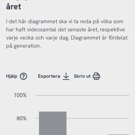
året
I det här diagrammet ska vi ta reda på vilka som
har haft videosamtal det senaste året, respektive
varje vecka och varje dag. Diagrammet är fördelat
på generation.
Hjälp
Exportera
Skriv ut
20%
10%
20%
10%
90%
70%
50%
30%
100%
80%