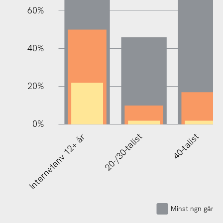
60%
10%
40%
20%
0%
Internetanv 12+ år
20-/30-talist
40-talist
Minst ngn gång 