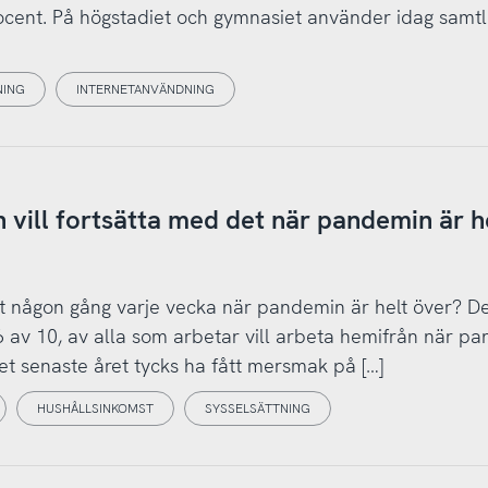
ocent. På högstadiet och gymnasiet använder idag samtl
NING
INTERNETANVÄNDNING
 vill fortsätta med det när pandemin är h
st någon gång varje vecka när pandemin är helt över? Det
6 av 10, av alla som arbetar vill arbeta hemifrån när p
et senaste året tycks ha fått mersmak på […]
HUSHÅLLSINKOMST
SYSSELSÄTTNING