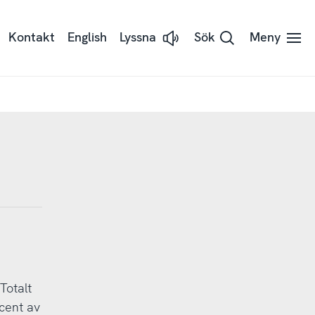
Kontakt
English
Lyssna
Sök
Meny
Lyssna
på
sidans
text
med
Readspeaker
Totalt
cent av