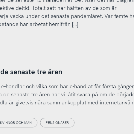
ktive deltid. Totalt sett har hälften av de som är
arje vecka under det senaste pandemiåret. Var femte h
rbetande har arbetat hemifrån […]
 de senaste tre åren
m e-handlar och vilka som har e-handlat för första gånge
 de senaste tre åren har vi låtit svara på om de började
andla är givetvis nära sammankopplat med internetanvän
KVINNOR OCH MÄN
PENSIONÄRER