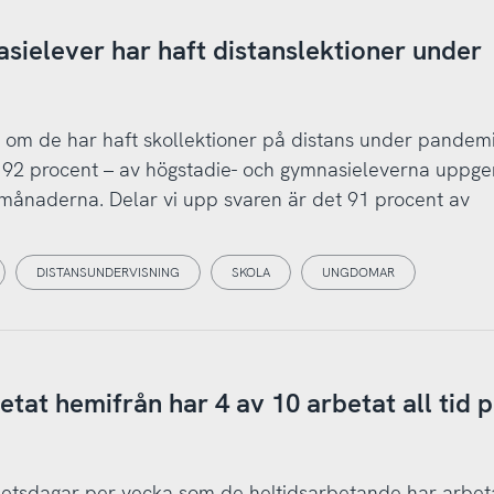
sielever har haft distanslektioner under
 om de har haft skollektioner på distans under pandemi
– 92 procent – av högstadie- och gymnasieleverna uppger
 månaderna. Delar vi upp svaren är det 91 procent av
DISTANSUNDERVISNING
SKOLA
UNGDOMAR
tat hemifrån har 4 av 10 arbetat all tid 
betsdagar per vecka som de heltidsarbetande har arbet