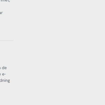
ar
n de
 e-
dning