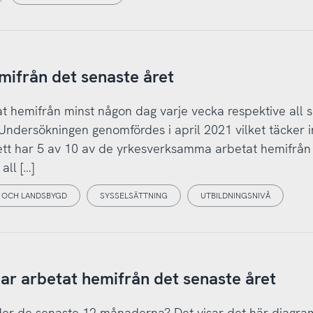
mifrån det senaste året
 hemifrån minst någon dag varje vecka respektive all s
ndersökningen genomfördes i april 2021 vilket täcker i
 sett har 5 av 10 av de yrkesverksamma arbetat hemifrån
ll […]
 OCH LANDSBYGD
SYSSELSÄTTNING
UTBILDNINGSNIVÅ
r arbetat hemifrån det senaste året
nder de senaste 12 månaderna? Det visar det här diagra