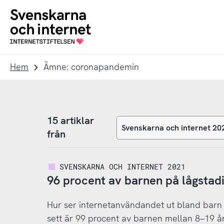
Till
Till
navigation
innehåll
To
startpage
Hem
Ämne: coronapandemin
15 artiklar
från
SVENSKARNA OCH INTERNET 2021
96 procent av barnen på lågstad
Hur ser internetanvändandet ut bland barn i 
sett är 99 procent av barnen mellan 8–19 år