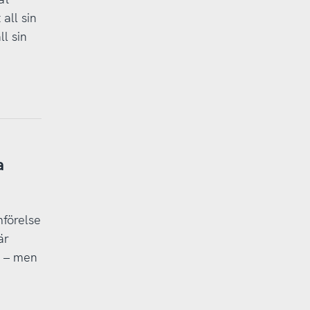
all sin
l sin
a
mförelse
är
n – men