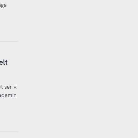
iga
elt
 ser vi
andemin