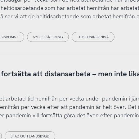
heltidsarbetande som har arbetat hemifrån har arbetat 
 så ser vi att de heltidsarbetande som arbetat hemifrån al
LSINKOMST
SYSSELSÄTTNING
UTBILDNINGSNIVÅ
fortsätta att distansarbeta – men inte lik
el arbetad tid hemifrån per vecka under pandemin i jä
mifrån per vecka efter att pandemin är helt över. Det 
er pandemin vill fortsätta göra det även efter pandemi
STAD OCH LANDSBYGD