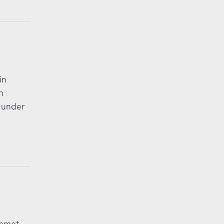
in
n
 under
mmet,