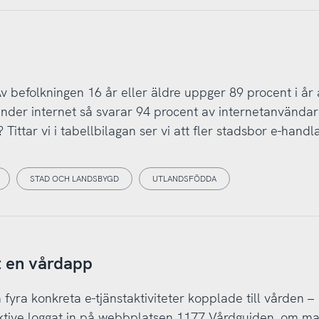
befolkningen 16 år eller äldre uppger 89 procent i år 
änder internet så svarar 94 procent av internetanvändar
ittar vi i tabellbilagan ser vi att fler stadsbor e-handl
STAD OCH LANDSBYGD
UTLANDSFÖDDA
t en vårdapp
fyra konkreta e-tjänstaktiviteter kopplade till vården –
tive loggat in på webbplatsen 1177 Vårdguiden, om ma