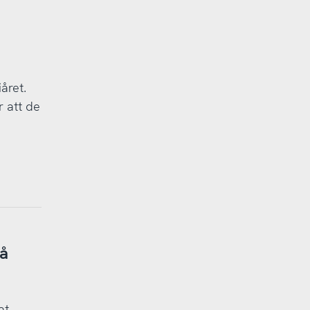
året.
 att de
på
at