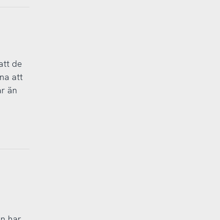
att de
na att
ar än
n har