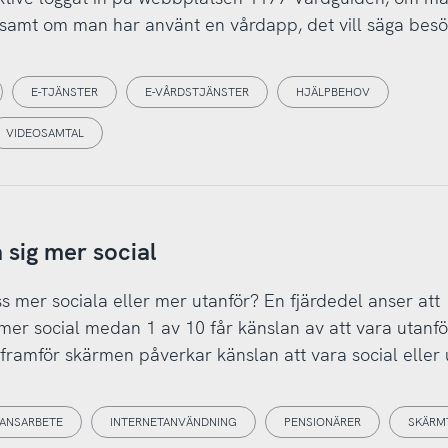
ök samt om man har använt en vårdapp, det vill säga besö
E-TJÄNSTER
E-VÅRDSTJÄNSTER
HJÄLPBEHOV
VIDEOSAMTAL
 sig mer social
ss mer sociala eller mer utanför? En fjärdedel anser att
er social medan 1 av 10 får känslan av att vara utanfö
 framför skärmen påverkar känslan att vara social eller 
TANSARBETE
INTERNETANVÄNDNING
PENSIONÄRER
SKÄRM