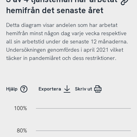
hemifrån det senaste året
Detta diagram visar andelen som har arbetat
hemifrån minst någon dag varje vecka respektive
all sin arbetstid under de senaste 12 månaderna.
Undersökningen genomfördes i april 2021 vilket
täcker in pandemiåret och dess restriktioner.
Hjälp
Exportera
Skriv ut
100%
20%
20%
10%
40%
10%
30%
50%
70%
80%