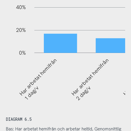
40%
20%
0%
Har arbetat hemifrån
Har arbetat hemifrån
Har 
Har 
1 dag/v
2 dag/v
3
5
DIAGRAM 6.5
Bas: Har arbetat hemifrån och arbetar heltid, Genomsnittlig