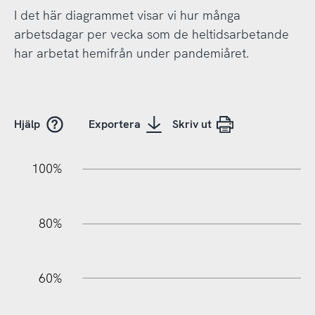
I det här diagrammet visar vi hur många
arbetsdagar per vecka som de heltidsarbetande
har arbetat hemifrån under pandemiåret.
Hjälp
Exportera
Skriv ut
10%
20%
10%
20%
90%
70%
50%
30%
100%
80%
60%
100%