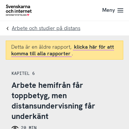
Till
Till
Meny
navigation
innehåll
To
startpage
Arbete och studier på distans
Detta är en äldre rapport,
klicka här för att
komma till alla rapporter
.
KAPITEL 6
Arbete hemifrån får
toppbetyg, men
distansundervisning får
underkänt
20 MIN