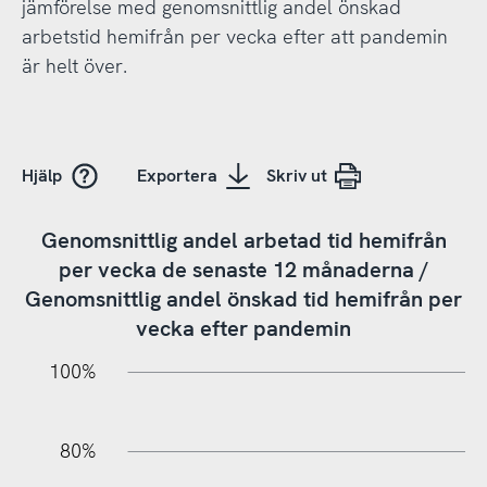
jämförelse med genomsnittlig andel önskad
arbetstid hemifrån per vecka efter att pandemin
är helt över.
Hjälp
Exportera
Skriv ut
Genomsnittlig andel arbetad tid hemifrån
per vecka de senaste 12 månaderna /
Genomsnittlig andel önskad tid hemifrån per
vecka efter pandemin
10%
20%
10%
20%
90%
70%
50%
30%
100%
80%