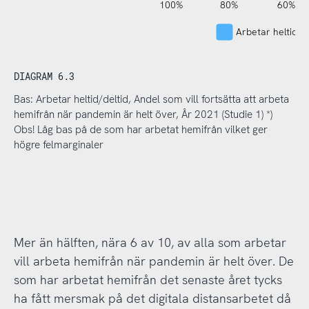
120%
140%
-40%
-20%
100%
80%
60%
Arbetar heltid/de
DIAGRAM 6.3
Bas: Arbetar heltid/deltid, Andel som vill fortsätta att arbeta
hemifrån när pandemin är helt över, År 2021 (Studie 1) *)
Obs! Låg bas på de som har arbetat hemifrån vilket ger
högre felmarginaler
Mer än hälften, nära 6 av 10, av alla som arbetar
vill arbeta hemifrån när pandemin är helt över. De
som har arbetat hemifrån det senaste året tycks
ha fått mersmak på det digitala distansarbetet då