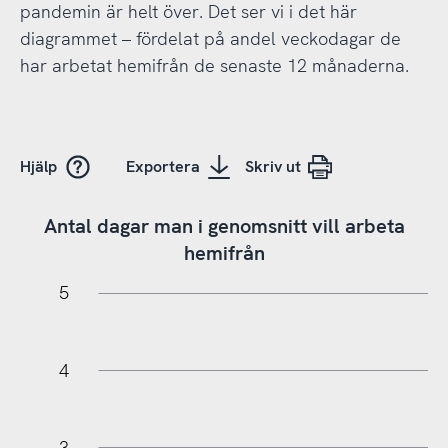
pandemin är helt över. Det ser vi i det här
diagrammet – fördelat på andel veckodagar de
har arbetat hemifrån de senaste 12 månaderna.
Hjälp
Exportera
Skriv ut
Antal dagar man i genomsnitt vill arbeta
hemifrån
-0,5
-1,0
5,5
4,5
3,5
2,5
1,5
6
5
4
3