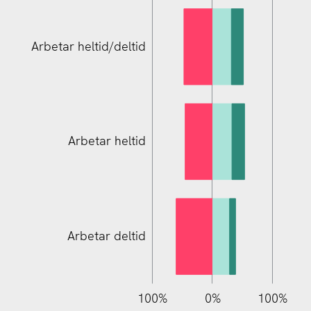
Arbetar heltid/deltid
Arbetar heltid
Arbetar heltid/deltid
Arbetar deltid
150%
200%
100%
150%
200%
50%
0%
L
100%